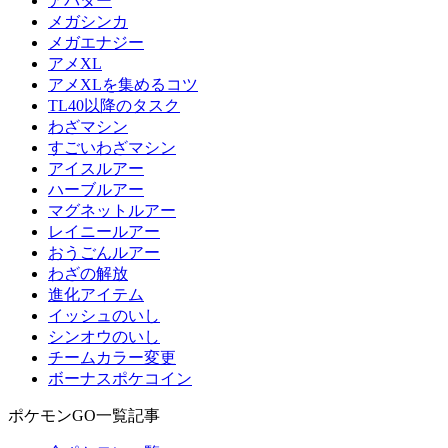
アバター
メガシンカ
メガエナジー
アメXL
アメXLを集めるコツ
TL40以降のタスク
わざマシン
すごいわざマシン
アイスルアー
ハーブルアー
マグネットルアー
レイニールアー
おうごんルアー
わざの解放
進化アイテム
イッシュのいし
シンオウのいし
チームカラー変更
ボーナスポケコイン
ポケモンGO一覧記事