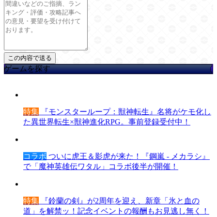
ゲームを探す
特集
『モンスターループ：獣神転生』名将がケモ化し
た異世界転生×獣神進化RPG。事前登録受付中！
コラボ
ついに虎王＆影虎が来た！『鋼嵐 - メカラシ』
で「魔神英雄伝ワタル」コラボ後半が開催！
特集
『鈴蘭の剣』が2周年を迎え、新章「氷と血の
道」を解禁ッ！記念イベントの報酬もお見逃し無く！