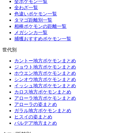
全ポケモン一覧
全わざ一覧
色違いポケモン一覧
タマゴ距離別一覧
相棒ポケモンの距離一覧
メガシンカ一覧
捕獲おすすめポケモン一覧
世代別
カントー地方ポケモンまとめ
ジョウト地方ポケモンまとめ
ホウエン地方ポケモンまとめ
シンオウ地方ポケモンまとめ
イッシュ地方ポケモンまとめ
カロス地方ポケモンまとめ
アローラ地方ポケモンまとめ
アローラの姿まとめ
ガラル地方ポケモンまとめ
ヒスイの姿まとめ
パルデア地方まとめ