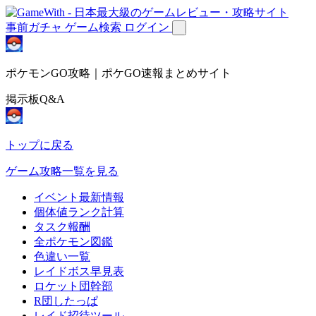
事前ガチャ
ゲーム検索
ログイン
ポケモンGO攻略｜ポケGO速報まとめサイト
掲示板Q&A
トップに戻る
ゲーム攻略一覧を見る
イベント最新情報
個体値ランク計算
タスク報酬
全ポケモン図鑑
色違い一覧
レイドボス早見表
ロケット団幹部
R団したっぱ
レイド招待ツール