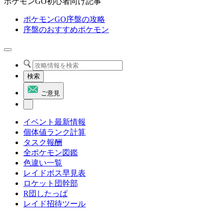
ポケモンGO初心者向け記事
ポケモンGO序盤の攻略
序盤のおすすめポケモン
検索
ご意見
イベント最新情報
個体値ランク計算
タスク報酬
全ポケモン図鑑
色違い一覧
レイドボス早見表
ロケット団幹部
R団したっぱ
レイド招待ツール