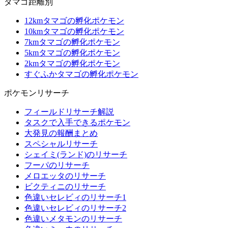
タマゴ距離別
12kmタマゴの孵化ポケモン
10kmタマゴの孵化ポケモン
7kmタマゴの孵化ポケモン
5kmタマゴの孵化ポケモン
2kmタマゴの孵化ポケモン
すぐふかタマゴの孵化ポケモン
ポケモンリサーチ
フィールドリサーチ解説
タスクで入手できるポケモン
大発見の報酬まとめ
スペシャルリサーチ
シェイミ(ランド)のリサーチ
フーパのリサーチ
メロエッタのリサーチ
ビクティニのリサーチ
色違いセレビィのリサーチ1
色違いセレビィのリサーチ2
色違いメタモンのリサーチ