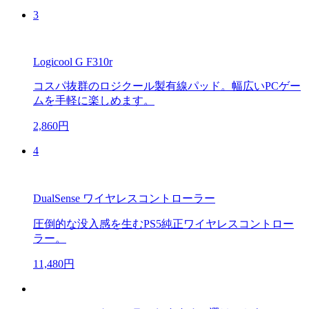
3
Logicool G F310r
コスパ抜群のロジクール製有線パッド。幅広いPCゲー
ムを手軽に楽しめます。
2,860円
4
DualSense ワイヤレスコントローラー
圧倒的な没入感を生むPS5純正ワイヤレスコントロー
ラー。
11,480円