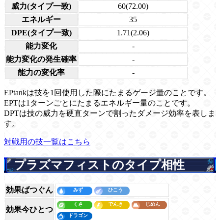
威力(タイプ一致)
60(72.00)
エネルギー
35
DPE(タイプ一致)
1.71(2.06)
能力変化
-
能力変化の発生確率
-
能力の変化率
-
EPtankは技を1回使用した際にたまるゲージ量のことです。
EPTは1ターンごとにたまるエネルギー量のことです。
DPTは技の威力を硬直ターンで割ったダメージ効率を表しま
す。
対戦用の技一覧はこちら
プラズマフィストのタイプ相性
効果ばつぐん
効果今ひとつ