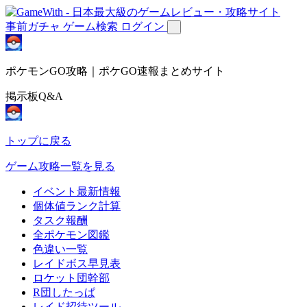
事前ガチャ
ゲーム検索
ログイン
ポケモンGO攻略｜ポケGO速報まとめサイト
掲示板Q&A
トップに戻る
ゲーム攻略一覧を見る
イベント最新情報
個体値ランク計算
タスク報酬
全ポケモン図鑑
色違い一覧
レイドボス早見表
ロケット団幹部
R団したっぱ
レイド招待ツール