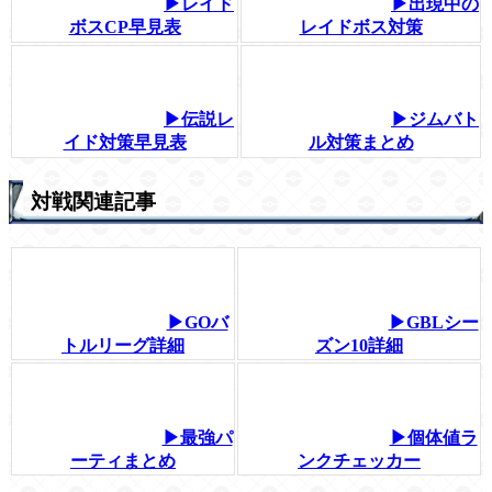
▶レイド
▶出現中の
ボスCP早見表
レイドボス対策
▶伝説レ
▶ジムバト
イド対策早見表
ル対策まとめ
対戦関連記事
▶GOバ
▶GBLシー
トルリーグ詳細
ズン10詳細
▶最強パ
▶個体値ラ
ーティまとめ
ンクチェッカー