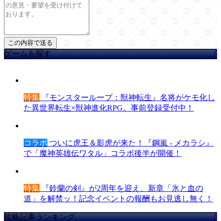
ゲームを探す
特集
『モンスターループ：獣神転生』名将がケモ化し
た異世界転生×獣神進化RPG。事前登録受付中！
コラボ
ついに虎王＆影虎が来た！『鋼嵐 - メカラシ』
で「魔神英雄伝ワタル」コラボ後半が開催！
特集
『鈴蘭の剣』が2周年を迎え、新章「氷と血の
道」を解禁ッ！記念イベントの報酬もお見逃し無く！
攻略記事ランキング