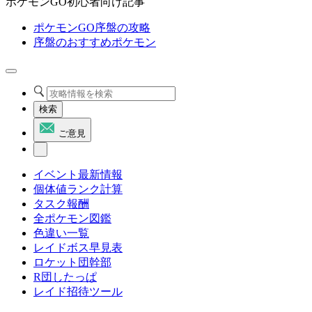
ポケモンGO初心者向け記事
ポケモンGO序盤の攻略
序盤のおすすめポケモン
検索
ご意見
イベント最新情報
個体値ランク計算
タスク報酬
全ポケモン図鑑
色違い一覧
レイドボス早見表
ロケット団幹部
R団したっぱ
レイド招待ツール