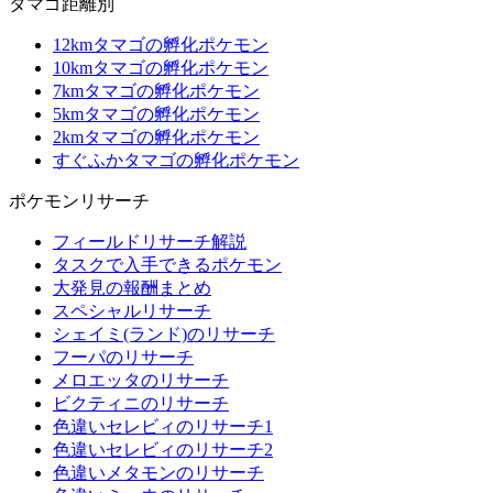
タマゴ距離別
12kmタマゴの孵化ポケモン
10kmタマゴの孵化ポケモン
7kmタマゴの孵化ポケモン
5kmタマゴの孵化ポケモン
2kmタマゴの孵化ポケモン
すぐふかタマゴの孵化ポケモン
ポケモンリサーチ
フィールドリサーチ解説
タスクで入手できるポケモン
大発見の報酬まとめ
スペシャルリサーチ
シェイミ(ランド)のリサーチ
フーパのリサーチ
メロエッタのリサーチ
ビクティニのリサーチ
色違いセレビィのリサーチ1
色違いセレビィのリサーチ2
色違いメタモンのリサーチ