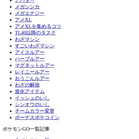
アバター
メガシンカ
メガエナジー
アメXL
アメXLを集めるコツ
TL40以降のタスク
わざマシン
すごいわざマシン
アイスルアー
ハーブルアー
マグネットルアー
レイニールアー
おうごんルアー
わざの解放
進化アイテム
イッシュのいし
シンオウのいし
チームカラー変更
ボーナスポケコイン
ポケモンGO一覧記事