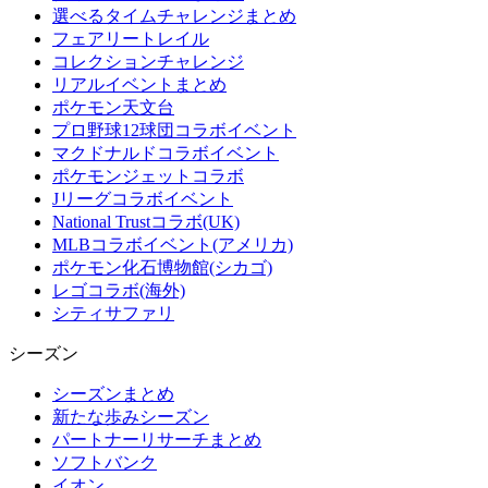
選べるタイムチャレンジまとめ
フェアリートレイル
コレクションチャレンジ
リアルイベントまとめ
ポケモン天文台
プロ野球12球団コラボイベント
マクドナルドコラボイベント
ポケモンジェットコラボ
Jリーグコラボイベント
National Trustコラボ(UK)
MLBコラボイベント(アメリカ)
ポケモン化石博物館(シカゴ)
レゴコラボ(海外)
シティサファリ
シーズン
シーズンまとめ
新たな歩みシーズン
パートナーリサーチまとめ
ソフトバンク
イオン