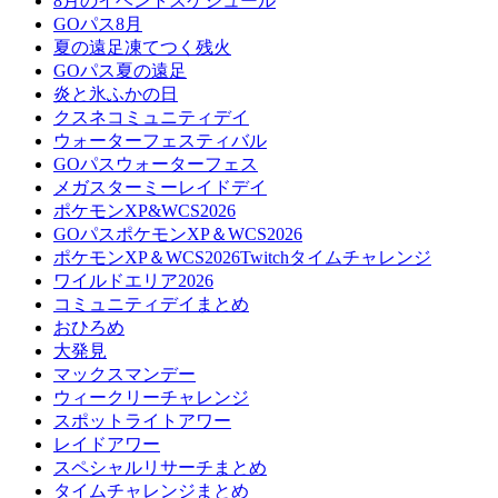
8月のイベントスケジュール
GOパス8月
夏の遠足凍てつく残火
GOパス夏の遠足
炎と氷ふかの日
クスネコミュニティデイ
ウォーターフェスティバル
GOパスウォーターフェス
メガスターミーレイドデイ
ポケモンXP&WCS2026
GOパスポケモンXP＆WCS2026
ポケモンXP＆WCS2026Twitchタイムチャレンジ
ワイルドエリア2026
コミュニティデイまとめ
おひろめ
大発見
マックスマンデー
ウィークリーチャレンジ
スポットライトアワー
レイドアワー
スペシャルリサーチまとめ
タイムチャレンジまとめ