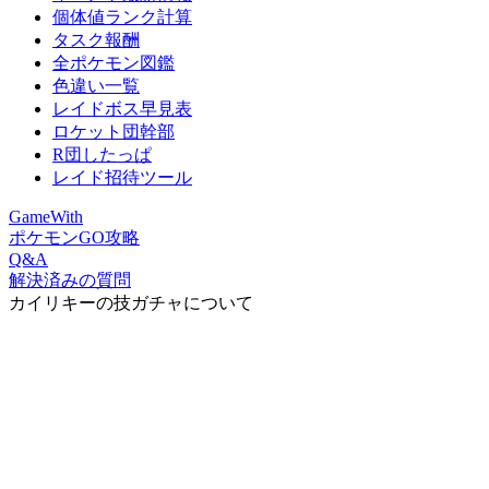
個体値ランク計算
タスク報酬
全ポケモン図鑑
色違い一覧
レイドボス早見表
ロケット団幹部
R団したっぱ
レイド招待ツール
GameWith
ポケモンGO攻略
Q&A
解決済みの質問
カイリキーの技ガチャについて