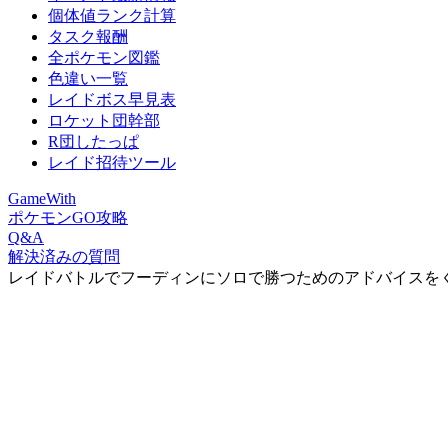
個体値ランク計算
タスク報酬
全ポケモン図鑑
色違い一覧
レイドボス早見表
ロケット団幹部
R団したっぱ
レイド招待ツール
GameWith
ポケモンGO攻略
Q&A
解決済みの質問
レイドバトルでフーディンにソロで勝つためのアドバイスを