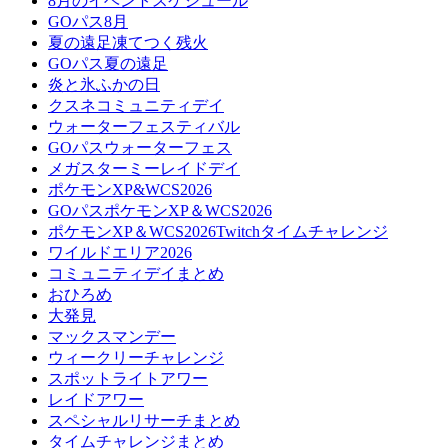
8月のイベントスケジュール
GOパス8月
夏の遠足凍てつく残火
GOパス夏の遠足
炎と氷ふかの日
クスネコミュニティデイ
ウォーターフェスティバル
GOパスウォーターフェス
メガスターミーレイドデイ
ポケモンXP&WCS2026
GOパスポケモンXP＆WCS2026
ポケモンXP＆WCS2026Twitchタイムチャレンジ
ワイルドエリア2026
コミュニティデイまとめ
おひろめ
大発見
マックスマンデー
ウィークリーチャレンジ
スポットライトアワー
レイドアワー
スペシャルリサーチまとめ
タイムチャレンジまとめ