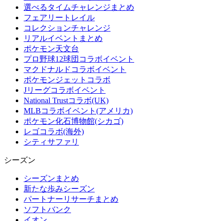
選べるタイムチャレンジまとめ
フェアリートレイル
コレクションチャレンジ
リアルイベントまとめ
ポケモン天文台
プロ野球12球団コラボイベント
マクドナルドコラボイベント
ポケモンジェットコラボ
Jリーグコラボイベント
National Trustコラボ(UK)
MLBコラボイベント(アメリカ)
ポケモン化石博物館(シカゴ)
レゴコラボ(海外)
シティサファリ
シーズン
シーズンまとめ
新たな歩みシーズン
パートナーリサーチまとめ
ソフトバンク
イオン