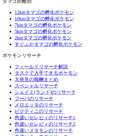
タマゴ距離別
12kmタマゴの孵化ポケモン
10kmタマゴの孵化ポケモン
7kmタマゴの孵化ポケモン
5kmタマゴの孵化ポケモン
2kmタマゴの孵化ポケモン
すぐふかタマゴの孵化ポケモン
ポケモンリサーチ
フィールドリサーチ解説
タスクで入手できるポケモン
大発見の報酬まとめ
スペシャルリサーチ
シェイミ(ランド)のリサーチ
フーパのリサーチ
メロエッタのリサーチ
ビクティニのリサーチ
色違いセレビィのリサーチ1
色違いセレビィのリサーチ2
色違いメタモンのリサーチ