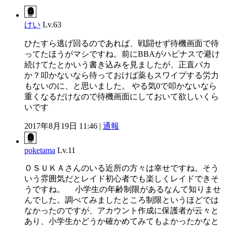
けい
Lv.63
ひたすら逃げ回るのであれば、戦闘せず待機画面で待
ってたほうがマシですね。前にBBAがハピナスで避け
続けてたとかいう書き込みを見ましたが、正直バカ
か？叩かないなら待っておけば薬もスワイプする労力
もないのに、と思いました。 やる気0で叩かないなら
重くなるだけなので待機画面にしておいて欲しいくら
いです
2017年8月19日 11:46 |
通報
poketama
Lv.11
ＯＳＵＫＡさんのいる近所の方々は幸せですね。そう
いう雰囲気だとレイド初心者でも楽しくレイドできそ
うですね。 小学生の年齢制限があるなんて知りませ
んでした。調べてみましたところ制限というほどでは
なかったのですが、アカウント作成に保護者が云々と
あり、小学生かどうか確かめてみてもよかったかなと