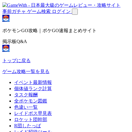
事前ガチャ
ゲーム検索
ログイン
ポケモンGO攻略｜ポケGO速報まとめサイト
掲示板Q&A
トップに戻る
ゲーム攻略一覧を見る
イベント最新情報
個体値ランク計算
タスク報酬
全ポケモン図鑑
色違い一覧
レイドボス早見表
ロケット団幹部
R団したっぱ
レイド招待ツール