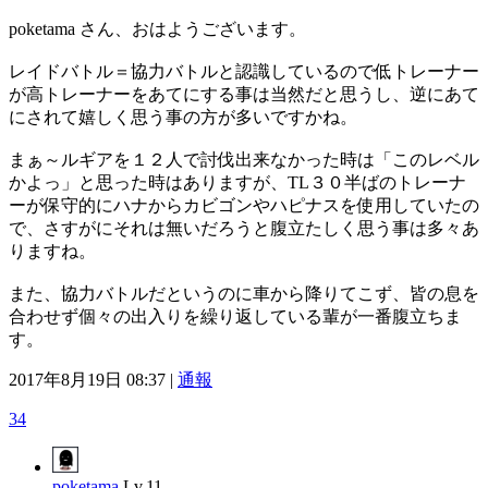
poketama さん、おはようございます。
レイドバトル＝協力バトルと認識しているので低トレーナー
が高トレーナーをあてにする事は当然だと思うし、逆にあて
にされて嬉しく思う事の方が多いですかね。
まぁ～ルギアを１２人で討伐出来なかった時は「このレベル
かよっ」と思った時はありますが、TL３０半ばのトレーナ
ーが保守的にハナからカビゴンやハピナスを使用していたの
で、さすがにそれは無いだろうと腹立たしく思う事は多々あ
りますね。
また、協力バトルだというのに車から降りてこず、皆の息を
合わせず個々の出入りを繰り返している輩が一番腹立ちま
す。
2017年8月19日 08:37 |
通報
34
poketama
Lv.11