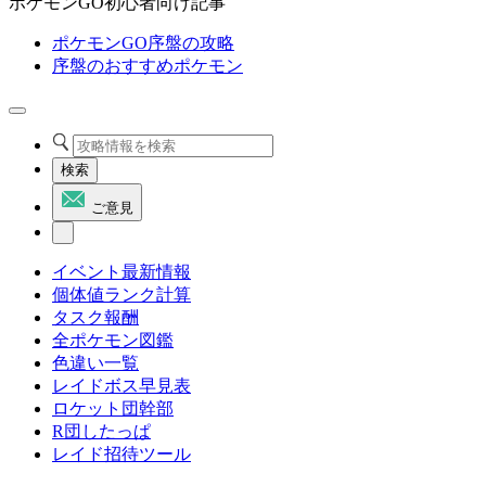
ポケモンGO初心者向け記事
ポケモンGO序盤の攻略
序盤のおすすめポケモン
検索
ご意見
イベント最新情報
個体値ランク計算
タスク報酬
全ポケモン図鑑
色違い一覧
レイドボス早見表
ロケット団幹部
R団したっぱ
レイド招待ツール