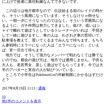
に上げて他者に責任転嫁なんてできないです。
この辺りは地方都市なので、伝説始まる前のレイドの時か
ら、そういう風潮になっています。そうしなけりゃ倒せな
い。一朝一夕にそうなったのではなく、そういう雰囲気にな
るように、ガチ仲間は努力してきました。低CP、或いはシ
ャイで離れて遊ぼうとしているトレーナーがいれば、手招き
して一緒に遊びますし、車の人は、わざわざ車の窓叩いて、
駐車場を教えて、置いてくるまでみんなで待ちます。もちろ
ん参戦時にエラーになった人は「エラーになった」といえ
ば、皆一旦出て待ちます。
地方では、そうして強力なメンバーで戦わなくては勝てな
いのでね。都会の遊び方は、地方では通用しません。子供も
大人も、老若男女、楽しく遊ばせてもらってます。今では大
半のアバターと実在の人が結びついている。
ところで小学生はPokémonGoの年齢制限にかかるはずだけ
ど？
2017年8月19日 11:11 |
通報
10
他1件のコメントを表示