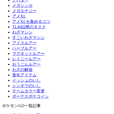
アバター
メガシンカ
メガエナジー
アメXL
アメXLを集めるコツ
TL40以降のタスク
わざマシン
すごいわざマシン
アイスルアー
ハーブルアー
マグネットルアー
レイニールアー
おうごんルアー
わざの解放
進化アイテム
イッシュのいし
シンオウのいし
チームカラー変更
ボーナスポケコイン
ポケモンGO一覧記事