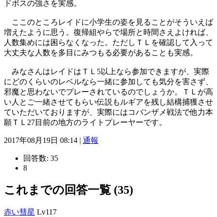
ドボスの強さを実感。
ここのところレイドに小学生の姿を見ることがそういえば
増えたように思う。復帰組やらで場所と時間さえよければ、
人数集めには困らなくなった。ただしＴＬを確認して入って
大丈夫な人数を多目にみつもる必要があることも実感。
みなさんはレイドはＴＬ5以上なら参加できますが、実際
にどのくらいのレベルなら一緒に参加しても気分を害さず、
邪魔と思わないでプレーされているのでしょうか。ＴＬが高
い人とご一緒させてもらい伝説もルギアを残し結構捕獲させ
ていただいておりますが、実際にはコバンザメ戦法で他力本
願ＴＬ27目前の地方のライトプレーヤーです。
2017年08月19日 08:14 |
通報
回答数:
35
8
これまでの回答一覧 (35)
赤い彗星
Lv117