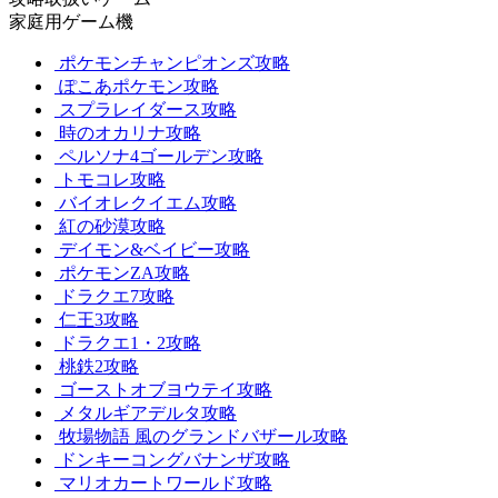
家庭用ゲーム機
ポケモンチャンピオンズ攻略
ぽこあポケモン攻略
スプラレイダース攻略
時のオカリナ攻略
ペルソナ4ゴールデン攻略
トモコレ攻略
バイオレクイエム攻略
紅の砂漠攻略
デイモン&ベイビー攻略
ポケモンZA攻略
ドラクエ7攻略
仁王3攻略
ドラクエ1・2攻略
桃鉄2攻略
ゴーストオブヨウテイ攻略
メタルギアデルタ攻略
牧場物語 風のグランドバザール攻略
ドンキーコングバナンザ攻略
マリオカートワールド攻略