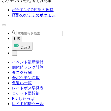
ポケモンGO初心者向け記事
ポケモンGO序盤の攻略
序盤のおすすめポケモン
検索
ご意見
イベント最新情報
個体値ランク計算
タスク報酬
全ポケモン図鑑
色違い一覧
レイドボス早見表
ロケット団幹部
R団したっぱ
レイド招待ツール