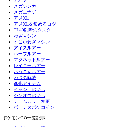
アバター
メガシンカ
メガエナジー
アメXL
アメXLを集めるコツ
TL40以降のタスク
わざマシン
すごいわざマシン
アイスルアー
ハーブルアー
マグネットルアー
レイニールアー
おうごんルアー
わざの解放
進化アイテム
イッシュのいし
シンオウのいし
チームカラー変更
ボーナスポケコイン
ポケモンGO一覧記事