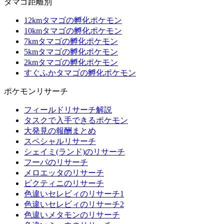
タマゴ距離別
12kmタマゴの孵化ポケモン
10kmタマゴの孵化ポケモン
7kmタマゴの孵化ポケモン
5kmタマゴの孵化ポケモン
2kmタマゴの孵化ポケモン
すぐふかタマゴの孵化ポケモン
ポケモンリサーチ
フィールドリサーチ解説
タスクで入手できるポケモン
大発見の報酬まとめ
スペシャルリサーチ
シェイミ(ランド)のリサーチ
フーパのリサーチ
メロエッタのリサーチ
ビクティニのリサーチ
色違いセレビィのリサーチ1
色違いセレビィのリサーチ2
色違いメタモンのリサーチ