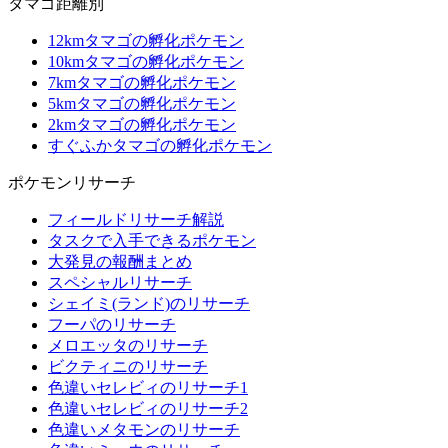
タマゴ距離別
12kmタマゴの孵化ポケモン
10kmタマゴの孵化ポケモン
7kmタマゴの孵化ポケモン
5kmタマゴの孵化ポケモン
2kmタマゴの孵化ポケモン
すぐふかタマゴの孵化ポケモン
ポケモンリサーチ
フィールドリサーチ解説
タスクで入手できるポケモン
大発見の報酬まとめ
スペシャルリサーチ
シェイミ(ランド)のリサーチ
フーパのリサーチ
メロエッタのリサーチ
ビクティニのリサーチ
色違いセレビィのリサーチ1
色違いセレビィのリサーチ2
色違いメタモンのリサーチ