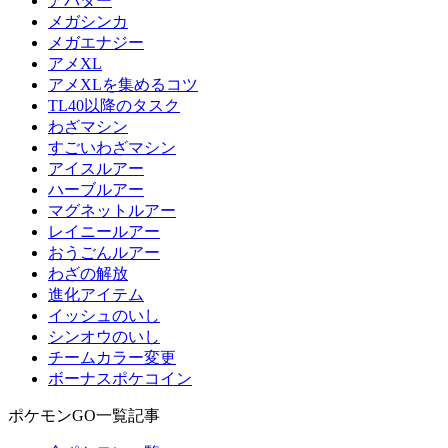
アバター
メガシンカ
メガエナジー
アメXL
アメXLを集めるコツ
TL40以降のタスク
わざマシン
すごいわざマシン
アイスルアー
ハーブルアー
マグネットルアー
レイニールアー
おうごんルアー
わざの解放
進化アイテム
イッシュのいし
シンオウのいし
チームカラー変更
ボーナスポケコイン
ポケモンGO一覧記事