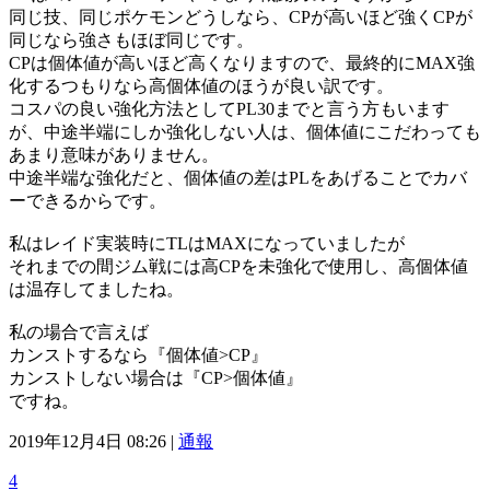
同じ技、同じポケモンどうしなら、CPが高いほど強くCPが
同じなら強さもほぼ同じです。
CPは個体値が高いほど高くなりますので、最終的にMAX強
化するつもりなら高個体値のほうが良い訳です。
コスパの良い強化方法としてPL30までと言う方もいます
が、中途半端にしか強化しない人は、個体値にこだわっても
あまり意味がありません。
中途半端な強化だと、個体値の差はPLをあげることでカバ
ーできるからです。
私はレイド実装時にTLはMAXになっていましたが
それまでの間ジム戦には高CPを未強化で使用し、高個体値
は温存してましたね。
私の場合で言えば
カンストするなら『個体値>CP』
カンストしない場合は『CP>個体値』
ですね。
2019年12月4日 08:26 |
通報
4