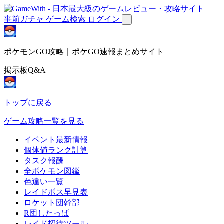
事前ガチャ
ゲーム検索
ログイン
ポケモンGO攻略｜ポケGO速報まとめサイト
掲示板Q&A
トップに戻る
ゲーム攻略一覧を見る
イベント最新情報
個体値ランク計算
タスク報酬
全ポケモン図鑑
色違い一覧
レイドボス早見表
ロケット団幹部
R団したっぱ
レイド招待ツール