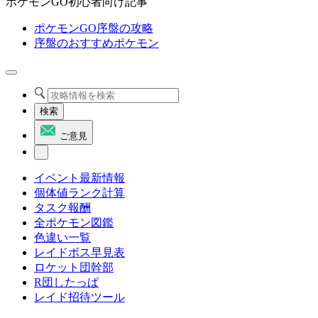
ポケモンGO初心者向け記事
ポケモンGO序盤の攻略
序盤のおすすめポケモン
検索
ご意見
イベント最新情報
個体値ランク計算
タスク報酬
全ポケモン図鑑
色違い一覧
レイドボス早見表
ロケット団幹部
R団したっぱ
レイド招待ツール