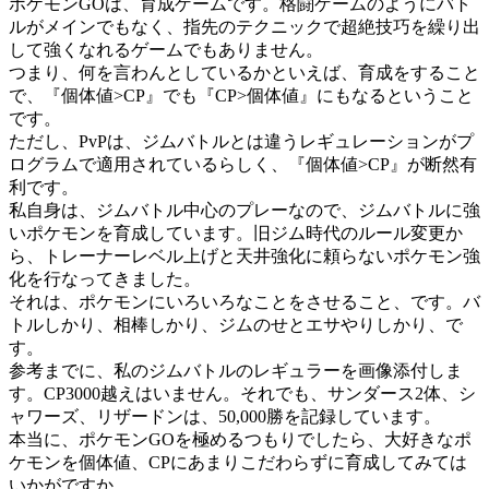
ポケモンGOは、育成ゲームです。格闘ゲームのようにバト
ルがメインでもなく、指先のテクニックで超絶技巧を繰り出
して強くなれるゲームでもありません。
つまり、何を言わんとしているかといえば、育成をすること
で、『個体値>CP』でも『CP>個体値』にもなるということ
です。
ただし、PvPは、ジムバトルとは違うレギュレーションがプ
ログラムで適用されているらしく、『個体値>CP』が断然有
利です。
私自身は、ジムバトル中心のプレーなので、ジムバトルに強
いポケモンを育成しています。旧ジム時代のルール変更か
ら、トレーナーレベル上げと天井強化に頼らないポケモン強
化を行なってきました。
それは、ポケモンにいろいろなことをさせること、です。バ
トルしかり、相棒しかり、ジムのせとエサやりしかり、で
す。
参考までに、私のジムバトルのレギュラーを画像添付しま
す。CP3000越えはいません。それでも、サンダース2体、シ
ャワーズ、リザードンは、50,000勝を記録しています。
本当に、ポケモンGOを極めるつもりでしたら、大好きなポ
ケモンを個体値、CPにあまりこだわらずに育成してみては
いかがですか。