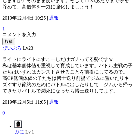
しますが）そのまま使います。そしてTL35あたりまで砂を
貯めて、高個体を一気に強化しましょう！
2019年12月4日 10:25 |
通報
1
コメントを入力
投稿
ぴいぷろ
Lv23
ライトにライトにすこーしだけガチってる勢ですｗ
私は基本個体値を重視して育成しています。バトル主戦の子
たちはいずれはカンストさせることを前提にしてるので。
高CP低個体値の子たちは博士送り前提でジムに置いたりキ
ズぐすり節約のためにバトルに出したりして、ジムから帰っ
てきたりバトルで瀕死になったら博士送りしてます。
2019年12月5日 11:05 |
通報
0
ぷに
Lv.1