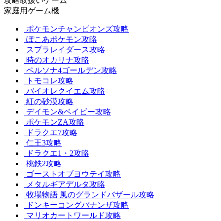
攻略取扱いゲーム
家庭用ゲーム機
ポケモンチャンピオンズ攻略
ぽこあポケモン攻略
スプラレイダース攻略
時のオカリナ攻略
ペルソナ4ゴールデン攻略
トモコレ攻略
バイオレクイエム攻略
紅の砂漠攻略
デイモン&ベイビー攻略
ポケモンZA攻略
ドラクエ7攻略
仁王3攻略
ドラクエ1・2攻略
桃鉄2攻略
ゴーストオブヨウテイ攻略
メタルギアデルタ攻略
牧場物語 風のグランドバザール攻略
ドンキーコングバナンザ攻略
マリオカートワールド攻略