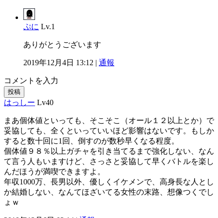
ぷに
Lv.1
ありがとうございます
2019年12月4日 13:12 |
通報
コメントを入力
投稿
はっしー
Lv40
まあ個体値といっても、そこそこ（オール１２以上とか）で
妥協しても、全くといっていいほど影響はないです。もしか
すると数十回に1回、倒すのが数秒早くなる程度。
個体値９８％以上ガチャを引き当てるまで強化しない、なん
て言う人もいますけど、さっさと妥協して早くバトルを楽し
んだほうが満喫できますよ。
年収1000万、長男以外、優しくイケメンで、高身長な人とし
か結婚しない、なんてほざいてる女性の末路、想像つくでし
ょｗ