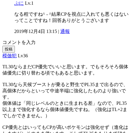
ぷに
Lv.1
なる程ですね^ - ^結果CPを視点に入れても悪くはない
ってことですね！回答ありがとうございます
2019年12月4日 13:15 |
通報
コメントを入力
投稿
模倣犯
Lv36
TL30ならまだCP優先でいいと思います。でもそろそろ個体
値優先に切り替わる頃でもあると思います。
TL30なら天候ブーストが乗ると野生でPL35まで出るので、
高個体だからといって中途半端に強化したものより強いで
す。
個体値は「同じレベルのときに生まれる差」なので、PL35
以上まで強化するなら個体値優先ですね。（強化はTL+2ま
でしかできません。）
CP優先とはいってもCPが高いポケモンは強化せず（進化は