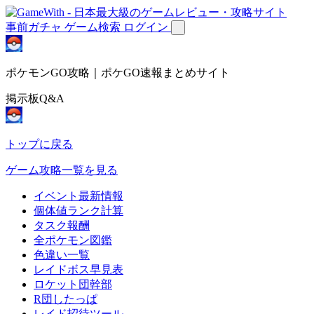
事前ガチャ
ゲーム検索
ログイン
ポケモンGO攻略｜ポケGO速報まとめサイト
掲示板Q&A
トップに戻る
ゲーム攻略一覧を見る
イベント最新情報
個体値ランク計算
タスク報酬
全ポケモン図鑑
色違い一覧
レイドボス早見表
ロケット団幹部
R団したっぱ
レイド招待ツール