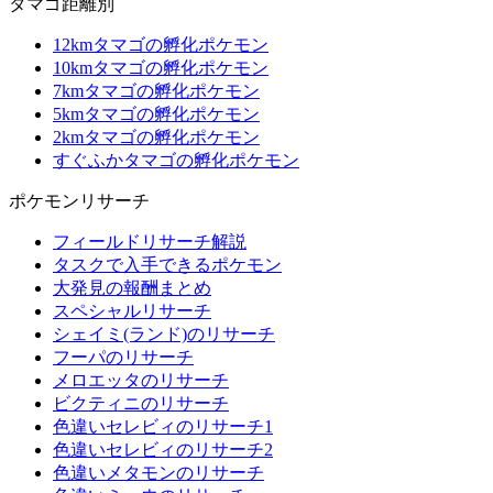
タマゴ距離別
12kmタマゴの孵化ポケモン
10kmタマゴの孵化ポケモン
7kmタマゴの孵化ポケモン
5kmタマゴの孵化ポケモン
2kmタマゴの孵化ポケモン
すぐふかタマゴの孵化ポケモン
ポケモンリサーチ
フィールドリサーチ解説
タスクで入手できるポケモン
大発見の報酬まとめ
スペシャルリサーチ
シェイミ(ランド)のリサーチ
フーパのリサーチ
メロエッタのリサーチ
ビクティニのリサーチ
色違いセレビィのリサーチ1
色違いセレビィのリサーチ2
色違いメタモンのリサーチ