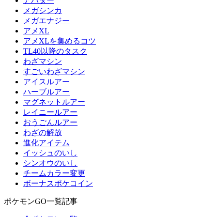
アバター
メガシンカ
メガエナジー
アメXL
アメXLを集めるコツ
TL40以降のタスク
わざマシン
すごいわざマシン
アイスルアー
ハーブルアー
マグネットルアー
レイニールアー
おうごんルアー
わざの解放
進化アイテム
イッシュのいし
シンオウのいし
チームカラー変更
ボーナスポケコイン
ポケモンGO一覧記事