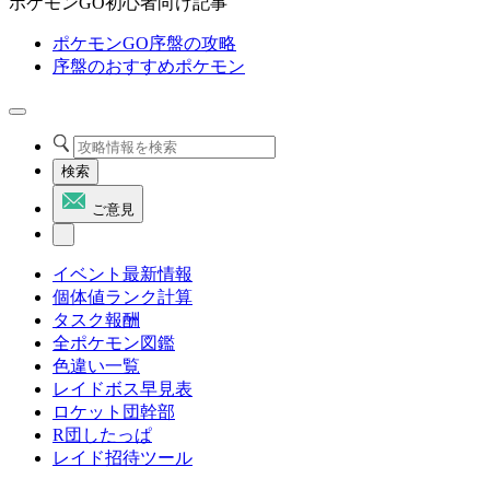
ポケモンGO初心者向け記事
ポケモンGO序盤の攻略
序盤のおすすめポケモン
検索
ご意見
イベント最新情報
個体値ランク計算
タスク報酬
全ポケモン図鑑
色違い一覧
レイドボス早見表
ロケット団幹部
R団したっぱ
レイド招待ツール