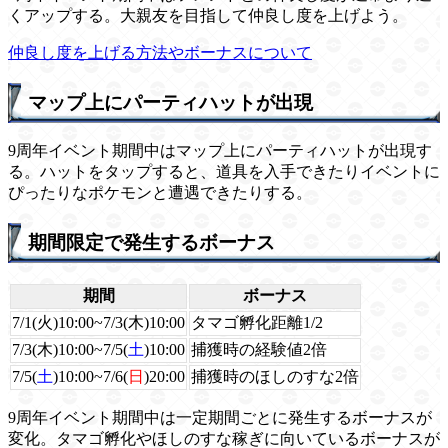
くアップする。大親友を目指して仲良し度を上げよう。
仲良し度を上げる方法やボーナスについて
マップ上にパーティハットが出現
9周年イベント期間中はマップ上にパーティハットが出現す
る。ハットをタップすると、道具を入手できたりイベントに
ぴったりなポケモンと遭遇できたりする。
期間限定で発生するボーナス
期間
ボーナス
7/1(火)10:00~7/3(木)10:00
タマゴ孵化距離1/2
7/3(木)10:00~7/5(
土
)10:00
捕獲時の経験値2倍
7/5(
土
)10:00~7/6(
日
)20:00
捕獲時のほしのすな2倍
9周年イベント期間中は一定期間ごとに発生するボーナスが
変化。タマゴ孵化やほしのすな稼ぎに向いているボーナスが