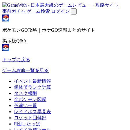
事前ガチャ
ゲーム検索
ログイン
ポケモンGO攻略｜ポケGO速報まとめサイト
掲示板Q&A
トップに戻る
ゲーム攻略一覧を見る
イベント最新情報
個体値ランク計算
タスク報酬
全ポケモン図鑑
色違い一覧
レイドボス早見表
ロケット団幹部
R団したっぱ
レイド招待ツール