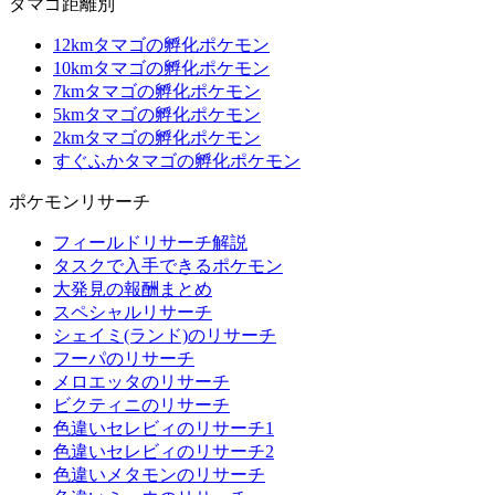
タマゴ距離別
12kmタマゴの孵化ポケモン
10kmタマゴの孵化ポケモン
7kmタマゴの孵化ポケモン
5kmタマゴの孵化ポケモン
2kmタマゴの孵化ポケモン
すぐふかタマゴの孵化ポケモン
ポケモンリサーチ
フィールドリサーチ解説
タスクで入手できるポケモン
大発見の報酬まとめ
スペシャルリサーチ
シェイミ(ランド)のリサーチ
フーパのリサーチ
メロエッタのリサーチ
ビクティニのリサーチ
色違いセレビィのリサーチ1
色違いセレビィのリサーチ2
色違いメタモンのリサーチ