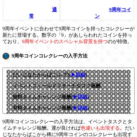
通
9周年コイ
常
ン
9周年イベントに合わせて9周年コインを持ったコレクレーが
新たに登場する。数字の「9」があしらわれたコインを持っ
ており、
9周年イベントのスペシャル背景を持つ
のが特徴。
9周年コインコレクレーの入手方法
だいじなたからばこ(レア)(
▶詳細
)
イベントフィールドリサーチタスク報酬
無料タイムチャレンジ報酬(
▶詳細
)
有料タイムチャレンジ報酬(
▶詳細
)
9周年コインコレクレーの入手方法は、イベントタスクとタ
イムチャレンジ報酬。運が良ければ
色違いも出現する
。だい
じなたからばこから稀に9周年コインのコレクレーも出現す