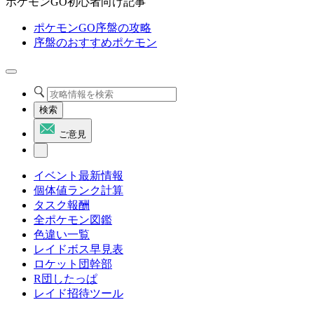
ポケモンGO初心者向け記事
ポケモンGO序盤の攻略
序盤のおすすめポケモン
検索
ご意見
イベント最新情報
個体値ランク計算
タスク報酬
全ポケモン図鑑
色違い一覧
レイドボス早見表
ロケット団幹部
R団したっぱ
レイド招待ツール