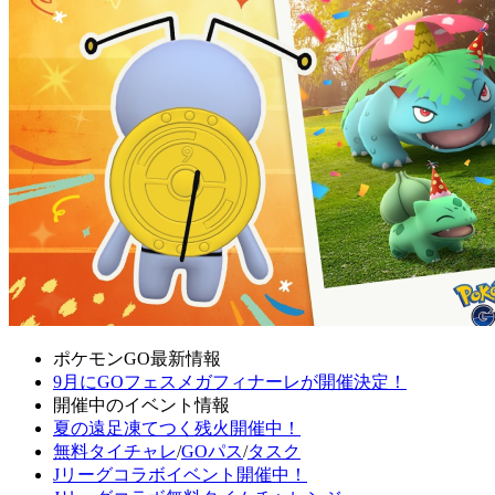
ポケモンGO最新情報
9月にGOフェスメガフィナーレが開催決定！
開催中のイベント情報
夏の遠足凍てつく残火開催中！
無料タイチャレ
/
GOパス
/
タスク
Jリーグコラボイベント開催中！