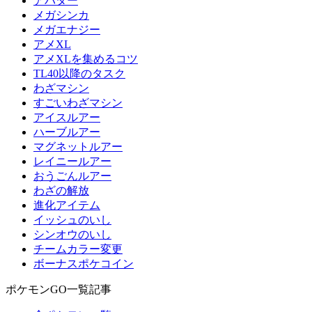
アバター
メガシンカ
メガエナジー
アメXL
アメXLを集めるコツ
TL40以降のタスク
わざマシン
すごいわざマシン
アイスルアー
ハーブルアー
マグネットルアー
レイニールアー
おうごんルアー
わざの解放
進化アイテム
イッシュのいし
シンオウのいし
チームカラー変更
ボーナスポケコイン
ポケモンGO一覧記事