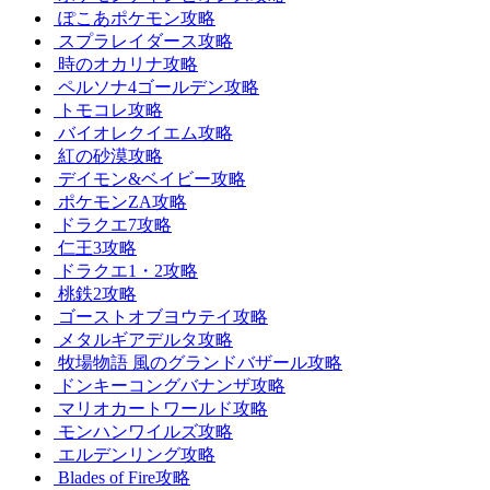
ぽこあポケモン攻略
スプラレイダース攻略
時のオカリナ攻略
ペルソナ4ゴールデン攻略
トモコレ攻略
バイオレクイエム攻略
紅の砂漠攻略
デイモン&ベイビー攻略
ポケモンZA攻略
ドラクエ7攻略
仁王3攻略
ドラクエ1・2攻略
桃鉄2攻略
ゴーストオブヨウテイ攻略
メタルギアデルタ攻略
牧場物語 風のグランドバザール攻略
ドンキーコングバナンザ攻略
マリオカートワールド攻略
モンハンワイルズ攻略
エルデンリング攻略
Blades of Fire攻略