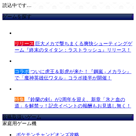
読込中です…
ゲームを探す
リリース
巨大メカで撃ちまくる爽快シューティングゲ
ーム『終末のタイタン：ラストラッシュ』リリース！
コラボ
ついに虎王＆影虎が来た！『鋼嵐 - メカラシ』
で「魔神英雄伝ワタル」コラボ後半が開催！
特集
『鈴蘭の剣』が2周年を迎え、新章「氷と血の
道」を解禁ッ！記念イベントの報酬もお見逃し無く！
攻略取扱いゲーム
家庭用ゲーム機
ポケモンチャンピオンズ攻略