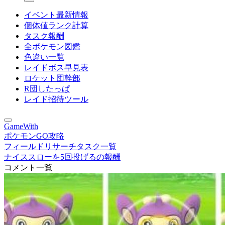
イベント最新情報
個体値ランク計算
タスク報酬
全ポケモン図鑑
色違い一覧
レイドボス早見表
ロケット団幹部
R団したっぱ
レイド招待ツール
GameWith
ポケモンGO攻略
フィールドリサーチタスク一覧
ナイススローを5回投げるの報酬
コメント一覧