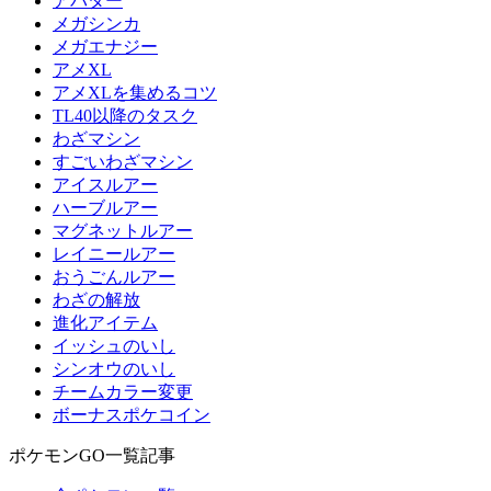
アバター
メガシンカ
メガエナジー
アメXL
アメXLを集めるコツ
TL40以降のタスク
わざマシン
すごいわざマシン
アイスルアー
ハーブルアー
マグネットルアー
レイニールアー
おうごんルアー
わざの解放
進化アイテム
イッシュのいし
シンオウのいし
チームカラー変更
ボーナスポケコイン
ポケモンGO一覧記事