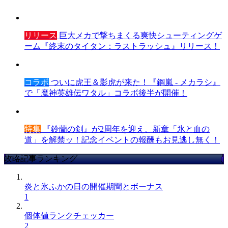
リリース
巨大メカで撃ちまくる爽快シューティングゲ
ーム『終末のタイタン：ラストラッシュ』リリース！
コラボ
ついに虎王＆影虎が来た！『鋼嵐 - メカラシ』
で「魔神英雄伝ワタル」コラボ後半が開催！
特集
『鈴蘭の剣』が2周年を迎え、新章「氷と血の
道」を解禁ッ！記念イベントの報酬もお見逃し無く！
攻略記事ランキング
炎と氷ふかの日の開催期間とボーナス
1
個体値ランクチェッカー
2