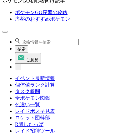
ポケモンGO初心者向け記事
ポケモンGO序盤の攻略
序盤のおすすめポケモン
検索
ご意見
イベント最新情報
個体値ランク計算
タスク報酬
全ポケモン図鑑
色違い一覧
レイドボス早見表
ロケット団幹部
R団したっぱ
レイド招待ツール