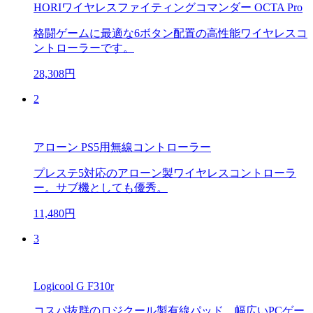
HORIワイヤレスファイティングコマンダー OCTA Pro
格闘ゲームに最適な6ボタン配置の高性能ワイヤレスコ
ントローラーです。
28,308円
2
アローン PS5用無線コントローラー
プレステ5対応のアローン製ワイヤレスコントローラ
ー。サブ機としても優秀。
11,480円
3
Logicool G F310r
コスパ抜群のロジクール製有線パッド。幅広いPCゲー