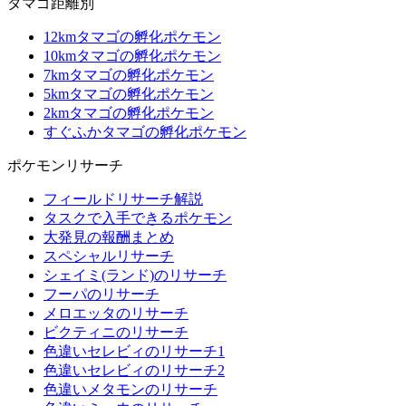
タマゴ距離別
12kmタマゴの孵化ポケモン
10kmタマゴの孵化ポケモン
7kmタマゴの孵化ポケモン
5kmタマゴの孵化ポケモン
2kmタマゴの孵化ポケモン
すぐふかタマゴの孵化ポケモン
ポケモンリサーチ
フィールドリサーチ解説
タスクで入手できるポケモン
大発見の報酬まとめ
スペシャルリサーチ
シェイミ(ランド)のリサーチ
フーパのリサーチ
メロエッタのリサーチ
ビクティニのリサーチ
色違いセレビィのリサーチ1
色違いセレビィのリサーチ2
色違いメタモンのリサーチ