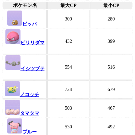
ポケモン名
最大CP
最小CP
309
280
ビッパ
432
399
ビリリダマ
554
516
イシツブテ
724
679
ノコッチ
503
467
タマタマ
530
492
ブルー