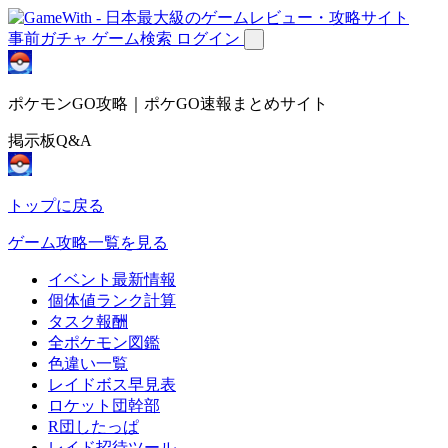
事前ガチャ
ゲーム検索
ログイン
ポケモンGO攻略｜ポケGO速報まとめサイト
掲示板Q&A
トップに戻る
ゲーム攻略一覧を見る
イベント最新情報
個体値ランク計算
タスク報酬
全ポケモン図鑑
色違い一覧
レイドボス早見表
ロケット団幹部
R団したっぱ
レイド招待ツール