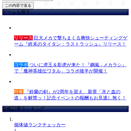
ゲームを探す
リリース
巨大メカで撃ちまくる爽快シューティングゲ
ーム『終末のタイタン：ラストラッシュ』リリース！
コラボ
ついに虎王＆影虎が来た！『鋼嵐 - メカラシ』
で「魔神英雄伝ワタル」コラボ後半が開催！
特集
『鈴蘭の剣』が2周年を迎え、新章「氷と血の
道」を解禁ッ！記念イベントの報酬もお見逃し無く！
攻略記事ランキング
個体値ランクチェッカー
1