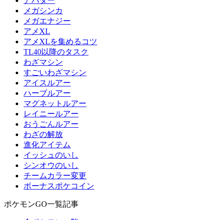
アバター
メガシンカ
メガエナジー
アメXL
アメXLを集めるコツ
TL40以降のタスク
わざマシン
すごいわざマシン
アイスルアー
ハーブルアー
マグネットルアー
レイニールアー
おうごんルアー
わざの解放
進化アイテム
イッシュのいし
シンオウのいし
チームカラー変更
ボーナスポケコイン
ポケモンGO一覧記事