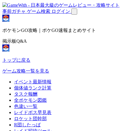
事前ガチャ
ゲーム検索
ログイン
ポケモンGO攻略｜ポケGO速報まとめサイト
掲示板Q&A
トップに戻る
ゲーム攻略一覧を見る
イベント最新情報
個体値ランク計算
タスク報酬
全ポケモン図鑑
色違い一覧
レイドボス早見表
ロケット団幹部
R団したっぱ
レイド招待ツール