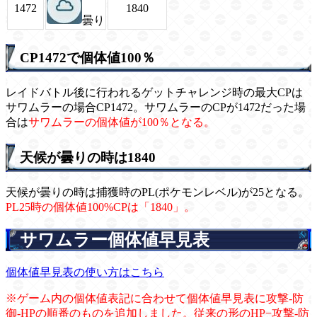
1472
1840
曇り
CP1472で個体値100％
レイドバトル後に行われるゲットチャレンジ時の最大CPは
サワムラーの場合CP1472。サワムラーのCPが1472だった場
合は
サワムラーの個体値が100％となる。
天候が曇りの時は1840
天候が曇りの時は捕獲時のPL(ポケモンレベル)が25となる。
PL25時の個体値100%CPは「1840」。
サワムラー個体値早見表
個体値早見表の使い方はこちら
※ゲーム内の個体値表記に合わせて個体値早見表に攻撃-防
御-HPの順番のものを追加しました。従来の形のHP−攻撃-防