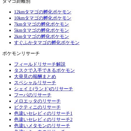
タマゴ距離別
12kmタマゴの孵化ポケモン
10kmタマゴの孵化ポケモン
7kmタマゴの孵化ポケモン
5kmタマゴの孵化ポケモン
2kmタマゴの孵化ポケモン
すぐふかタマゴの孵化ポケモン
ポケモンリサーチ
フィールドリサーチ解説
タスクで入手できるポケモン
大発見の報酬まとめ
スペシャルリサーチ
シェイミ(ランド)のリサーチ
フーパのリサーチ
メロエッタのリサーチ
ビクティニのリサーチ
色違いセレビィのリサーチ1
色違いセレビィのリサーチ2
色違いメタモンのリサーチ