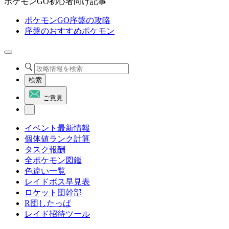
ポケモンGO初心者向け記事
ポケモンGO序盤の攻略
序盤のおすすめポケモン
検索
ご意見
イベント最新情報
個体値ランク計算
タスク報酬
全ポケモン図鑑
色違い一覧
レイドボス早見表
ロケット団幹部
R団したっぱ
レイド招待ツール