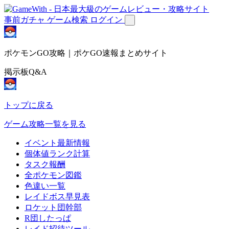
事前ガチャ
ゲーム検索
ログイン
ポケモンGO攻略｜ポケGO速報まとめサイト
掲示板Q&A
トップに戻る
ゲーム攻略一覧を見る
イベント最新情報
個体値ランク計算
タスク報酬
全ポケモン図鑑
色違い一覧
レイドボス早見表
ロケット団幹部
R団したっぱ
レイド招待ツール