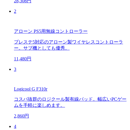
28,308円
2
アローン PS5用無線コントローラー
プレステ5対応のアローン製ワイヤレスコントローラ
ー。サブ機としても優秀。
11,480円
3
Logicool G F310r
コスパ抜群のロジクール製有線パッド。幅広いPCゲー
ムを手軽に楽しめます。
2,860円
4