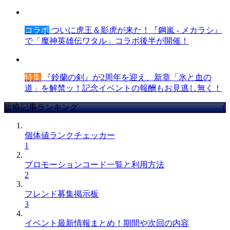
コラボ
ついに虎王＆影虎が来た！『鋼嵐 - メカラシ』
で「魔神英雄伝ワタル」コラボ後半が開催！
特集
『鈴蘭の剣』が2周年を迎え、新章「氷と血の
道」を解禁ッ！記念イベントの報酬もお見逃し無く！
攻略記事ランキング
個体値ランクチェッカー
1
プロモーションコード一覧と利用方法
2
フレンド募集掲示板
3
イベント最新情報まとめ！期間や次回の内容