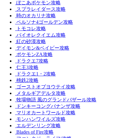
ぽこあポケモン攻略
スプラレイダース攻略
時のオカリナ攻略
ペルソナ4ゴールデン攻略
トモコレ攻略
バイオレクイエム攻略
紅の砂漠攻略
デイモン&ベイビー攻略
ポケモンZA攻略
ドラクエ7攻略
仁王3攻略
ドラクエ1・2攻略
桃鉄2攻略
ゴーストオブヨウテイ攻略
メタルギアデルタ攻略
牧場物語 風のグランドバザール攻略
ドンキーコングバナンザ攻略
マリオカートワールド攻略
モンハンワイルズ攻略
エルデンリング攻略
Blades of Fire攻略