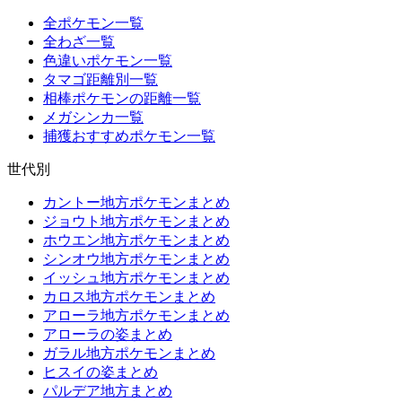
全ポケモン一覧
全わざ一覧
色違いポケモン一覧
タマゴ距離別一覧
相棒ポケモンの距離一覧
メガシンカ一覧
捕獲おすすめポケモン一覧
世代別
カントー地方ポケモンまとめ
ジョウト地方ポケモンまとめ
ホウエン地方ポケモンまとめ
シンオウ地方ポケモンまとめ
イッシュ地方ポケモンまとめ
カロス地方ポケモンまとめ
アローラ地方ポケモンまとめ
アローラの姿まとめ
ガラル地方ポケモンまとめ
ヒスイの姿まとめ
パルデア地方まとめ