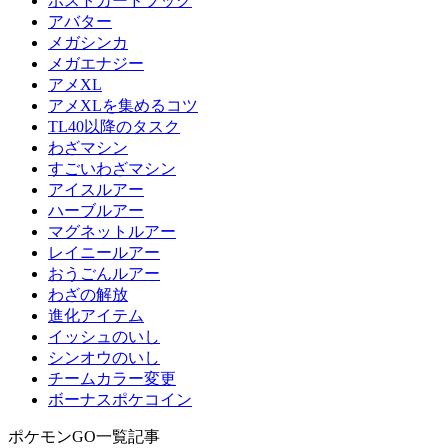
ポストカードブック
アバター
メガシンカ
メガエナジー
アメXL
アメXLを集めるコツ
TL40以降のタスク
わざマシン
すごいわざマシン
アイスルアー
ハーブルアー
マグネットルアー
レイニールアー
おうごんルアー
わざの解放
進化アイテム
イッシュのいし
シンオウのいし
チームカラー変更
ボーナスポケコイン
ポケモンGO一覧記事