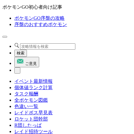
ポケモンGO初心者向け記事
ポケモンGO序盤の攻略
序盤のおすすめポケモン
検索
ご意見
イベント最新情報
個体値ランク計算
タスク報酬
全ポケモン図鑑
色違い一覧
レイドボス早見表
ロケット団幹部
R団したっぱ
レイド招待ツール