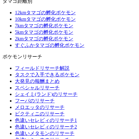
タマゴ距離別
12kmタマゴの孵化ポケモン
10kmタマゴの孵化ポケモン
7kmタマゴの孵化ポケモン
5kmタマゴの孵化ポケモン
2kmタマゴの孵化ポケモン
すぐふかタマゴの孵化ポケモン
ポケモンリサーチ
フィールドリサーチ解説
タスクで入手できるポケモン
大発見の報酬まとめ
スペシャルリサーチ
シェイミ(ランド)のリサーチ
フーパのリサーチ
メロエッタのリサーチ
ビクティニのリサーチ
色違いセレビィのリサーチ1
色違いセレビィのリサーチ2
色違いメタモンのリサーチ