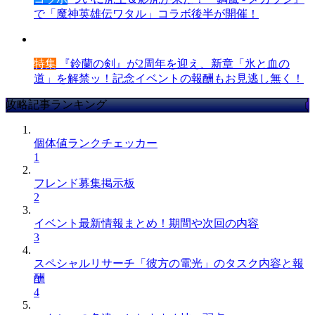
で「魔神英雄伝ワタル」コラボ後半が開催！
特集
『鈴蘭の剣』が2周年を迎え、新章「氷と血の
道」を解禁ッ！記念イベントの報酬もお見逃し無く！
攻略記事ランキング
個体値ランクチェッカー
1
フレンド募集掲示板
2
イベント最新情報まとめ！期間や次回の内容
3
スペシャルリサーチ「彼方の電光」のタスク内容と報
酬
4