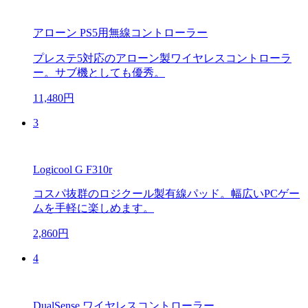
アローン PS5用無線コントローラー
プレステ5対応のアローン製ワイヤレスコントローラ
ー。サブ機としても優秀。
11,480円
3
Logicool G F310r
コスパ抜群のロジクール製有線パッド。幅広いPCゲー
ムを手軽に楽しめます。
2,860円
4
DualSense ワイヤレスコントローラー