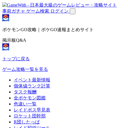
事前ガチャ
ゲーム検索
ログイン
ポケモンGO攻略｜ポケGO速報まとめサイト
掲示板Q&A
トップに戻る
ゲーム攻略一覧を見る
イベント最新情報
個体値ランク計算
タスク報酬
全ポケモン図鑑
色違い一覧
レイドボス早見表
ロケット団幹部
R団したっぱ
レイド招待ツール