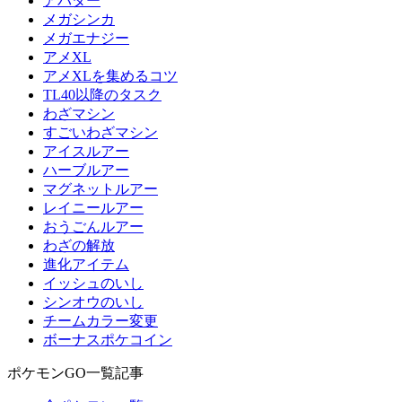
アバター
メガシンカ
メガエナジー
アメXL
アメXLを集めるコツ
TL40以降のタスク
わざマシン
すごいわざマシン
アイスルアー
ハーブルアー
マグネットルアー
レイニールアー
おうごんルアー
わざの解放
進化アイテム
イッシュのいし
シンオウのいし
チームカラー変更
ボーナスポケコイン
ポケモンGO一覧記事