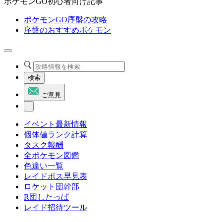
ポケモンGO初心者向け記事
ポケモンGO序盤の攻略
序盤のおすすめポケモン
検索
ご意見
イベント最新情報
個体値ランク計算
タスク報酬
全ポケモン図鑑
色違い一覧
レイドボス早見表
ロケット団幹部
R団したっぱ
レイド招待ツール