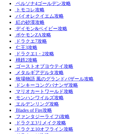
ペルソナ4ゴールデン攻略
トモコレ攻略
バイオレクイエム攻略
紅の砂漠攻略
デイモン&ベイビー攻略
ポケモンZA攻略
ドラクエ7攻略
仁王3攻略
ドラクエ1・2攻略
桃鉄2攻略
ゴーストオブヨウテイ攻略
メタルギアデルタ攻略
牧場物語 風のグランドバザール攻略
ドンキーコングバナンザ攻略
マリオカートワールド攻略
モンハンワイルズ攻略
エルデンリング攻略
Blades of Fire攻略
ファンタジーライフi攻略
ドラクエ3リメイク攻略
ドラクエ10オフライン攻略