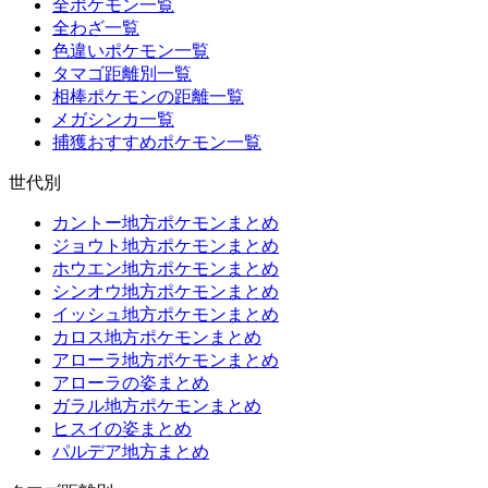
全ポケモン一覧
全わざ一覧
色違いポケモン一覧
タマゴ距離別一覧
相棒ポケモンの距離一覧
メガシンカ一覧
捕獲おすすめポケモン一覧
世代別
カントー地方ポケモンまとめ
ジョウト地方ポケモンまとめ
ホウエン地方ポケモンまとめ
シンオウ地方ポケモンまとめ
イッシュ地方ポケモンまとめ
カロス地方ポケモンまとめ
アローラ地方ポケモンまとめ
アローラの姿まとめ
ガラル地方ポケモンまとめ
ヒスイの姿まとめ
パルデア地方まとめ