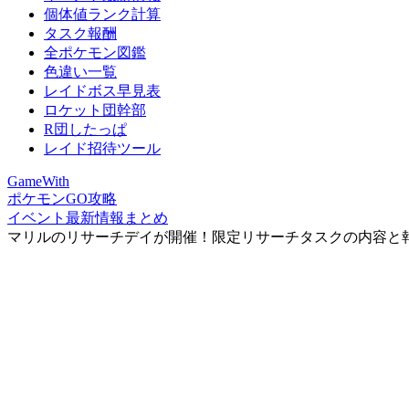
個体値ランク計算
タスク報酬
全ポケモン図鑑
色違い一覧
レイドボス早見表
ロケット団幹部
R団したっぱ
レイド招待ツール
GameWith
ポケモンGO攻略
イベント最新情報まとめ
マリルのリサーチデイが開催！限定リサーチタスクの内容と