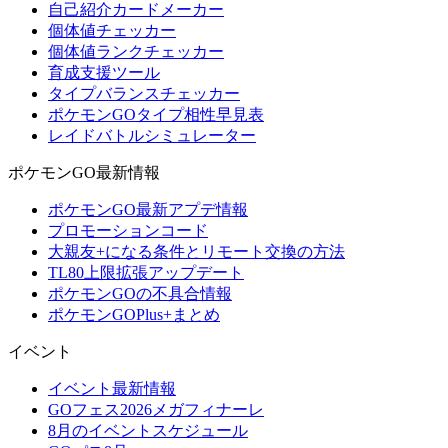
自己紹介カードメーカー
個体値チェッカー
個体値ランクチェッカー
育成支援ツール
タイプバランスチェッカー
ポケモンGOタイプ相性早見表
レイドバトルシミュレーター
ポケモンGO最新情報
ポケモンGO最新アプデ情報
プロモーションコード
大親友+になる条件とリモート交換の方法
TL80上限拡張アップデート
ポケモンGOの不具合情報
ポケモンGOPlus+まとめ
イベント
イベント最新情報
GOフェス2026メガフィナーレ
8月のイベントスケジュール