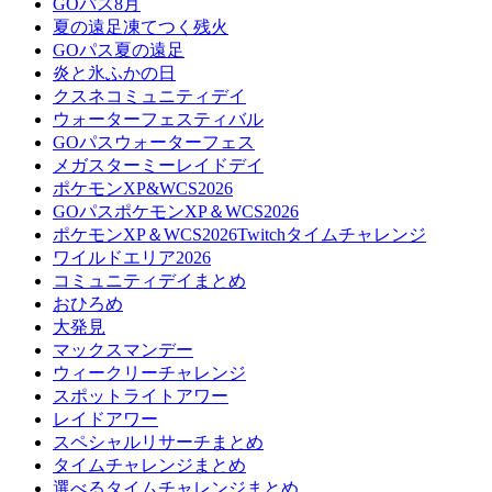
GOパス8月
夏の遠足凍てつく残火
GOパス夏の遠足
炎と氷ふかの日
クスネコミュニティデイ
ウォーターフェスティバル
GOパスウォーターフェス
メガスターミーレイドデイ
ポケモンXP&WCS2026
GOパスポケモンXP＆WCS2026
ポケモンXP＆WCS2026Twitchタイムチャレンジ
ワイルドエリア2026
コミュニティデイまとめ
おひろめ
大発見
マックスマンデー
ウィークリーチャレンジ
スポットライトアワー
レイドアワー
スペシャルリサーチまとめ
タイムチャレンジまとめ
選べるタイムチャレンジまとめ