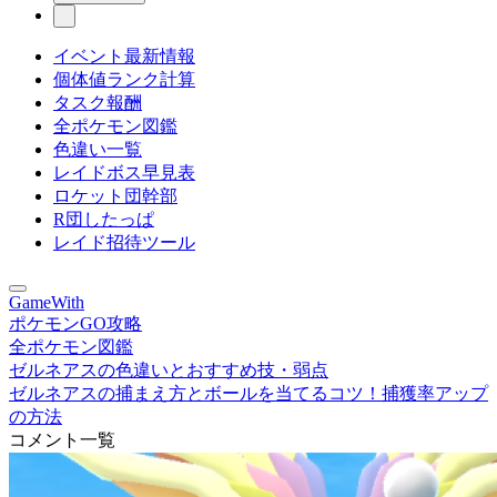
イベント最新情報
個体値ランク計算
タスク報酬
全ポケモン図鑑
色違い一覧
レイドボス早見表
ロケット団幹部
R団したっぱ
レイド招待ツール
GameWith
ポケモンGO攻略
全ポケモン図鑑
ゼルネアスの色違いとおすすめ技・弱点
ゼルネアスの捕まえ方とボールを当てるコツ！捕獲率アップ
の方法
コメント一覧