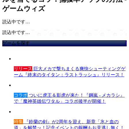
ゲームウィズ
読込中です…
読込中です…
ゲームを探す
リリース
巨大メカで撃ちまくる爽快シューティングゲ
ーム『終末のタイタン：ラストラッシュ』リリース！
コラボ
ついに虎王＆影虎が来た！『鋼嵐 - メカラシ』
で「魔神英雄伝ワタル」コラボ後半が開催！
特集
『鈴蘭の剣』が2周年を迎え、新章「氷と血の
道」を解禁ッ！記念イベントの報酬もお見逃し無く！