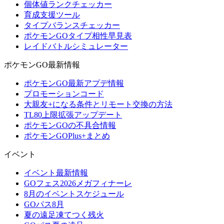
個体値ランクチェッカー
育成支援ツール
タイプバランスチェッカー
ポケモンGOタイプ相性早見表
レイドバトルシミュレーター
ポケモンGO最新情報
ポケモンGO最新アプデ情報
プロモーションコード
大親友+になる条件とリモート交換の方法
TL80上限拡張アップデート
ポケモンGOの不具合情報
ポケモンGOPlus+まとめ
イベント
イベント最新情報
GOフェス2026メガフィナーレ
8月のイベントスケジュール
GOパス8月
夏の遠足凍てつく残火