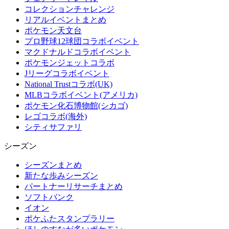
コレクションチャレンジ
リアルイベントまとめ
ポケモン天文台
プロ野球12球団コラボイベント
マクドナルドコラボイベント
ポケモンジェットコラボ
Jリーグコラボイベント
National Trustコラボ(UK)
MLBコラボイベント(アメリカ)
ポケモン化石博物館(シカゴ)
レゴコラボ(海外)
シティサファリ
シーズン
シーズンまとめ
新たな歩みシーズン
パートナーリサーチまとめ
ソフトバンク
イオン
ポケふたスタンプラリー