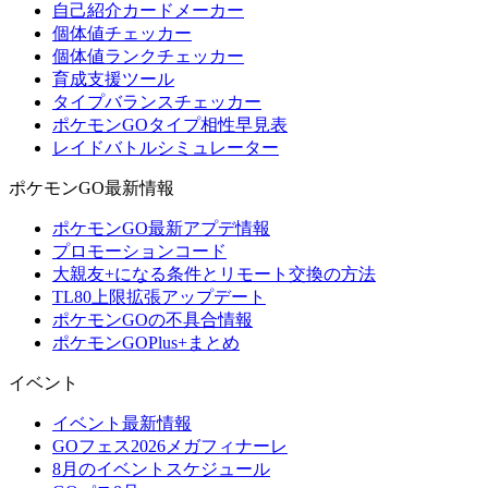
自己紹介カードメーカー
個体値チェッカー
個体値ランクチェッカー
育成支援ツール
タイプバランスチェッカー
ポケモンGOタイプ相性早見表
レイドバトルシミュレーター
ポケモンGO最新情報
ポケモンGO最新アプデ情報
プロモーションコード
大親友+になる条件とリモート交換の方法
TL80上限拡張アップデート
ポケモンGOの不具合情報
ポケモンGOPlus+まとめ
イベント
イベント最新情報
GOフェス2026メガフィナーレ
8月のイベントスケジュール