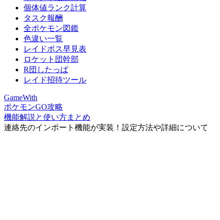
個体値ランク計算
タスク報酬
全ポケモン図鑑
色違い一覧
レイドボス早見表
ロケット団幹部
R団したっぱ
レイド招待ツール
GameWith
ポケモンGO攻略
機能解説と使い方まとめ
連絡先のインポート機能が実装！設定方法や詳細について