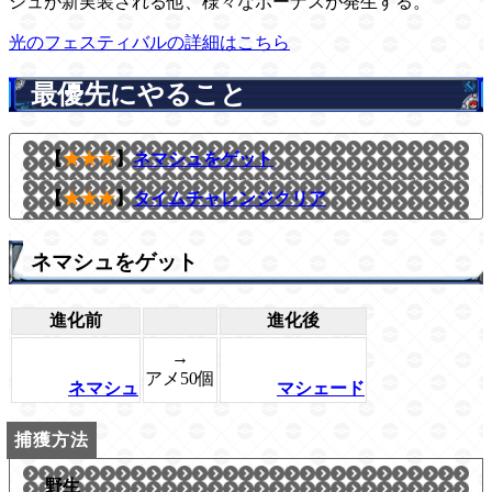
シュが新実装される他、様々なボーナスが発生する。
光のフェスティバルの詳細はこちら
最優先にやること
【
★★★
】
ネマシュをゲット
【
★★★
】
タイムチャレンジクリア
ネマシュをゲット
進化前
進化後
→
アメ50個
ネマシュ
マシェード
野生