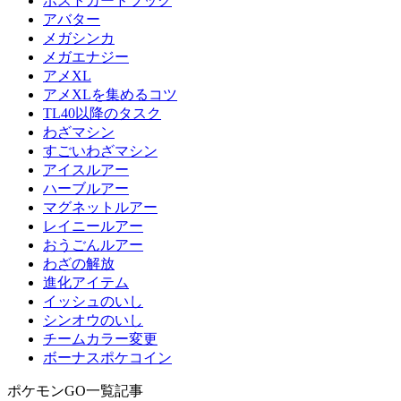
ポストカードブック
アバター
メガシンカ
メガエナジー
アメXL
アメXLを集めるコツ
TL40以降のタスク
わざマシン
すごいわざマシン
アイスルアー
ハーブルアー
マグネットルアー
レイニールアー
おうごんルアー
わざの解放
進化アイテム
イッシュのいし
シンオウのいし
チームカラー変更
ボーナスポケコイン
ポケモンGO一覧記事