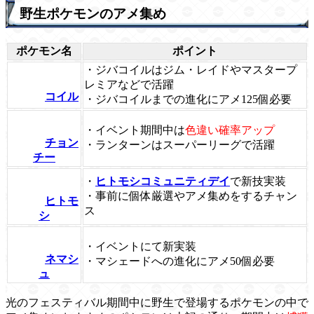
野生ポケモンのアメ集め
ポケモン名
ポイント
・ジバコイルはジム・レイドやマスタープ
レミアなどで活躍
コイル
・ジバコイルまでの進化にアメ125個必要
・イベント期間中は
色違い確率アップ
チョン
・ランターンはスーパーリーグで活躍
チー
・
ヒトモシコミュニティデイ
で新技実装
・事前に個体厳選やアメ集めをするチャン
ヒトモ
ス
シ
・イベントにて新実装
ネマシ
・マシェードへの進化にアメ50個必要
ュ
光のフェスティバル期間中に野生で登場するポケモンの中で