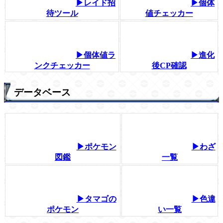
▶レイド招
▶個体
待ツール
値チェッカー
▶個体値ラ
▶進化
ンクチェッカー
後CP確認
データベース
▶ポケモン
▶わざ
図鑑
一覧
▶タマゴの
▶色違
ポケモン
い一覧