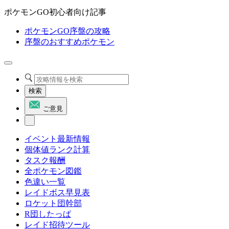
ポケモンGO初心者向け記事
ポケモンGO序盤の攻略
序盤のおすすめポケモン
検索
ご意見
イベント最新情報
個体値ランク計算
タスク報酬
全ポケモン図鑑
色違い一覧
レイドボス早見表
ロケット団幹部
R団したっぱ
レイド招待ツール