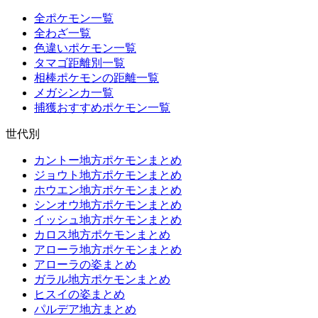
全ポケモン一覧
全わざ一覧
色違いポケモン一覧
タマゴ距離別一覧
相棒ポケモンの距離一覧
メガシンカ一覧
捕獲おすすめポケモン一覧
世代別
カントー地方ポケモンまとめ
ジョウト地方ポケモンまとめ
ホウエン地方ポケモンまとめ
シンオウ地方ポケモンまとめ
イッシュ地方ポケモンまとめ
カロス地方ポケモンまとめ
アローラ地方ポケモンまとめ
アローラの姿まとめ
ガラル地方ポケモンまとめ
ヒスイの姿まとめ
パルデア地方まとめ