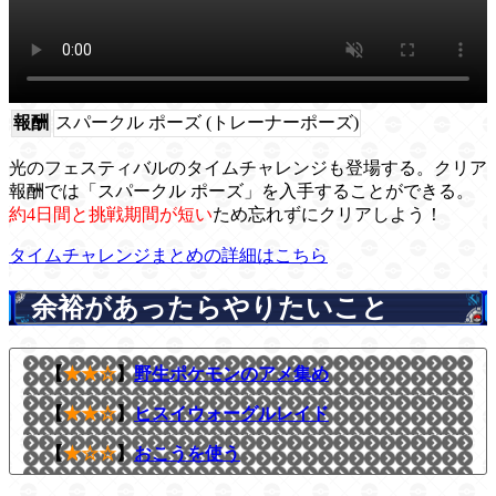
報酬
スパークル ポーズ (トレーナーポーズ)
光のフェスティバルのタイムチャレンジも登場する。クリア
報酬では「スパークル ポーズ」を入手することができる。
約4日間と挑戦期間が短い
ため忘れずにクリアしよう！
タイムチャレンジまとめの詳細はこちら
余裕があったらやりたいこと
【
★★☆
】
野生ポケモンのアメ集め
【
★★☆
】
ヒスイウォーグルレイド
【
★☆☆
】
おこうを使う