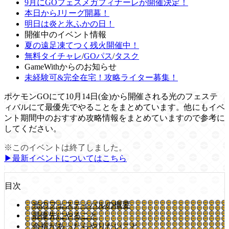
9月にGOフェスメガフィナーレが開催決定！
本日からJリーグ開幕！
明日は炎と氷ふかの日！
開催中のイベント情報
夏の遠足凍てつく残火開催中！
無料タイチャレ
/
GOパス
/
タスク
GameWithからのお知らせ
未経験可&完全在宅！攻略ライター募集！
ポケモンGOにて10月14日(金)から開催される光のフェステ
ィバルにて最優先でやることをまとめています。他にもイベ
ント期間中のおすすめ攻略情報をまとめていますので参考に
してください。
※このイベントは終了しました。
▶︎最新イベントについてはこちら
目次
光のフェスティバルの概要
最優先にやること
余裕があったらやりたいこと