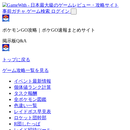
事前ガチャ
ゲーム検索
ログイン
ポケモンGO攻略｜ポケGO速報まとめサイト
掲示板Q&A
トップに戻る
ゲーム攻略一覧を見る
イベント最新情報
個体値ランク計算
タスク報酬
全ポケモン図鑑
色違い一覧
レイドボス早見表
ロケット団幹部
R団したっぱ
レイド招待ツール