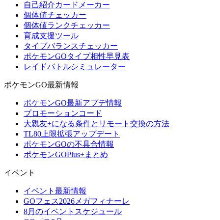
自己紹介カードメーカー
個体値チェッカー
個体値ランクチェッカー
育成支援ツール
タイプバランスチェッカー
ポケモンGOタイプ相性早見表
レイドバトルシミュレーター
ポケモンGO最新情報
ポケモンGO最新アプデ情報
プロモーションコード
大親友+になる条件とリモート交換の方法
TL80上限拡張アップデート
ポケモンGOの不具合情報
ポケモンGOPlus+まとめ
イベント
イベント最新情報
GOフェス2026メガフィナーレ
8月のイベントスケジュール