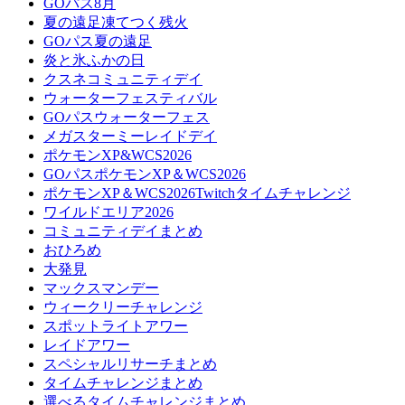
GOパス8月
夏の遠足凍てつく残火
GOパス夏の遠足
炎と氷ふかの日
クスネコミュニティデイ
ウォーターフェスティバル
GOパスウォーターフェス
メガスターミーレイドデイ
ポケモンXP&WCS2026
GOパスポケモンXP＆WCS2026
ポケモンXP＆WCS2026Twitchタイムチャレンジ
ワイルドエリア2026
コミュニティデイまとめ
おひろめ
大発見
マックスマンデー
ウィークリーチャレンジ
スポットライトアワー
レイドアワー
スペシャルリサーチまとめ
タイムチャレンジまとめ
選べるタイムチャレンジまとめ