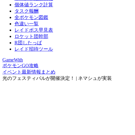
個体値ランク計算
タスク報酬
全ポケモン図鑑
色違い一覧
レイドボス早見表
ロケット団幹部
R団したっぱ
レイド招待ツール
GameWith
ポケモンGO攻略
イベント最新情報まとめ
光のフェスティバルが開催決定！ | ネマシュが実装