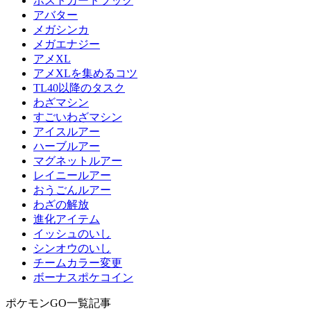
ポストカードブック
アバター
メガシンカ
メガエナジー
アメXL
アメXLを集めるコツ
TL40以降のタスク
わざマシン
すごいわざマシン
アイスルアー
ハーブルアー
マグネットルアー
レイニールアー
おうごんルアー
わざの解放
進化アイテム
イッシュのいし
シンオウのいし
チームカラー変更
ボーナスポケコイン
ポケモンGO一覧記事