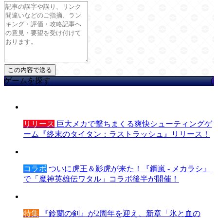
ゲームを探す
リリース
巨大メカで撃ちまくる爽快シューティングゲ
ーム『終末のタイタン：ラストラッシュ』リリース！
コラボ
ついに虎王＆影虎が来た！『鋼嵐 - メカラシ』
で「魔神英雄伝ワタル」コラボ後半が開催！
特集
『鈴蘭の剣』が2周年を迎え、新章「氷と血の