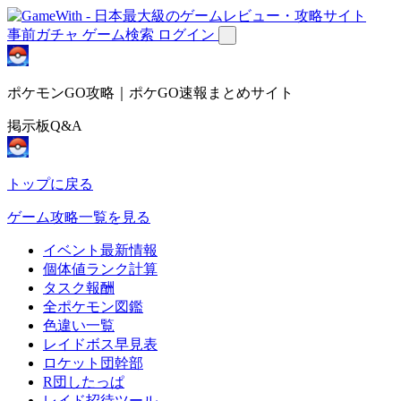
事前ガチャ
ゲーム検索
ログイン
ポケモンGO攻略｜ポケGO速報まとめサイト
掲示板Q&A
トップに戻る
ゲーム攻略一覧を見る
イベント最新情報
個体値ランク計算
タスク報酬
全ポケモン図鑑
色違い一覧
レイドボス早見表
ロケット団幹部
R団したっぱ
レイド招待ツール