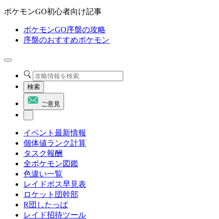
ポケモンGO初心者向け記事
ポケモンGO序盤の攻略
序盤のおすすめポケモン
検索
ご意見
イベント最新情報
個体値ランク計算
タスク報酬
全ポケモン図鑑
色違い一覧
レイドボス早見表
ロケット団幹部
R団したっぱ
レイド招待ツール