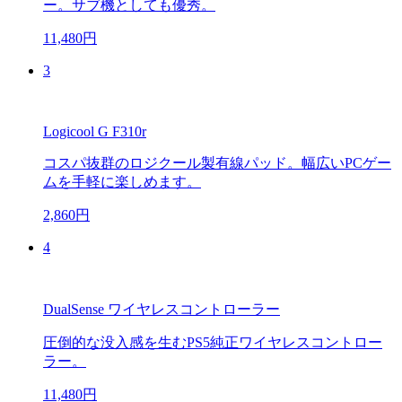
ー。サブ機としても優秀。
11,480円
3
Logicool G F310r
コスパ抜群のロジクール製有線パッド。幅広いPCゲー
ムを手軽に楽しめます。
2,860円
4
DualSense ワイヤレスコントローラー
圧倒的な没入感を生むPS5純正ワイヤレスコントロー
ラー。
11,480円