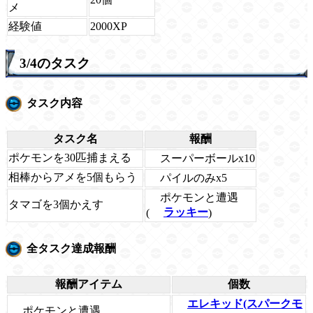
メ
経験値
2000XP
3/4のタスク
タスク内容
タスク名
報酬
ポケモンを30匹捕まえる
スーパーボールx10
相棒からアメを5個もらう
パイルのみx5
ポケモンと遭遇
タマゴを3個かえす
(
ラッキー
)
全タスク達成報酬
報酬アイテム
個数
エレキッド(スパークモ
ポケモンと遭遇