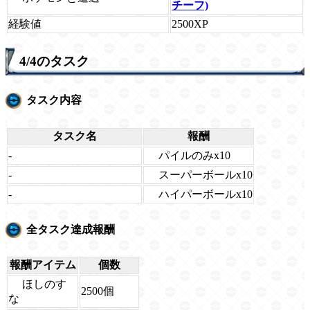
チーフ)
経験値
2500XP
4/4のタスク
タスク内容
タスク名
報酬
パイルのみx10
-
スーパーボールx10
-
ハイパーボールx10
-
全タスク達成報酬
報酬アイテム
個数
ほしのす
2500個
な