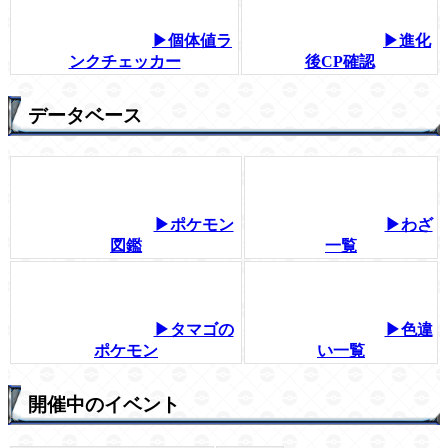
▶個体値ラ
▶進化
ンクチェッカー
後CP確認
データベース
▶ポケモン
▶わざ
図鑑
一覧
▶タマゴの
▶色違
ポケモン
い一覧
開催中のイベント