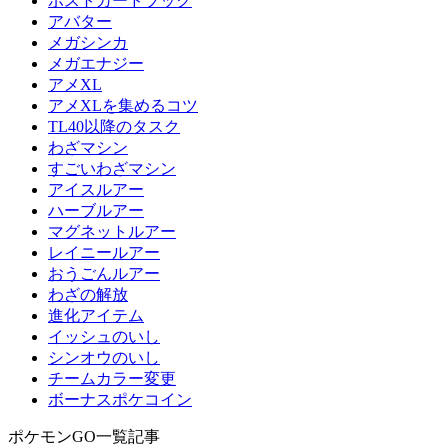
ポストカードブック
アバター
メガシンカ
メガエナジー
アメXL
アメXLを集めるコツ
TL40以降のタスク
わざマシン
すごいわざマシン
アイスルアー
ハーブルアー
マグネットルアー
レイニールアー
おうごんルアー
わざの解放
進化アイテム
イッシュのいし
シンオウのいし
チームカラー変更
ボーナスポケコイン
ポケモンGO一覧記事