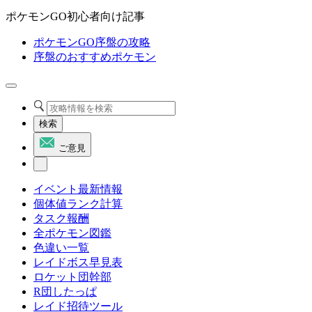
ポケモンGO初心者向け記事
ポケモンGO序盤の攻略
序盤のおすすめポケモン
検索
ご意見
イベント最新情報
個体値ランク計算
タスク報酬
全ポケモン図鑑
色違い一覧
レイドボス早見表
ロケット団幹部
R団したっぱ
レイド招待ツール