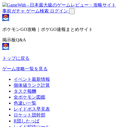
事前ガチャ
ゲーム検索
ログイン
ポケモンGO攻略｜ポケGO速報まとめサイト
掲示板Q&A
トップに戻る
ゲーム攻略一覧を見る
イベント最新情報
個体値ランク計算
タスク報酬
全ポケモン図鑑
色違い一覧
レイドボス早見表
ロケット団幹部
R団したっぱ
レイド招待ツール