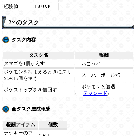
経験値
1500XP
2/4のタスク
タスク内容
タスク名
報酬
タマゴを1個かえす
おこう×1
ポケモンを捕まえるときにズリ
スーパーボールx5
のみ15個を使う
ポケモンと遭遇
ポケストップを20個回す
(
テッシード
)
全タスク達成報酬
報酬アイテム
個数
ラッキーのア
20個