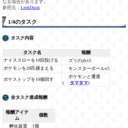
なる場合があります。
参照元：
LeekDuck
1/4のタスク
タスク内容
タスク名
報酬
ナイススローを10回投げる
ズリのみx5
ポケモンを20匹捕まえる
モンスターボールx5
ポケモンと遭遇
ポケストップを10個回す
(
タマタマ
)
全タスク達成報酬
報酬アイテ
個数
ム
1個
孵化装置