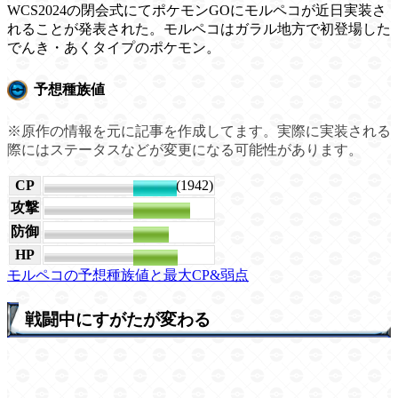
WCS2024の閉会式にてポケモンGOにモルペコが近日実装さ
れることが発表された。モルペコはガラル地方で初登場した
でんき・あくタイプのポケモン。
予想種族値
※原作の情報を元に記事を作成してます。実際に実装される
際にはステータスなどが変更になる可能性があります。
CP
2196(1942)
攻撃
192
防御
121
HP
151
モルペコの予想種族値と最大CP&弱点
戦闘中にすがたが変わる