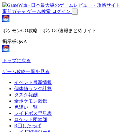
事前ガチャ
ゲーム検索
ログイン
ポケモンGO攻略｜ポケGO速報まとめサイト
掲示板Q&A
トップに戻る
ゲーム攻略一覧を見る
イベント最新情報
個体値ランク計算
タスク報酬
全ポケモン図鑑
色違い一覧
レイドボス早見表
ロケット団幹部
R団したっぱ
レイド招待ツール