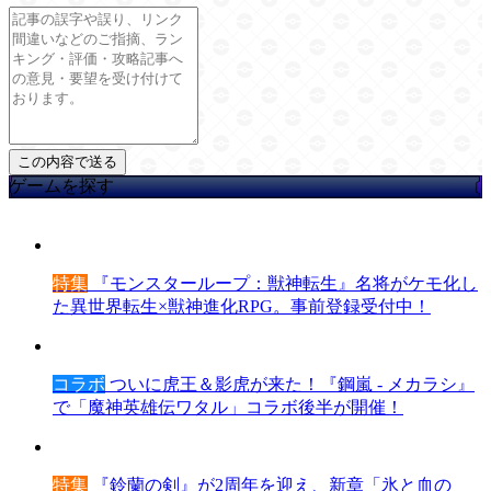
ゲームを探す
特集
『モンスターループ：獣神転生』名将がケモ化し
た異世界転生×獣神進化RPG。事前登録受付中！
コラボ
ついに虎王＆影虎が来た！『鋼嵐 - メカラシ』
で「魔神英雄伝ワタル」コラボ後半が開催！
特集
『鈴蘭の剣』が2周年を迎え、新章「氷と血の