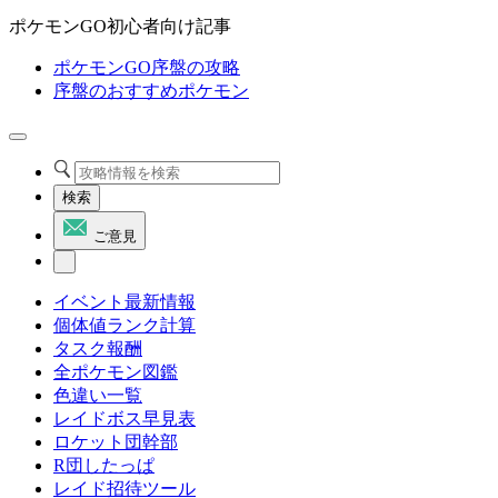
ポケモンGO初心者向け記事
ポケモンGO序盤の攻略
序盤のおすすめポケモン
検索
ご意見
イベント最新情報
個体値ランク計算
タスク報酬
全ポケモン図鑑
色違い一覧
レイドボス早見表
ロケット団幹部
R団したっぱ
レイド招待ツール