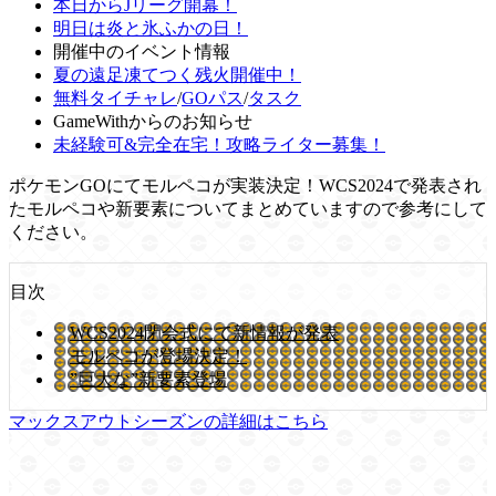
本日からJリーグ開幕！
明日は炎と氷ふかの日！
開催中のイベント情報
夏の遠足凍てつく残火開催中！
無料タイチャレ
/
GOパス
/
タスク
GameWithからのお知らせ
未経験可&完全在宅！攻略ライター募集！
ポケモンGOにてモルペコが実装決定！WCS2024で発表され
たモルペコや新要素についてまとめていますので参考にして
ください。
目次
WCS2024閉会式にて新情報が発表
モルペコが登場決定！
”巨大な”新要素登場
マックスアウトシーズンの詳細はこちら