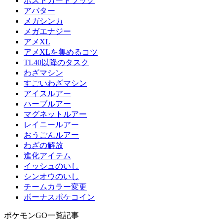
ポストカードブック
アバター
メガシンカ
メガエナジー
アメXL
アメXLを集めるコツ
TL40以降のタスク
わざマシン
すごいわざマシン
アイスルアー
ハーブルアー
マグネットルアー
レイニールアー
おうごんルアー
わざの解放
進化アイテム
イッシュのいし
シンオウのいし
チームカラー変更
ボーナスポケコイン
ポケモンGO一覧記事