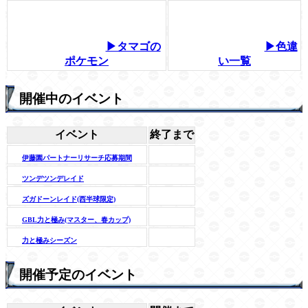
▶タマゴの
▶色違
ポケモン
い一覧
開催中のイベント
イベント
終了まで
伊藤園パートナーリサーチ応募期間
ツンデツンデレイド
ズガドーンレイド(西半球限定)
GBL力と極み(マスター、春カップ)
力と極みシーズン
開催予定のイベント