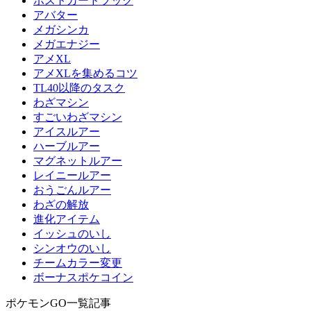
ポストカードブック
アバター
メガシンカ
メガエナジー
アメXL
アメXLを集めるコツ
TL40以降のタスク
わざマシン
すごいわざマシン
アイスルアー
ハーブルアー
マグネットルアー
レイニールアー
おうごんルアー
わざの解放
進化アイテム
イッシュのいし
シンオウのいし
チームカラー変更
ボーナスポケコイン
ポケモンGO一覧記事