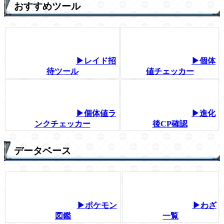
おすすめツール
▶レイド招
▶個体
待ツール
値チェッカー
▶個体値ラ
▶進化
ンクチェッカー
後CP確認
データベース
▶ポケモン
▶わざ
図鑑
一覧