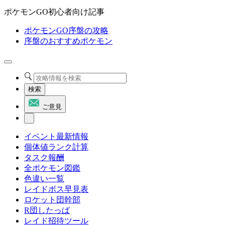
ポケモンGO初心者向け記事
ポケモンGO序盤の攻略
序盤のおすすめポケモン
検索
ご意見
イベント最新情報
個体値ランク計算
タスク報酬
全ポケモン図鑑
色違い一覧
レイドボス早見表
ロケット団幹部
R団したっぱ
レイド招待ツール