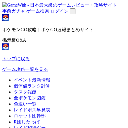
事前ガチャ
ゲーム検索
ログイン
ポケモンGO攻略｜ポケGO速報まとめサイト
掲示板Q&A
トップに戻る
ゲーム攻略一覧を見る
イベント最新情報
個体値ランク計算
タスク報酬
全ポケモン図鑑
色違い一覧
レイドボス早見表
ロケット団幹部
R団したっぱ
レイド招待ツール