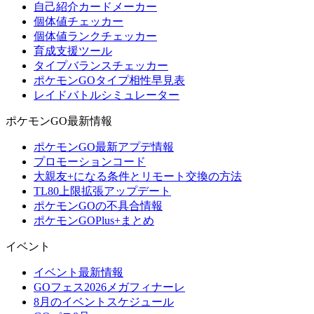
自己紹介カードメーカー
個体値チェッカー
個体値ランクチェッカー
育成支援ツール
タイプバランスチェッカー
ポケモンGOタイプ相性早見表
レイドバトルシミュレーター
ポケモンGO最新情報
ポケモンGO最新アプデ情報
プロモーションコード
大親友+になる条件とリモート交換の方法
TL80上限拡張アップデート
ポケモンGOの不具合情報
ポケモンGOPlus+まとめ
イベント
イベント最新情報
GOフェス2026メガフィナーレ
8月のイベントスケジュール