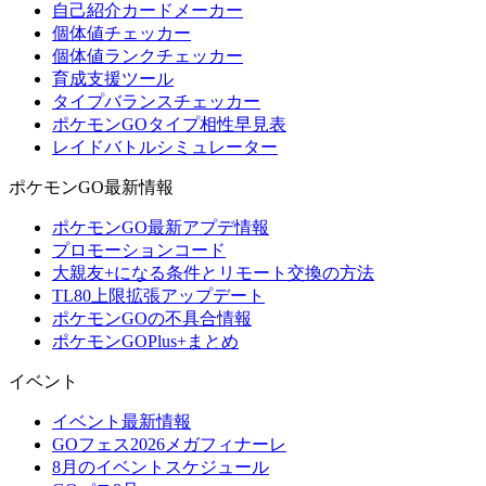
自己紹介カードメーカー
個体値チェッカー
個体値ランクチェッカー
育成支援ツール
タイプバランスチェッカー
ポケモンGOタイプ相性早見表
レイドバトルシミュレーター
ポケモンGO最新情報
ポケモンGO最新アプデ情報
プロモーションコード
大親友+になる条件とリモート交換の方法
TL80上限拡張アップデート
ポケモンGOの不具合情報
ポケモンGOPlus+まとめ
イベント
イベント最新情報
GOフェス2026メガフィナーレ
8月のイベントスケジュール