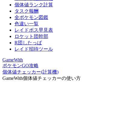
個体値ランク計算
タスク報酬
全ポケモン図鑑
色違い一覧
レイドボス早見表
ロケット団幹部
R団したっぱ
レイド招待ツール
GameWith
ポケモンGO攻略
個体値チェッカー(計算機)
GameWith個体値チェッカーの使い方