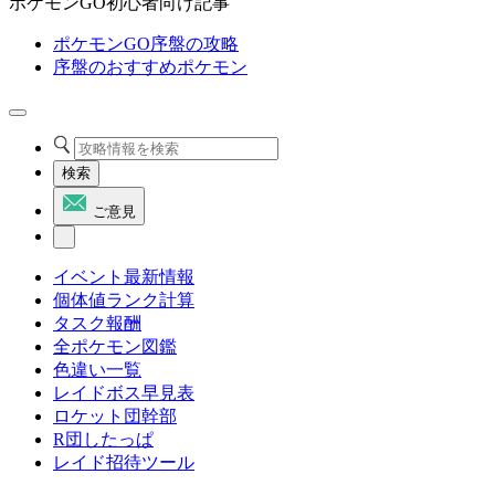
ポケモンGO初心者向け記事
ポケモンGO序盤の攻略
序盤のおすすめポケモン
検索
ご意見
イベント最新情報
個体値ランク計算
タスク報酬
全ポケモン図鑑
色違い一覧
レイドボス早見表
ロケット団幹部
R団したっぱ
レイド招待ツール