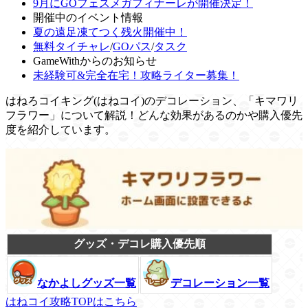
9月にGOフェスメガフィナーレが開催決定！
開催中のイベント情報
夏の遠足凍てつく残火開催中！
無料タイチャレ
/
GOパス
/
タスク
GameWithからのお知らせ
未経験可&完全在宅！攻略ライター募集！
はねろコイキング(はねコイ)のデコレーション、「キマワリ
フラワー」について解説！どんな効果があるのかや購入優先
度を紹介しています。
グッズ・デコレ購入優先順
なかよしグッズ一覧
デコレーション一覧
はねコイ攻略TOPはこちら