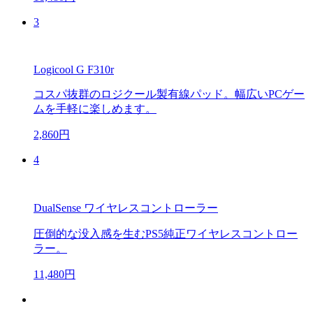
3
Logicool G F310r
コスパ抜群のロジクール製有線パッド。幅広いPCゲー
ムを手軽に楽しめます。
2,860円
4
DualSense ワイヤレスコントローラー
圧倒的な没入感を生むPS5純正ワイヤレスコントロー
ラー。
11,480円