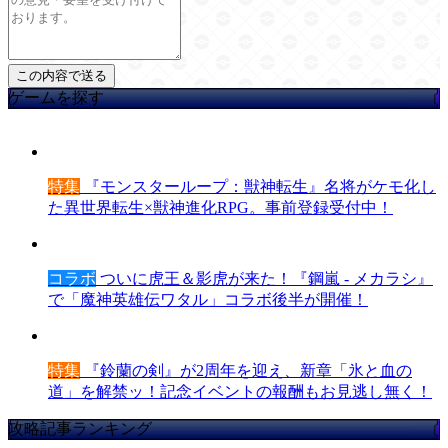
ゲームを探す
特集
『モンスターループ：獣神転生』名将がケモ化し
た異世界転生×獣神進化RPG。事前登録受付中！
コラボ
ついに虎王＆影虎が来た！『鋼嵐 - メカラシ』
で「魔神英雄伝ワタル」コラボ後半が開催！
特集
『鈴蘭の剣』が2周年を迎え、新章「氷と血の
道」を解禁ッ！記念イベントの報酬もお見逃し無く！
攻略記事ランキング