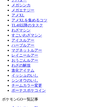
アバター
メガシンカ
メガエナジー
アメXL
アメXLを集めるコツ
TL40以降のタスク
わざマシン
すごいわざマシン
アイスルアー
ハーブルアー
マグネットルアー
レイニールアー
おうごんルアー
わざの解放
進化アイテム
イッシュのいし
シンオウのいし
チームカラー変更
ボーナスポケコイン
ポケモンGO一覧記事