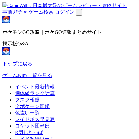
事前ガチャ
ゲーム検索
ログイン
ポケモンGO攻略｜ポケGO速報まとめサイト
掲示板Q&A
トップに戻る
ゲーム攻略一覧を見る
イベント最新情報
個体値ランク計算
タスク報酬
全ポケモン図鑑
色違い一覧
レイドボス早見表
ロケット団幹部
R団したっぱ
レイド招待ツール