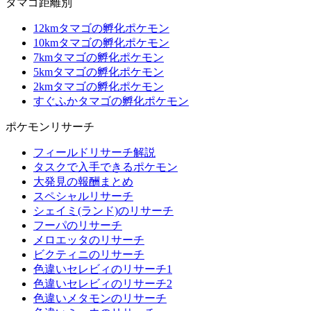
タマゴ距離別
12kmタマゴの孵化ポケモン
10kmタマゴの孵化ポケモン
7kmタマゴの孵化ポケモン
5kmタマゴの孵化ポケモン
2kmタマゴの孵化ポケモン
すぐふかタマゴの孵化ポケモン
ポケモンリサーチ
フィールドリサーチ解説
タスクで入手できるポケモン
大発見の報酬まとめ
スペシャルリサーチ
シェイミ(ランド)のリサーチ
フーパのリサーチ
メロエッタのリサーチ
ビクティニのリサーチ
色違いセレビィのリサーチ1
色違いセレビィのリサーチ2
色違いメタモンのリサーチ