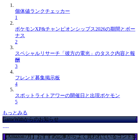
個体値ランクチェッカー
1
ポケモンXP&チャンピオンシップス2026の期間とボー
ナス
2
スペシャルリサーチ「彼方の電光」のタスク内容と報
酬
3
フレンド募集掲示板
4
スポットライトアワーの開催日と出現ポケモン
5
もっとみる
GameWithからのお知らせ
【Amazon7月】おすすめ記事からよく買われているコントロ