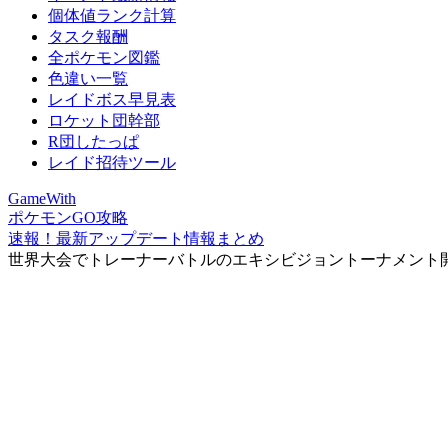
個体値ランク計算
タスク報酬
全ポケモン図鑑
色違い一覧
レイドボス早見表
ロケット団幹部
R団したっぱ
レイド招待ツール
GameWith
ポケモンGO攻略
速報！最新アップデート情報まとめ
世界大会でトレーナーバトルのエキシビジョントーナメント