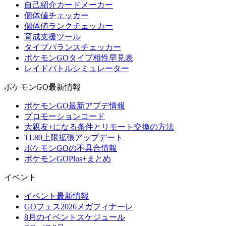
自己紹介カードメーカー
個体値チェッカー
個体値ランクチェッカー
育成支援ツール
タイプバランスチェッカー
ポケモンGOタイプ相性早見表
レイドバトルシミュレーター
ポケモンGO最新情報
ポケモンGO最新アプデ情報
プロモーションコード
大親友+になる条件とリモート交換の方法
TL80上限拡張アップデート
ポケモンGOの不具合情報
ポケモンGOPlus+まとめ
イベント
イベント最新情報
GOフェス2026メガフィナーレ
8月のイベントスケジュール