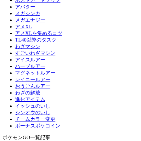
ポストカードブック
アバター
メガシンカ
メガエナジー
アメXL
アメXLを集めるコツ
TL40以降のタスク
わざマシン
すごいわざマシン
アイスルアー
ハーブルアー
マグネットルアー
レイニールアー
おうごんルアー
わざの解放
進化アイテム
イッシュのいし
シンオウのいし
チームカラー変更
ボーナスポケコイン
ポケモンGO一覧記事