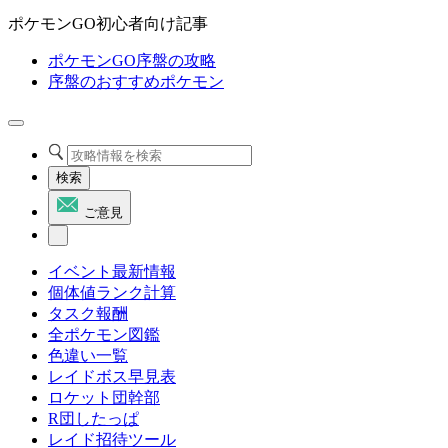
ポケモンGO初心者向け記事
ポケモンGO序盤の攻略
序盤のおすすめポケモン
検索
ご意見
イベント最新情報
個体値ランク計算
タスク報酬
全ポケモン図鑑
色違い一覧
レイドボス早見表
ロケット団幹部
R団したっぱ
レイド招待ツール