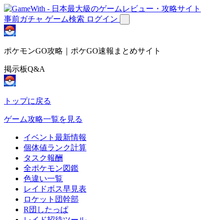
事前ガチャ
ゲーム検索
ログイン
ポケモンGO攻略｜ポケGO速報まとめサイト
掲示板Q&A
トップに戻る
ゲーム攻略一覧を見る
イベント最新情報
個体値ランク計算
タスク報酬
全ポケモン図鑑
色違い一覧
レイドボス早見表
ロケット団幹部
R団したっぱ
レイド招待ツール