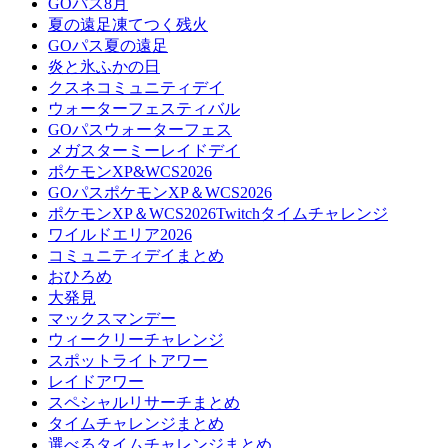
GOパス8月
夏の遠足凍てつく残火
GOパス夏の遠足
炎と氷ふかの日
クスネコミュニティデイ
ウォーターフェスティバル
GOパスウォーターフェス
メガスターミーレイドデイ
ポケモンXP&WCS2026
GOパスポケモンXP＆WCS2026
ポケモンXP＆WCS2026Twitchタイムチャレンジ
ワイルドエリア2026
コミュニティデイまとめ
おひろめ
大発見
マックスマンデー
ウィークリーチャレンジ
スポットライトアワー
レイドアワー
スペシャルリサーチまとめ
タイムチャレンジまとめ
選べるタイムチャレンジまとめ