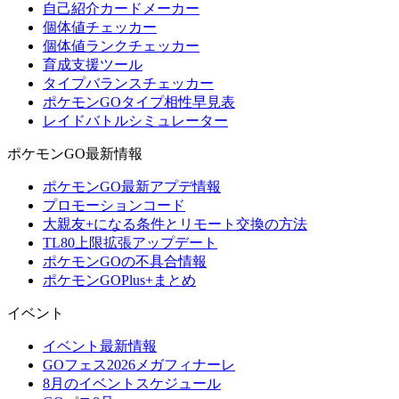
自己紹介カードメーカー
個体値チェッカー
個体値ランクチェッカー
育成支援ツール
タイプバランスチェッカー
ポケモンGOタイプ相性早見表
レイドバトルシミュレーター
ポケモンGO最新情報
ポケモンGO最新アプデ情報
プロモーションコード
大親友+になる条件とリモート交換の方法
TL80上限拡張アップデート
ポケモンGOの不具合情報
ポケモンGOPlus+まとめ
イベント
イベント最新情報
GOフェス2026メガフィナーレ
8月のイベントスケジュール