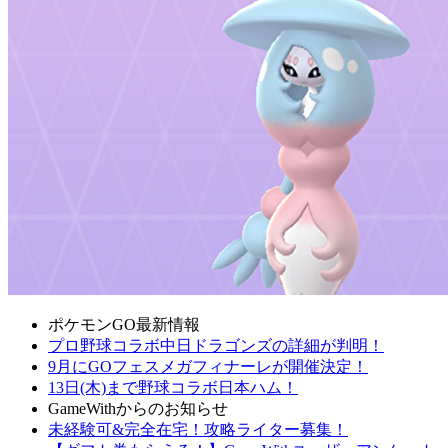
ポケモンGO最新情報
プロ野球コラボ中日ドラゴンズの詳細が判明！
9月にGOフェスメガフィナーレが開催決定！
13日(木)まで野球コラボ日本ハム！
GameWithからのお知らせ
未経験可&完全在宅！攻略ライター募集！