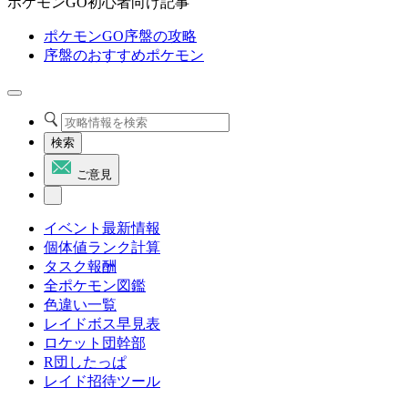
ポケモンGO初心者向け記事
ポケモンGO序盤の攻略
序盤のおすすめポケモン
検索
ご意見
イベント最新情報
個体値ランク計算
タスク報酬
全ポケモン図鑑
色違い一覧
レイドボス早見表
ロケット団幹部
R団したっぱ
レイド招待ツール