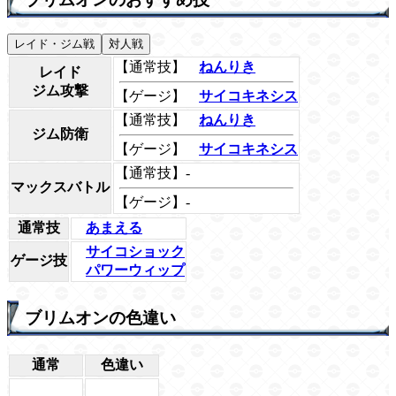
レイド・ジム戦
対人戦
【通常技】
ねんりき
レイド
ジム攻撃
【ゲージ】
サイコキネシス
【通常技】
ねんりき
ジム防衛
【ゲージ】
サイコキネシス
【通常技】-
マックスバトル
【ゲージ】-
通常技
あまえる
サイコショック
ゲージ技
パワーウィップ
ブリムオンの色違い
通常
色違い