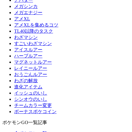
アバター
メガシンカ
メガエナジー
アメXL
アメXLを集めるコツ
TL40以降のタスク
わざマシン
すごいわざマシン
アイスルアー
ハーブルアー
マグネットルアー
レイニールアー
おうごんルアー
わざの解放
進化アイテム
イッシュのいし
シンオウのいし
チームカラー変更
ボーナスポケコイン
ポケモンGO一覧記事