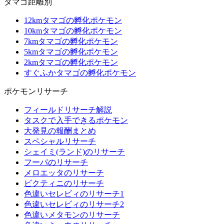
タマゴ距離別
12kmタマゴの孵化ポケモン
10kmタマゴの孵化ポケモン
7kmタマゴの孵化ポケモン
5kmタマゴの孵化ポケモン
2kmタマゴの孵化ポケモン
すぐふかタマゴの孵化ポケモン
ポケモンリサーチ
フィールドリサーチ解説
タスクで入手できるポケモン
大発見の報酬まとめ
スペシャルリサーチ
シェイミ(ランド)のリサーチ
フーパのリサーチ
メロエッタのリサーチ
ビクティニのリサーチ
色違いセレビィのリサーチ1
色違いセレビィのリサーチ2
色違いメタモンのリサーチ