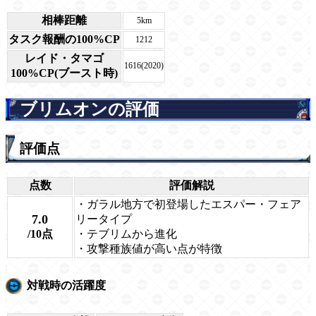
相棒距離
5km
タスク報酬の100%CP
1212
レイド・タマゴ
1616(2020)
100%CP(ブースト時)
ブリムオンの評価
評価点
点数
評価解説
・ガラル地方で初登場したエスパー・フェア
7.0
リータイプ
/10点
・テブリムから進化
・攻撃種族値が高い点が特徴
対戦時の活躍度