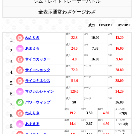
ジム・レイド
トレーナーバトル
全表示
通常わざ
ゲージわざ
威力
EPS/EPT
DPS/DPT
ねんりき
22.8
10.00
15.20
あまえる
24.0
7.33
16.00
サイコカッター
4.8
16.00
9.60
サイコショック
72.0
28.80
サイコキネシス
114.0
38.00
マジカルシャイン
120.0
34.29
パワーウィップ
90
36.00
ねんりき
19.2
3.50
4.80
4(2秒)
あまえる
14.4
2.67
4.80
3(1.5秒)