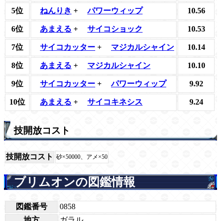
5位
ねんりき
+
パワーウィップ
10.56
6位
あまえる
+
サイコショック
10.53
7位
サイコカッター
+
マジカルシャイン
10.14
8位
あまえる
+
マジカルシャイン
10.10
9位
サイコカッター
+
パワーウィップ
9.92
10位
あまえる
+
サイコキネシス
9.24
技開放コスト
技開放コスト
砂×50000、アメ×50
ブリムオンの図鑑情報
図鑑番号
0858
地方
ガラル