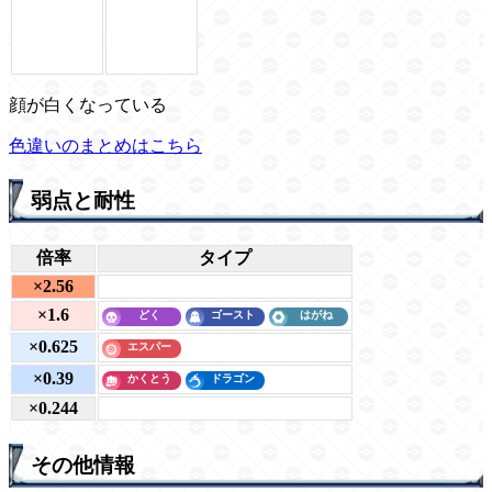
顔が白くなっている
色違いのまとめはこちら
弱点と耐性
倍率
タイプ
×2.56
×1.6
×0.625
×0.39
×0.244
その他情報