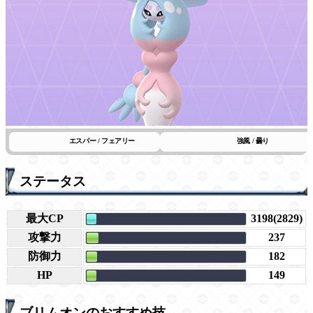
エスパー / フェアリー
強風 / 曇り
ステータス
最大CP
3198(2829)
攻撃力
237
防御力
182
HP
149
ブリムオンのおすすめ技