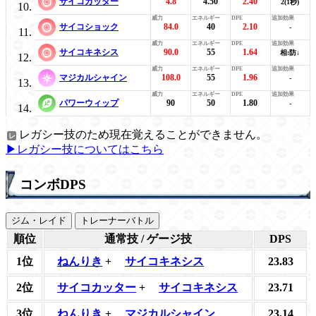
サイコカッター
4.8
4.50
2.40
2(1秒)
サイコショック
84.0
40
2.10
-
サイコキネシス
90.0
55
1.64
相:防↓
マジカルシャイン
108.0
55
1.96
-
パワーウィップ
90
50
1.80
-
レガシー技のため現在覚えることができません。
▶レガシー技についてはこちら
コンボDPS
ジム・レイド
トレーナーバトル
順位
通常技 / ゲージ技
DPS
1位
ねんりき
+
サイコキネシス
23.83
2位
サイコカッター
+
サイコキネシス
23.71
3位
ねんりき
+
マジカルシャイン
23.14