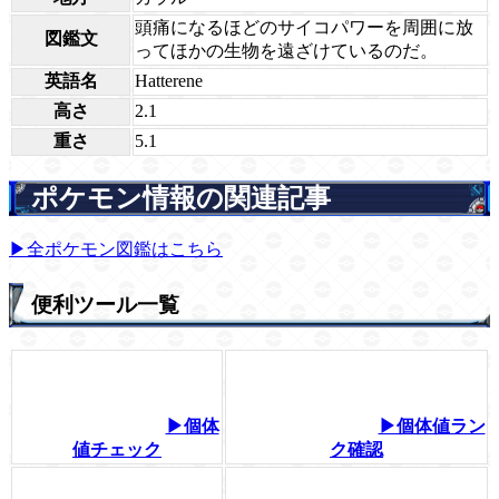
頭痛になるほどのサイコパワーを周囲に放
図鑑文
ってほかの生物を遠ざけているのだ。
英語名
Hatterene
高さ
2.1
重さ
5.1
ポケモン情報の関連記事
▶全ポケモン図鑑はこちら
便利ツール一覧
▶個体
▶個体値ラン
値チェック
ク確認