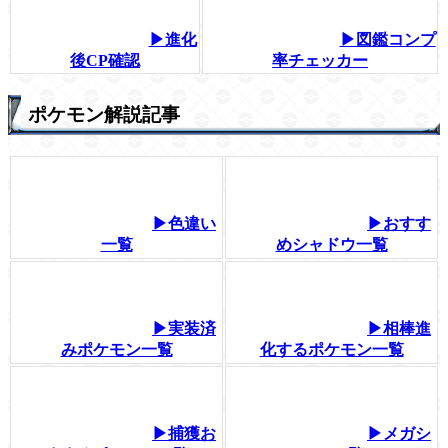
▶進化
▶図鑑コンプ
後CP確認
率チェッカー
ポケモン解説記事
▶色違い
▶おすす
一覧
めシャドウ一覧
▶実装済
▶相棒進
みポケモン一覧
化するポケモン一覧
▶捕獲お
▶メガシ