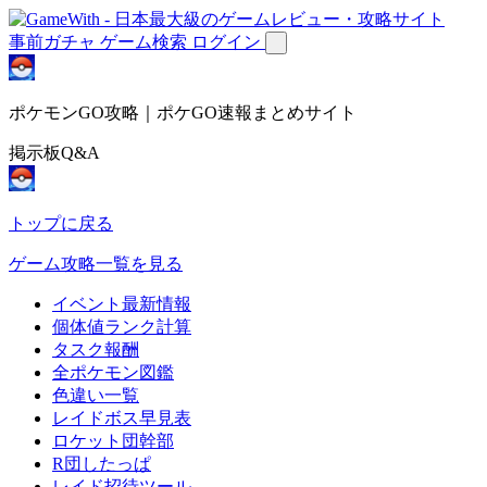
事前ガチャ
ゲーム検索
ログイン
ポケモンGO攻略｜ポケGO速報まとめサイト
掲示板Q&A
トップに戻る
ゲーム攻略一覧を見る
イベント最新情報
個体値ランク計算
タスク報酬
全ポケモン図鑑
色違い一覧
レイドボス早見表
ロケット団幹部
R団したっぱ
レイド招待ツール