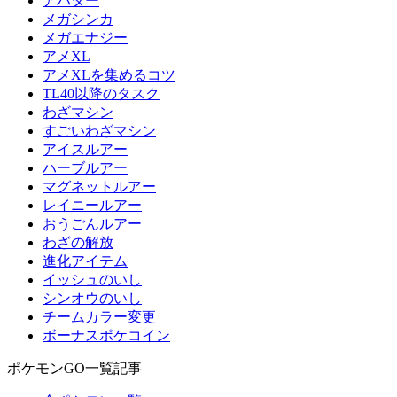
アバター
メガシンカ
メガエナジー
アメXL
アメXLを集めるコツ
TL40以降のタスク
わざマシン
すごいわざマシン
アイスルアー
ハーブルアー
マグネットルアー
レイニールアー
おうごんルアー
わざの解放
進化アイテム
イッシュのいし
シンオウのいし
チームカラー変更
ボーナスポケコイン
ポケモンGO一覧記事