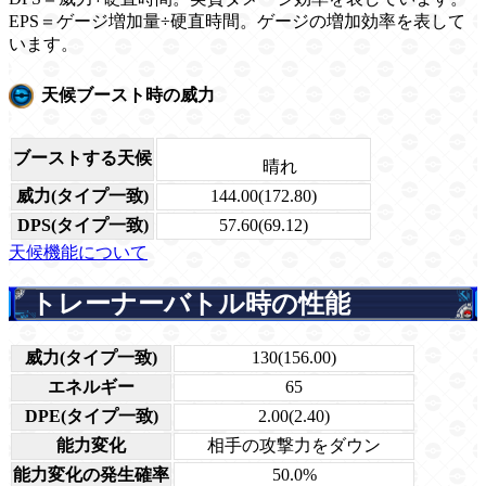
EPS＝ゲージ増加量÷硬直時間。ゲージの増加効率を表して
います。
天候ブースト時の威力
ブーストする天候
晴れ
威力(タイプ一致)
144.00(172.80)
DPS(タイプ一致)
57.60(69.12)
天候機能について
トレーナーバトル時の性能
威力(タイプ一致)
130(156.00)
エネルギー
65
DPE(タイプ一致)
2.00(2.40)
能力変化
相手の攻撃力をダウン
能力変化の発生確率
50.0%