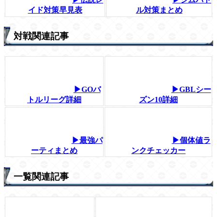
イド対策早見表
ル対策まとめ
対戦関連記事
▶GOバ
▶GBLシー
トルリーグ詳細
ズン10詳細
▶最強パ
▶個体値ラ
ーティまとめ
ンクチェッカー
一覧関連記事