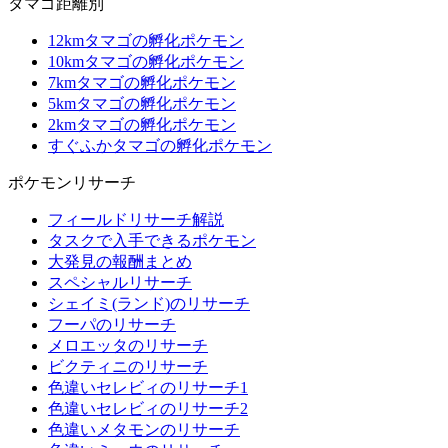
タマゴ距離別
12kmタマゴの孵化ポケモン
10kmタマゴの孵化ポケモン
7kmタマゴの孵化ポケモン
5kmタマゴの孵化ポケモン
2kmタマゴの孵化ポケモン
すぐふかタマゴの孵化ポケモン
ポケモンリサーチ
フィールドリサーチ解説
タスクで入手できるポケモン
大発見の報酬まとめ
スペシャルリサーチ
シェイミ(ランド)のリサーチ
フーパのリサーチ
メロエッタのリサーチ
ビクティニのリサーチ
色違いセレビィのリサーチ1
色違いセレビィのリサーチ2
色違いメタモンのリサーチ