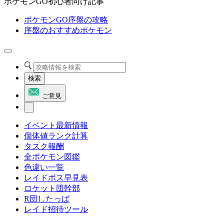
ポケモンGO初心者向け記事
ポケモンGO序盤の攻略
序盤のおすすめポケモン
検索
ご意見
イベント最新情報
個体値ランク計算
タスク報酬
全ポケモン図鑑
色違い一覧
レイドボス早見表
ロケット団幹部
R団したっぱ
レイド招待ツール