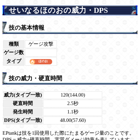
せいなるほのおの威力・DPS
技の基本情報
種類
ゲージ攻撃
ゲージ数
タイプ
技の威力・硬直時間
威力(タイプ一致)
120(144.00)
硬直時間
2.5秒
発生時間
1.1秒
DPS(タイプ一致)
48.00(57.60)
EPtankは技を1回使用した際にたまるゲージ量のことです。
DPS＝威力÷硬直時間。実質ダメージ効率を表しています。