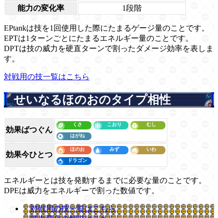
能力の変化率
1段階
EPtankは技を1回使用した際にたまるゲージ量のことです。
EPTは1ターンごとにたまるエネルギー量のことです。
DPTは技の威力を硬直ターンで割ったダメージ効率を表しま
す。
対戦用の技一覧はこちら
せいなるほのおのタイプ相性
効果ばつぐん
効果今ひとつ
エネルギーとは技を発動するまでに必要な量のことです。
DPEは威力をエネルギーで割った数値です。
対戦用の技一覧はこちら