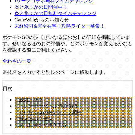
Jリーグコラボ無料タイムチャレンジ
炎と氷ふかの日開催中！
炎と氷ふかの日無料タイムチャレンジ
GameWithからのお知らせ
未経験可&完全在宅！攻略ライター募集！
ポケモンGOの技【せいなるほのお】の詳細を掲載していま
す。せいなるほのおの評価や、どのポケモンが覚えるかなど
を確認する際にご利用ください。
全わざの一覧
※技名を入力すると別技のページに移動します。
目次
威力・DPS
トレーナーバトル時の性能
せいなるほのおのタイプ相性
覚えるポケモン
過去に覚えたポケモン