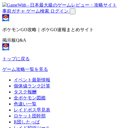
事前ガチャ
ゲーム検索
ログイン
ポケモンGO攻略｜ポケGO速報まとめサイト
掲示板Q&A
トップに戻る
ゲーム攻略一覧を見る
イベント最新情報
個体値ランク計算
タスク報酬
全ポケモン図鑑
色違い一覧
レイドボス早見表
ロケット団幹部
R団したっぱ
レイド招待ツール