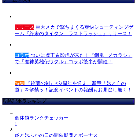
リリース
巨大メカで撃ちまくる爽快シューティングゲ
ーム『終末のタイタン：ラストラッシュ』リリース！
コラボ
ついに虎王＆影虎が来た！『鋼嵐 - メカラシ』
で「魔神英雄伝ワタル」コラボ後半が開催！
特集
『鈴蘭の剣』が2周年を迎え、新章「氷と血の
道」を解禁ッ！記念イベントの報酬もお見逃し無く！
攻略記事ランキング
個体値ランクチェッカー
1
炎と氷ふかの日の開催期間とボーナス