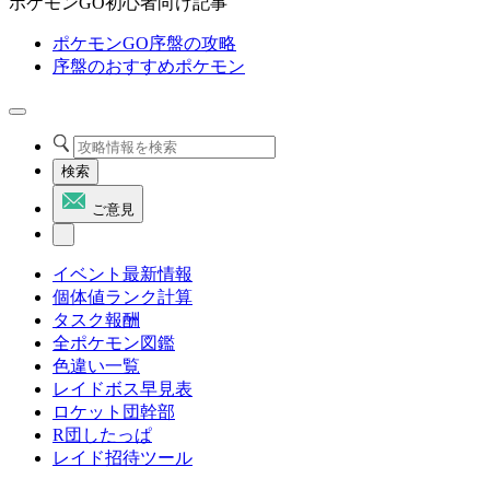
ポケモンGO初心者向け記事
ポケモンGO序盤の攻略
序盤のおすすめポケモン
検索
ご意見
イベント最新情報
個体値ランク計算
タスク報酬
全ポケモン図鑑
色違い一覧
レイドボス早見表
ロケット団幹部
R団したっぱ
レイド招待ツール