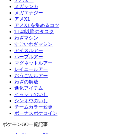
アバター
メガシンカ
メガエナジー
アメXL
アメXLを集めるコツ
TL40以降のタスク
わざマシン
すごいわざマシン
アイスルアー
ハーブルアー
マグネットルアー
レイニールアー
おうごんルアー
わざの解放
進化アイテム
イッシュのいし
シンオウのいし
チームカラー変更
ボーナスポケコイン
ポケモンGO一覧記事