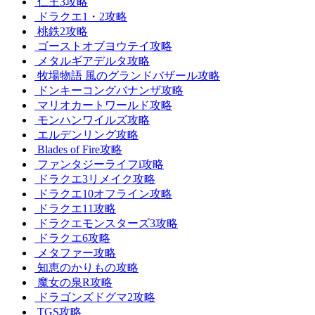
仁王3攻略
ドラクエ1・2攻略
桃鉄2攻略
ゴーストオブヨウテイ攻略
メタルギアデルタ攻略
牧場物語 風のグランドバザール攻略
ドンキーコングバナンザ攻略
マリオカートワールド攻略
モンハンワイルズ攻略
エルデンリング攻略
Blades of Fire攻略
ファンタジーライフi攻略
ドラクエ3リメイク攻略
ドラクエ10オフライン攻略
ドラクエ11攻略
ドラクエモンスターズ3攻略
ドラクエ6攻略
メタファー攻略
知恵のかりもの攻略
魔女の泉R攻略
ドラゴンズドグマ2攻略
TGS攻略