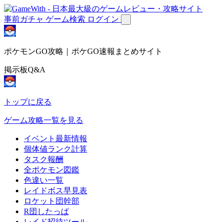
事前ガチャ
ゲーム検索
ログイン
ポケモンGO攻略｜ポケGO速報まとめサイト
掲示板Q&A
トップに戻る
ゲーム攻略一覧を見る
イベント最新情報
個体値ランク計算
タスク報酬
全ポケモン図鑑
色違い一覧
レイドボス早見表
ロケット団幹部
R団したっぱ
レイド招待ツール