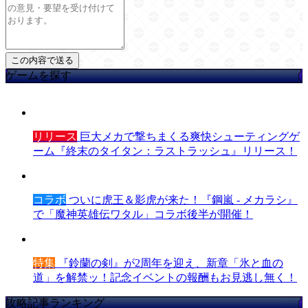
ゲームを探す
リリース
巨大メカで撃ちまくる爽快シューティングゲ
ーム『終末のタイタン：ラストラッシュ』リリース！
コラボ
ついに虎王＆影虎が来た！『鋼嵐 - メカラシ』
で「魔神英雄伝ワタル」コラボ後半が開催！
特集
『鈴蘭の剣』が2周年を迎え、新章「氷と血の
道」を解禁ッ！記念イベントの報酬もお見逃し無く！
攻略記事ランキング