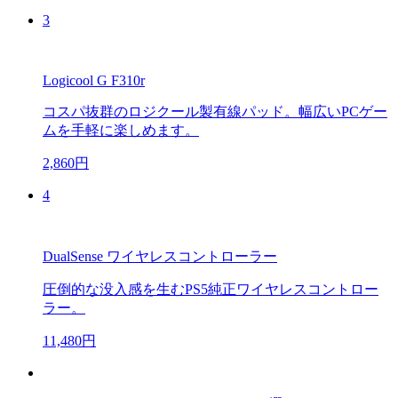
3
Logicool G F310r
コスパ抜群のロジクール製有線パッド。幅広いPCゲー
ムを手軽に楽しめます。
2,860円
4
DualSense ワイヤレスコントローラー
圧倒的な没入感を生むPS5純正ワイヤレスコントロー
ラー。
11,480円