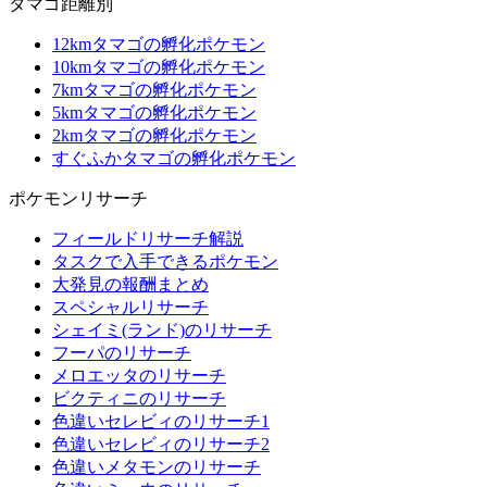
タマゴ距離別
12kmタマゴの孵化ポケモン
10kmタマゴの孵化ポケモン
7kmタマゴの孵化ポケモン
5kmタマゴの孵化ポケモン
2kmタマゴの孵化ポケモン
すぐふかタマゴの孵化ポケモン
ポケモンリサーチ
フィールドリサーチ解説
タスクで入手できるポケモン
大発見の報酬まとめ
スペシャルリサーチ
シェイミ(ランド)のリサーチ
フーパのリサーチ
メロエッタのリサーチ
ビクティニのリサーチ
色違いセレビィのリサーチ1
色違いセレビィのリサーチ2
色違いメタモンのリサーチ