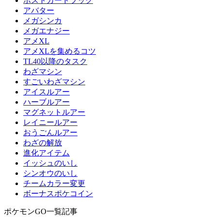
ポストカードブック
アバター
メガシンカ
メガエナジー
アメXL
アメXLを集めるコツ
TL40以降のタスク
わざマシン
すごいわざマシン
アイスルアー
ハーブルアー
マグネットルアー
レイニールアー
おうごんルアー
わざの解放
進化アイテム
イッシュのいし
シンオウのいし
チームカラー変更
ボーナスポケコイン
ポケモンGO一覧記事