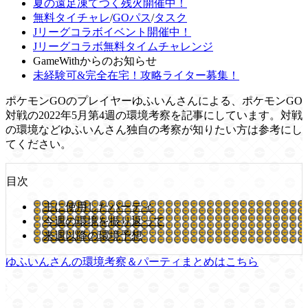
夏の遠足凍てつく残火開催中！
無料タイチャレ
/
GOパス
/
タスク
Jリーグコラボイベント開催中！
Jリーグコラボ無料タイムチャレンジ
GameWithからのお知らせ
未経験可&完全在宅！攻略ライター募集！
ポケモンGOのプレイヤーゆふいんさんによる、ポケモンGO
対戦の2022年5月第4週の環境考察を記事にしています。対戦
の環境などゆふいんさん独自の考察が知りたい方は参考にし
てください。
目次
主に使用したパーティ
今週の環境を振り返って
来週以降の環境予想
ゆふいんさんの環境考察＆パーティまとめはこちら