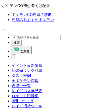
ポケモンGO初心者向け記事
ポケモンGO序盤の攻略
序盤のおすすめポケモン
検索
ご意見
イベント最新情報
個体値ランク計算
タスク報酬
全ポケモン図鑑
色違い一覧
レイドボス早見表
ロケット団幹部
R団したっぱ
レイド招待ツール