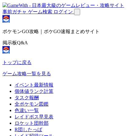
事前ガチャ
ゲーム検索
ログイン
ポケモンGO攻略｜ポケGO速報まとめサイト
掲示板Q&A
トップに戻る
ゲーム攻略一覧を見る
イベント最新情報
個体値ランク計算
タスク報酬
全ポケモン図鑑
色違い一覧
レイドボス早見表
ロケット団幹部
R団したっぱ
レイド招待ツール