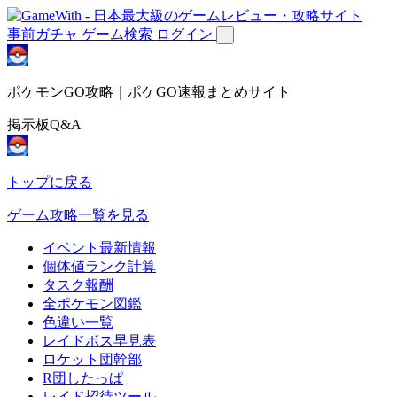
事前ガチャ
ゲーム検索
ログイン
ポケモンGO攻略｜ポケGO速報まとめサイト
掲示板Q&A
トップに戻る
ゲーム攻略一覧を見る
イベント最新情報
個体値ランク計算
タスク報酬
全ポケモン図鑑
色違い一覧
レイドボス早見表
ロケット団幹部
R団したっぱ
レイド招待ツール