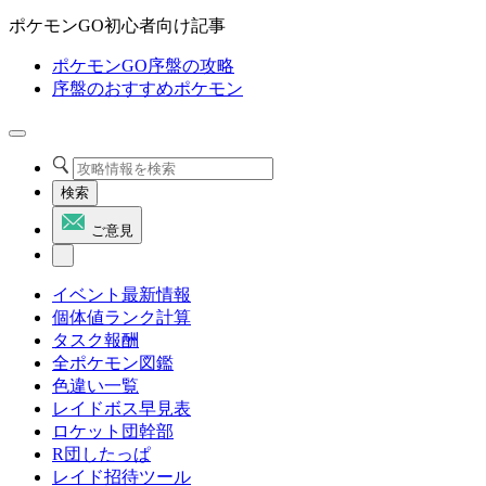
ポケモンGO初心者向け記事
ポケモンGO序盤の攻略
序盤のおすすめポケモン
検索
ご意見
イベント最新情報
個体値ランク計算
タスク報酬
全ポケモン図鑑
色違い一覧
レイドボス早見表
ロケット団幹部
R団したっぱ
レイド招待ツール