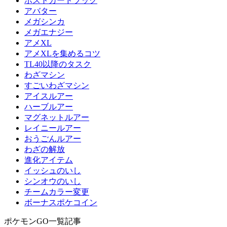
ポストカードブック
アバター
メガシンカ
メガエナジー
アメXL
アメXLを集めるコツ
TL40以降のタスク
わざマシン
すごいわざマシン
アイスルアー
ハーブルアー
マグネットルアー
レイニールアー
おうごんルアー
わざの解放
進化アイテム
イッシュのいし
シンオウのいし
チームカラー変更
ボーナスポケコイン
ポケモンGO一覧記事