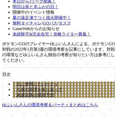
本日からJリーグ開幕！
明日は炎と氷ふかの日！
開催中のイベント情報
夏の遠足凍てつく残火開催中！
無料タイチャレ
/
GOパス
/
タスク
GameWithからのお知らせ
未経験可&完全在宅！攻略ライター募集！
ポケモンGOのプレイヤーゆふいんさんによる、ポケモンGO
対戦の2022年1月第3週の環境考察を記事にしています。対戦
の環境などゆふいんさん独自の考察が知りたい方は参考にし
てください。
目次
主に使用したパーティ
今週の環境を振り返って
来週以降の環境予想
ゆふいんさんの環境考察＆パーティまとめはこちら