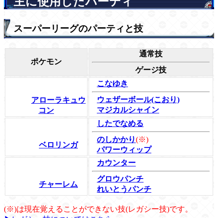
主に使用したパーティ
スーパーリーグのパーティと技
通常技
ポケモン
ゲージ技
こなゆき
ウェザーボール(こおり)
アローラキュウ
マジカルシャイン
コン
したでなめる
のしかかり
(※)
ベロリンガ
パワーウィップ
カウンター
グロウパンチ
チャーレム
れいとうパンチ
(※)は現在覚えることができない技(レガシー技)です。