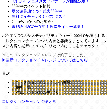
9月にGOフェスメガフィナーレが開催決定！
開催中のイベント情報
夏の遠足凍てつく残火開催中！
無料タイチャレ
/
GOパス
/
タスク
GameWithからのお知らせ
未経験可&完全在宅！攻略ライター募集！
ポケモンGOのサステナビリティウィーク2024で配布される
コレクションチャレンジの内容と報酬をまとめています。タ
スク内容や期限について知りたい方はここをチェック！
※このコレクションチャレンジは終了しました。
▶︎最新コレクションチャレンジについてはこちら
目次
コレクションチャレンジの期間
報酬一覧
対象ポケモンの入手方法
コレクションチャレンジまとめ