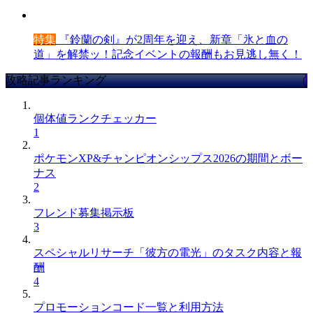
特集
『鈴蘭の剣』が2周年を迎え、新章「氷と血の
道」を解禁ッ！記念イベントの報酬もお見逃し無く！
攻略記事ランキング
個体値ランクチェッカー
1
ポケモンXP&チャンピオンシップス2026の期間とボー
ナス
2
フレンド募集掲示板
3
スペシャルリサーチ「彼方の電光」のタスク内容と報
酬
4
プロモーションコード一覧と利用方法