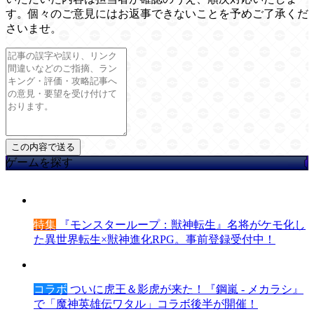
す。個々のご意見にはお返事できないことを予めご了承くだ
さいませ。
ゲームを探す
特集
『モンスターループ：獣神転生』名将がケモ化し
た異世界転生×獣神進化RPG。事前登録受付中！
コラボ
ついに虎王＆影虎が来た！『鋼嵐 - メカラシ』
で「魔神英雄伝ワタル」コラボ後半が開催！