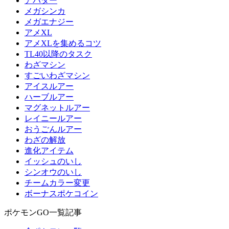
アバター
メガシンカ
メガエナジー
アメXL
アメXLを集めるコツ
TL40以降のタスク
わざマシン
すごいわざマシン
アイスルアー
ハーブルアー
マグネットルアー
レイニールアー
おうごんルアー
わざの解放
進化アイテム
イッシュのいし
シンオウのいし
チームカラー変更
ボーナスポケコイン
ポケモンGO一覧記事