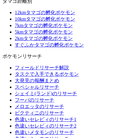
タマゴ距離別
12kmタマゴの孵化ポケモン
10kmタマゴの孵化ポケモン
7kmタマゴの孵化ポケモン
5kmタマゴの孵化ポケモン
2kmタマゴの孵化ポケモン
すぐふかタマゴの孵化ポケモン
ポケモンリサーチ
フィールドリサーチ解説
タスクで入手できるポケモン
大発見の報酬まとめ
スペシャルリサーチ
シェイミ(ランド)のリサーチ
フーパのリサーチ
メロエッタのリサーチ
ビクティニのリサーチ
色違いセレビィのリサーチ1
色違いセレビィのリサーチ2
色違いメタモンのリサーチ