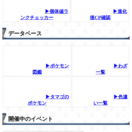
▶個体値ラ
▶進化
ンクチェッカー
後CP確認
データベース
▶ポケモン
▶わざ
図鑑
一覧
▶タマゴの
▶色違
ポケモン
い一覧
開催中のイベント