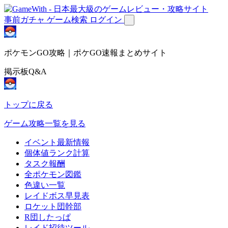
事前ガチャ
ゲーム検索
ログイン
ポケモンGO攻略｜ポケGO速報まとめサイト
掲示板Q&A
トップに戻る
ゲーム攻略一覧を見る
イベント最新情報
個体値ランク計算
タスク報酬
全ポケモン図鑑
色違い一覧
レイドボス早見表
ロケット団幹部
R団したっぱ
レイド招待ツール