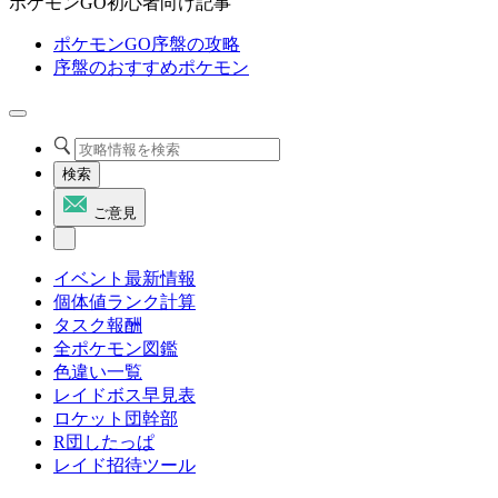
ポケモンGO初心者向け記事
ポケモンGO序盤の攻略
序盤のおすすめポケモン
検索
ご意見
イベント最新情報
個体値ランク計算
タスク報酬
全ポケモン図鑑
色違い一覧
レイドボス早見表
ロケット団幹部
R団したっぱ
レイド招待ツール