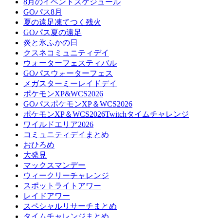
8月のイベントスケジュール
GOパス8月
夏の遠足凍てつく残火
GOパス夏の遠足
炎と氷ふかの日
クスネコミュニティデイ
ウォーターフェスティバル
GOパスウォーターフェス
メガスターミーレイドデイ
ポケモンXP&WCS2026
GOパスポケモンXP＆WCS2026
ポケモンXP＆WCS2026Twitchタイムチャレンジ
ワイルドエリア2026
コミュニティデイまとめ
おひろめ
大発見
マックスマンデー
ウィークリーチャレンジ
スポットライトアワー
レイドアワー
スペシャルリサーチまとめ
タイムチャレンジまとめ