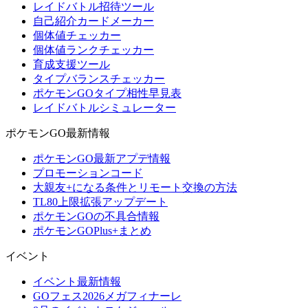
レイドバトル招待ツール
自己紹介カードメーカー
個体値チェッカー
個体値ランクチェッカー
育成支援ツール
タイプバランスチェッカー
ポケモンGOタイプ相性早見表
レイドバトルシミュレーター
ポケモンGO最新情報
ポケモンGO最新アプデ情報
プロモーションコード
大親友+になる条件とリモート交換の方法
TL80上限拡張アップデート
ポケモンGOの不具合情報
ポケモンGOPlus+まとめ
イベント
イベント最新情報
GOフェス2026メガフィナーレ