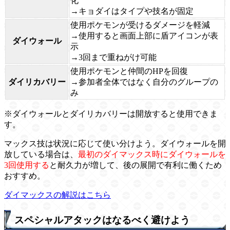
化
→キョダイはタイプや技名が固定
使用ポケモンが受けるダメージを軽減
→使用すると画面上部に盾アイコンが表
ダイウォール
示
→3回まで重ねがけ可能
使用ポケモンと仲間のHPを回復
ダイリカバリー
→参加者全体ではなく自分のグループの
み
※ダイウォールとダイリカバリーは開放すると使用できま
す。
マックス技は状況に応じて使い分けよう。ダイウォールを開
放している場合は、
最初のダイマックス時にダイウォールを
3回使用する
と耐久力が増して、後の展開で有利に働くため
おすすめ。
ダイマックスの解説はこちら
スペシャルアタックはなるべく避けよう