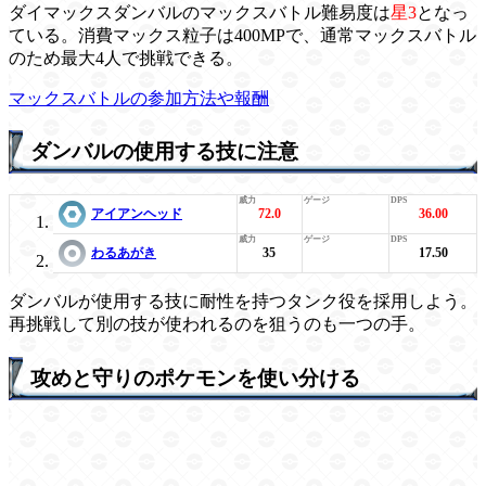
ダイマックスダンバルのマックスバトル難易度は
星3
となっ
ている。消費マックス粒子は400MPで、通常マックスバトル
のため最大4人で挑戦できる。
マックスバトルの参加方法や報酬
ダンバルの使用する技に注意
アイアンヘッド
72.0
36.00
わるあがき
35
17.50
ダンバルが使用する技に耐性を持つタンク役を採用しよう。
再挑戦して別の技が使われるのを狙うのも一つの手。
攻めと守りのポケモンを使い分ける