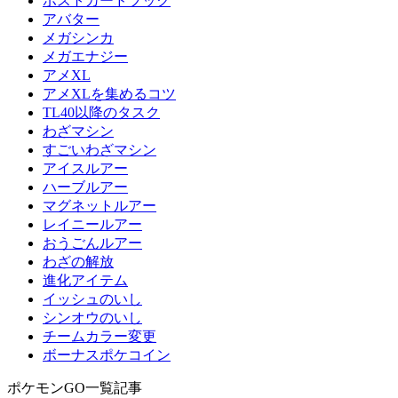
ポストカードブック
アバター
メガシンカ
メガエナジー
アメXL
アメXLを集めるコツ
TL40以降のタスク
わざマシン
すごいわざマシン
アイスルアー
ハーブルアー
マグネットルアー
レイニールアー
おうごんルアー
わざの解放
進化アイテム
イッシュのいし
シンオウのいし
チームカラー変更
ボーナスポケコイン
ポケモンGO一覧記事