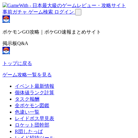
事前ガチャ
ゲーム検索
ログイン
ポケモンGO攻略｜ポケGO速報まとめサイト
掲示板Q&A
トップに戻る
ゲーム攻略一覧を見る
イベント最新情報
個体値ランク計算
タスク報酬
全ポケモン図鑑
色違い一覧
レイドボス早見表
ロケット団幹部
R団したっぱ
レイド招待ツール