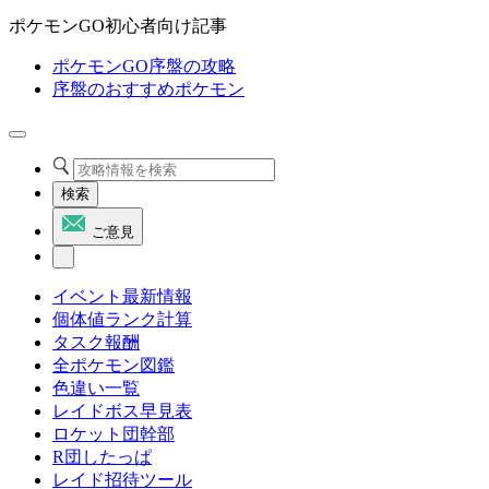
ポケモンGO初心者向け記事
ポケモンGO序盤の攻略
序盤のおすすめポケモン
検索
ご意見
イベント最新情報
個体値ランク計算
タスク報酬
全ポケモン図鑑
色違い一覧
レイドボス早見表
ロケット団幹部
R団したっぱ
レイド招待ツール