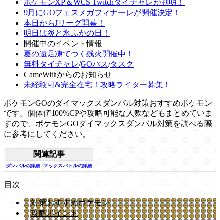
ポケモンXP＆WCS Twitchタイチャレが判明！
9月にGOフェスメガフィナーレが開催決定！
本日からJリーグ開幕！
明日は炎と氷ふかの日！
開催中のイベント情報
夏の遠足凍てつく残火開催中！
無料タイチャレ
/
GOパス
/
タスク
GameWithからのお知らせ
未経験可&完全在宅！攻略ライター募集！
ポケモンGOのダイマックスダンバル対策おすすめポケモン
です。個体値100%CPや攻略可能な人数などもまとめていま
すので、ポケモンGOダイマックスダンバル対策を調べる際
に参考にしてください。
関連記事
ダンバルの詳細
マックスバトルの詳細
目次
対策おすすめポケモン
攻略ポイント