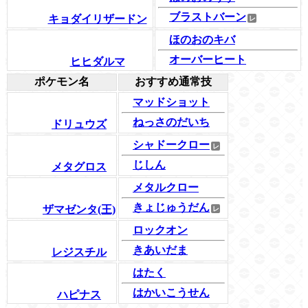
ブラストバーン
キョダイリザードン
ほのおのキバ
オーバーヒート
ヒヒダルマ
ポケモン名
おすすめ通常技
マッドショット
ねっさのだいち
ドリュウズ
シャドークロー
じしん
メタグロス
メタルクロー
きょじゅうだん
ザマゼンタ(王)
ロックオン
きあいだま
レジスチル
はたく
はかいこうせん
ハピナス