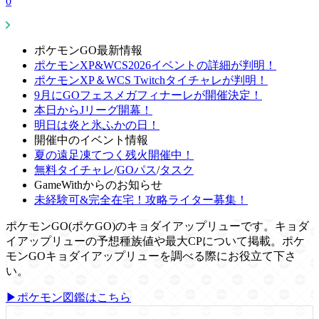
0
ポケモンGO最新情報
ポケモンXP&WCS2026イベントの詳細が判明！
ポケモンXP＆WCS Twitchタイチャレが判明！
9月にGOフェスメガフィナーレが開催決定！
本日からJリーグ開幕！
明日は炎と氷ふかの日！
開催中のイベント情報
夏の遠足凍てつく残火開催中！
無料タイチャレ
/
GOパス
/
タスク
GameWithからのお知らせ
未経験可&完全在宅！攻略ライター募集！
ポケモンGO(ポケGO)のキョダイアップリューです。キョダ
イアップリューの予想種族値や最大CPについて掲載。ポケ
モンGOキョダイアップリューを調べる際にお役立て下さ
い。
▶ポケモン図鑑はこちら