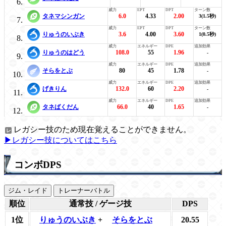
タネマシンガン
6.0
4.33
2.00
3(1.5秒)
りゅうのいぶき
3.6
4.00
3.60
1(0.5秒)
りゅうのはどう
108.0
55
1.96
-
そらをとぶ
80
45
1.78
-
げきりん
132.0
60
2.20
-
タネばくだん
66.0
40
1.65
-
レガシー技のため現在覚えることができません。
▶レガシー技についてはこちら
コンボDPS
ジム・レイド
トレーナーバトル
順位
通常技 / ゲージ技
DPS
1位
りゅうのいぶき
+
そらをとぶ
20.55