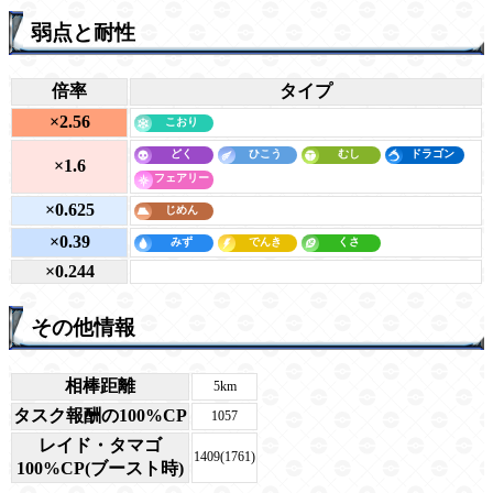
弱点と耐性
倍率
タイプ
×2.56
×1.6
×0.625
×0.39
×0.244
その他情報
相棒距離
5km
タスク報酬の100%CP
1057
レイド・タマゴ
1409(1761)
100%CP(ブースト時)