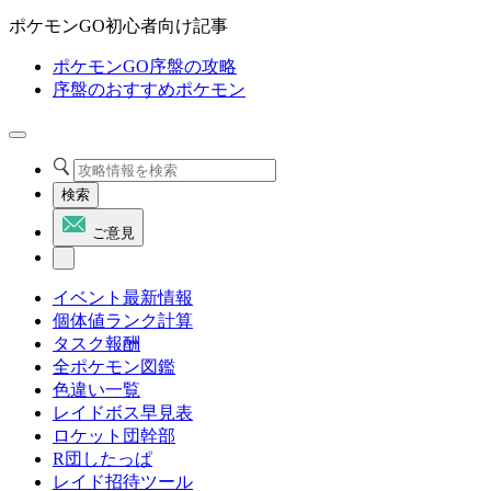
ポケモンGO初心者向け記事
ポケモンGO序盤の攻略
序盤のおすすめポケモン
検索
ご意見
イベント最新情報
個体値ランク計算
タスク報酬
全ポケモン図鑑
色違い一覧
レイドボス早見表
ロケット団幹部
R団したっぱ
レイド招待ツール