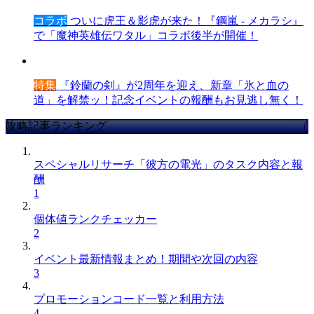
コラボ
ついに虎王＆影虎が来た！『鋼嵐 - メカラシ』
で「魔神英雄伝ワタル」コラボ後半が開催！
特集
『鈴蘭の剣』が2周年を迎え、新章「氷と血の
道」を解禁ッ！記念イベントの報酬もお見逃し無く！
攻略記事ランキング
スペシャルリサーチ「彼方の電光」のタスク内容と報
酬
1
個体値ランクチェッカー
2
イベント最新情報まとめ！期間や次回の内容
3
プロモーションコード一覧と利用方法
4