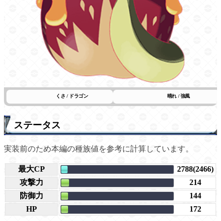
くさ / ドラゴン
晴れ / 強風
ステータス
実装前のため本編の種族値を参考に計算しています。
最大CP
2788(2466)
攻撃力
214
防御力
144
HP
172