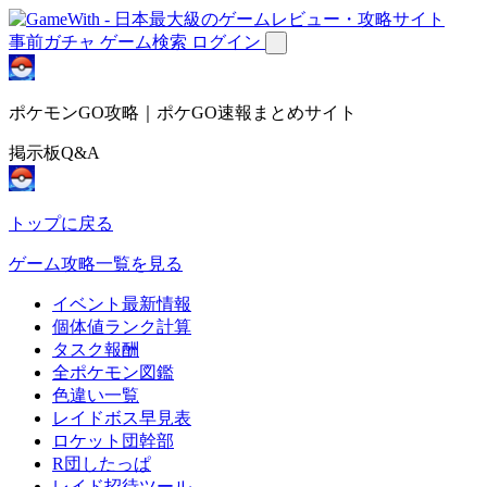
事前ガチャ
ゲーム検索
ログイン
ポケモンGO攻略｜ポケGO速報まとめサイト
掲示板Q&A
トップに戻る
ゲーム攻略一覧を見る
イベント最新情報
個体値ランク計算
タスク報酬
全ポケモン図鑑
色違い一覧
レイドボス早見表
ロケット団幹部
R団したっぱ
レイド招待ツール