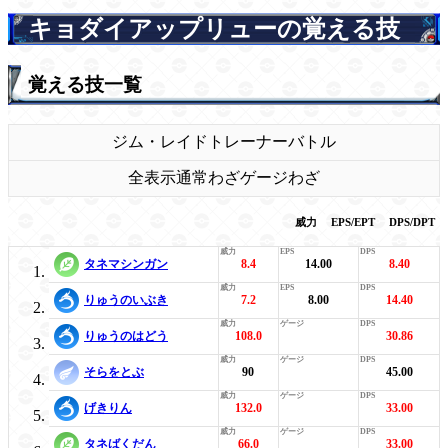
キョダイアップリューの覚える技
覚える技一覧
ジム・レイド
トレーナーバトル
全表示
通常わざ
ゲージわざ
威力
EPS/EPT
DPS/DPT
タネマシンガン
8.4
14.00
8.40
りゅうのいぶき
7.2
8.00
14.40
りゅうのはどう
108.0
30.86
そらをとぶ
90
45.00
げきりん
132.0
33.00
タネばくだん
66.0
33.00