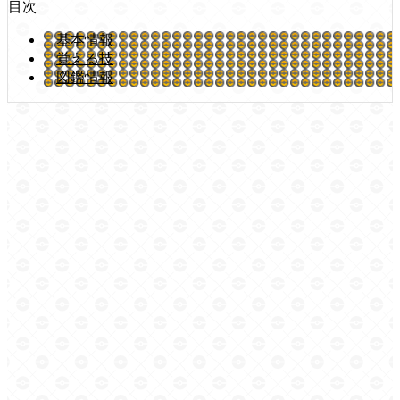
目次
基本情報
覚える技
図鑑情報