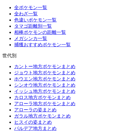
全ポケモン一覧
全わざ一覧
色違いポケモン一覧
タマゴ距離別一覧
相棒ポケモンの距離一覧
メガシンカ一覧
捕獲おすすめポケモン一覧
世代別
カントー地方ポケモンまとめ
ジョウト地方ポケモンまとめ
ホウエン地方ポケモンまとめ
シンオウ地方ポケモンまとめ
イッシュ地方ポケモンまとめ
カロス地方ポケモンまとめ
アローラ地方ポケモンまとめ
アローラの姿まとめ
ガラル地方ポケモンまとめ
ヒスイの姿まとめ
パルデア地方まとめ