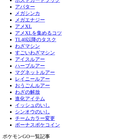
ポストカードブック
アバター
メガシンカ
メガエナジー
アメXL
アメXLを集めるコツ
TL40以降のタスク
わざマシン
すごいわざマシン
アイスルアー
ハーブルアー
マグネットルアー
レイニールアー
おうごんルアー
わざの解放
進化アイテム
イッシュのいし
シンオウのいし
チームカラー変更
ボーナスポケコイン
ポケモンGO一覧記事