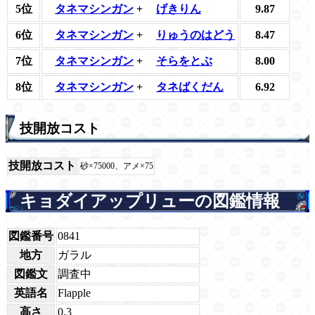
5位
タネマシンガン
+
げきりん
9.87
6位
タネマシンガン
+
りゅうのはどう
8.47
7位
タネマシンガン
+
そらをとぶ
8.00
8位
タネマシンガン
+
タネばくだん
6.92
技開放コスト
技開放コスト
砂×75000、アメ×75
キョダイアップリューの図鑑情報
図鑑番号
0841
地方
ガラル
図鑑文
調査中
英語名
Flapple
高さ
0.3