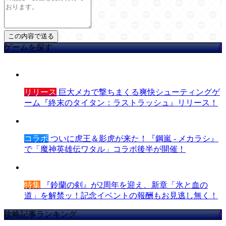
ゲームを探す
リリース
巨大メカで撃ちまくる爽快シューティングゲ
ーム『終末のタイタン：ラストラッシュ』リリース！
コラボ
ついに虎王＆影虎が来た！『鋼嵐 - メカラシ』
で「魔神英雄伝ワタル」コラボ後半が開催！
特集
『鈴蘭の剣』が2周年を迎え、新章「氷と血の
道」を解禁ッ！記念イベントの報酬もお見逃し無く！
攻略記事ランキング