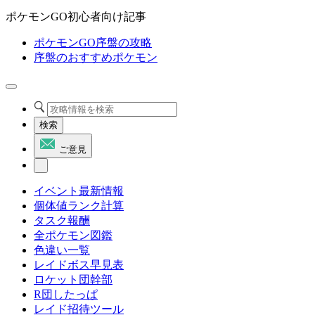
ポケモンGO初心者向け記事
ポケモンGO序盤の攻略
序盤のおすすめポケモン
検索
ご意見
イベント最新情報
個体値ランク計算
タスク報酬
全ポケモン図鑑
色違い一覧
レイドボス早見表
ロケット団幹部
R団したっぱ
レイド招待ツール