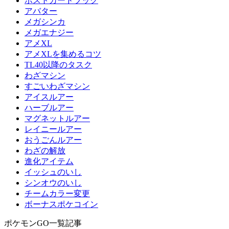
ポストカードブック
アバター
メガシンカ
メガエナジー
アメXL
アメXLを集めるコツ
TL40以降のタスク
わざマシン
すごいわざマシン
アイスルアー
ハーブルアー
マグネットルアー
レイニールアー
おうごんルアー
わざの解放
進化アイテム
イッシュのいし
シンオウのいし
チームカラー変更
ボーナスポケコイン
ポケモンGO一覧記事