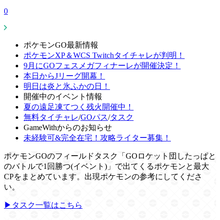
0
ポケモンGO最新情報
ポケモンXP＆WCS Twitchタイチャレが判明！
9月にGOフェスメガフィナーレが開催決定！
本日からJリーグ開幕！
明日は炎と氷ふかの日！
開催中のイベント情報
夏の遠足凍てつく残火開催中！
無料タイチャレ
/
GOパス
/
タスク
GameWithからのお知らせ
未経験可&完全在宅！攻略ライター募集！
ポケモンGOのフィールドタスク「GOロケット団したっぱと
のバトルで1回勝つ(イベント)」で出てくるポケモンと最大
CPをまとめています。出現ポケモンの参考にしてくださ
い。
▶タスク一覧はこちら