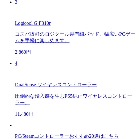
3
Logicool G F310r
コスパ抜群のロジクール製有線パッド。幅広いPCゲー
ムを手軽に楽しめます。
2,860円
4
DualSense ワイヤレスコントローラー
圧倒的な没入感を生むPS5純正ワイヤレスコントロー
ラー。
11,480円
PC/Steamコントローラーおすすめ20選はこちら