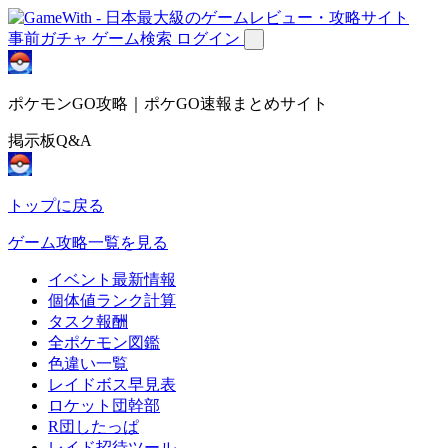
事前ガチャ
ゲーム検索
ログイン
ポケモンGO攻略｜ポケGO速報まとめサイト
掲示板Q&A
トップに戻る
ゲーム攻略一覧を見る
イベント最新情報
個体値ランク計算
タスク報酬
全ポケモン図鑑
色違い一覧
レイドボス早見表
ロケット団幹部
R団したっぱ
レイド招待ツール