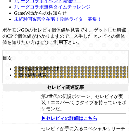
Jリーグコラボイベント開催中！
Jリーグコラボ無料タイムチャレンジ
GameWithからのお知らせ
未経験可&完全在宅！攻略ライター募集！
ポケモンGOのセレビィ個体値早見表です。ゲットした時点
のCPで個体値がわかりますので、入手したセレビィの個体
値を知りたい方はぜひご利用下さい。
目次
個体値100％時のCP
個体値早見表
セレビィ関連記事
第2世代の伝説ポケモン、セレビィが実
装！エスパー/くさタイプを持っているポ
ケモンだ。
▶セレビィの詳細はこちら
セレビィが手に入るスペシャルリサーチ