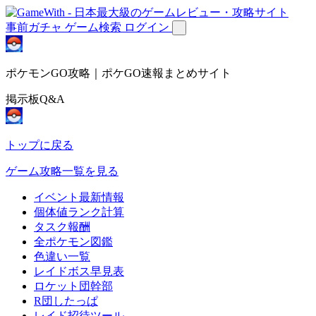
事前ガチャ
ゲーム検索
ログイン
ポケモンGO攻略｜ポケGO速報まとめサイト
掲示板Q&A
トップに戻る
ゲーム攻略一覧を見る
イベント最新情報
個体値ランク計算
タスク報酬
全ポケモン図鑑
色違い一覧
レイドボス早見表
ロケット団幹部
R団したっぱ
レイド招待ツール