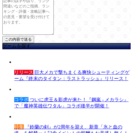
ゲームを探す
リリース
巨大メカで撃ちまくる爽快シューティングゲ
ーム『終末のタイタン：ラストラッシュ』リリース！
コラボ
ついに虎王＆影虎が来た！『鋼嵐 - メカラシ』
で「魔神英雄伝ワタル」コラボ後半が開催！
特集
『鈴蘭の剣』が2周年を迎え、新章「氷と血の