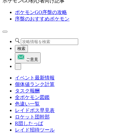
ポケモンGO初心者向け記事
ポケモンGO序盤の攻略
序盤のおすすめポケモン
検索
ご意見
イベント最新情報
個体値ランク計算
タスク報酬
全ポケモン図鑑
色違い一覧
レイドボス早見表
ロケット団幹部
R団したっぱ
レイド招待ツール