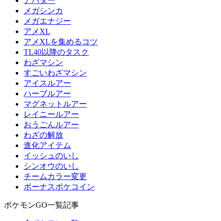
アバター
メガシンカ
メガエナジー
アメXL
アメXLを集めるコツ
TL40以降のタスク
わざマシン
すごいわざマシン
アイスルアー
ハーブルアー
マグネットルアー
レイニールアー
おうごんルアー
わざの解放
進化アイテム
イッシュのいし
シンオウのいし
チームカラー変更
ボーナスポケコイン
ポケモンGO一覧記事