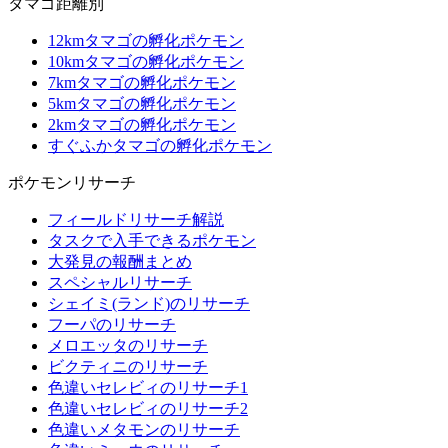
タマゴ距離別
12kmタマゴの孵化ポケモン
10kmタマゴの孵化ポケモン
7kmタマゴの孵化ポケモン
5kmタマゴの孵化ポケモン
2kmタマゴの孵化ポケモン
すぐふかタマゴの孵化ポケモン
ポケモンリサーチ
フィールドリサーチ解説
タスクで入手できるポケモン
大発見の報酬まとめ
スペシャルリサーチ
シェイミ(ランド)のリサーチ
フーパのリサーチ
メロエッタのリサーチ
ビクティニのリサーチ
色違いセレビィのリサーチ1
色違いセレビィのリサーチ2
色違いメタモンのリサーチ