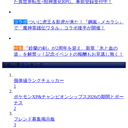
た異世界転生×獣神進化RPG。事前登録受付中！
コラボ
ついに虎王＆影虎が来た！『鋼嵐 - メカラシ』
で「魔神英雄伝ワタル」コラボ後半が開催！
特集
『鈴蘭の剣』が2周年を迎え、新章「氷と血の
道」を解禁ッ！記念イベントの報酬もお見逃し無く！
攻略記事ランキング
個体値ランクチェッカー
1
ポケモンXP&チャンピオンシップス2026の期間とボー
ナス
2
フレンド募集掲示板
3