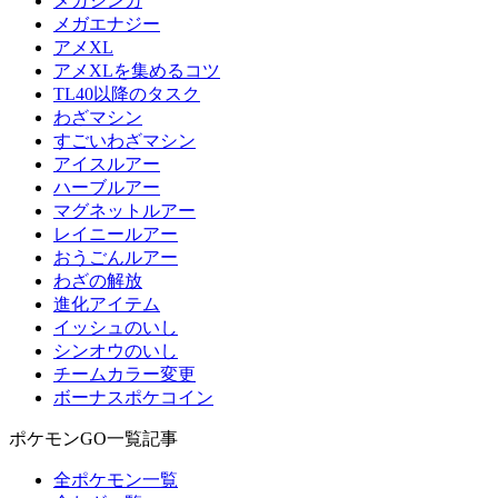
メガシンカ
メガエナジー
アメXL
アメXLを集めるコツ
TL40以降のタスク
わざマシン
すごいわざマシン
アイスルアー
ハーブルアー
マグネットルアー
レイニールアー
おうごんルアー
わざの解放
進化アイテム
イッシュのいし
シンオウのいし
チームカラー変更
ボーナスポケコイン
ポケモンGO一覧記事
全ポケモン一覧