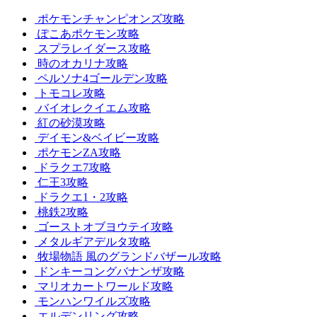
ポケモンチャンピオンズ攻略
ぽこあポケモン攻略
スプラレイダース攻略
時のオカリナ攻略
ペルソナ4ゴールデン攻略
トモコレ攻略
バイオレクイエム攻略
紅の砂漠攻略
デイモン&ベイビー攻略
ポケモンZA攻略
ドラクエ7攻略
仁王3攻略
ドラクエ1・2攻略
桃鉄2攻略
ゴーストオブヨウテイ攻略
メタルギアデルタ攻略
牧場物語 風のグランドバザール攻略
ドンキーコングバナンザ攻略
マリオカートワールド攻略
モンハンワイルズ攻略
エルデンリング攻略