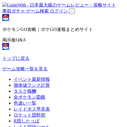
事前ガチャ
ゲーム検索
ログイン
ポケモンGO攻略｜ポケGO速報まとめサイト
掲示板Q&A
トップに戻る
ゲーム攻略一覧を見る
イベント最新情報
個体値ランク計算
タスク報酬
全ポケモン図鑑
色違い一覧
レイドボス早見表
ロケット団幹部
R団したっぱ
レイド招待ツール