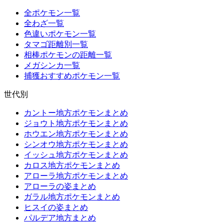
全ポケモン一覧
全わざ一覧
色違いポケモン一覧
タマゴ距離別一覧
相棒ポケモンの距離一覧
メガシンカ一覧
捕獲おすすめポケモン一覧
世代別
カントー地方ポケモンまとめ
ジョウト地方ポケモンまとめ
ホウエン地方ポケモンまとめ
シンオウ地方ポケモンまとめ
イッシュ地方ポケモンまとめ
カロス地方ポケモンまとめ
アローラ地方ポケモンまとめ
アローラの姿まとめ
ガラル地方ポケモンまとめ
ヒスイの姿まとめ
パルデア地方まとめ