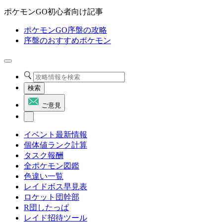
ポケモンGO初心者向け記事
ポケモンGO序盤の攻略
序盤のおすすめポケモン
検索
ご意見
イベント最新情報
個体値ランク計算
タスク報酬
全ポケモン図鑑
色違い一覧
レイドボス早見表
ロケット団幹部
R団したっぱ
レイド招待ツール