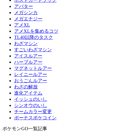
ポストカードブック
アバター
メガシンカ
メガエナジー
アメXL
アメXLを集めるコツ
TL40以降のタスク
わざマシン
すごいわざマシン
アイスルアー
ハーブルアー
マグネットルアー
レイニールアー
おうごんルアー
わざの解放
進化アイテム
イッシュのいし
シンオウのいし
チームカラー変更
ボーナスポケコイン
ポケモンGO一覧記事