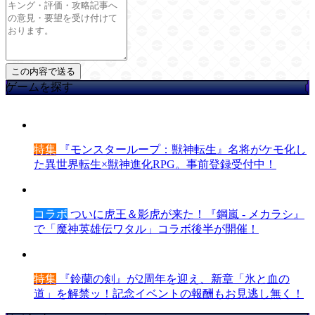
ゲームを探す
特集
『モンスターループ：獣神転生』名将がケモ化し
た異世界転生×獣神進化RPG。事前登録受付中！
コラボ
ついに虎王＆影虎が来た！『鋼嵐 - メカラシ』
で「魔神英雄伝ワタル」コラボ後半が開催！
特集
『鈴蘭の剣』が2周年を迎え、新章「氷と血の
道」を解禁ッ！記念イベントの報酬もお見逃し無く！