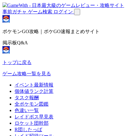
事前ガチャ
ゲーム検索
ログイン
ポケモンGO攻略｜ポケGO速報まとめサイト
掲示板Q&A
トップに戻る
ゲーム攻略一覧を見る
イベント最新情報
個体値ランク計算
タスク報酬
全ポケモン図鑑
色違い一覧
レイドボス早見表
ロケット団幹部
R団したっぱ
レイド招待ツール