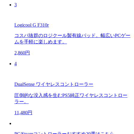
3
Logicool G F310r
コスパ抜群のロジクール製有線パッド。幅広いPCゲー
ムを手軽に楽しめます。
2,860円
4
DualSense ワイヤレスコントローラー
圧倒的な没入感を生むPS5純正ワイヤレスコントロー
ラー。
11,480円
PC/Steamコントローラーおすすめ20選はこちら