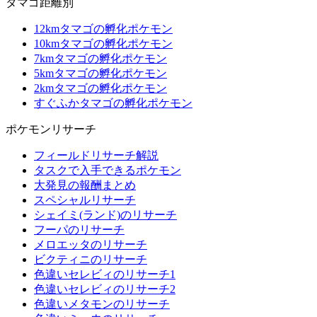
タマゴ距離別
12kmタマゴの孵化ポケモン
10kmタマゴの孵化ポケモン
7kmタマゴの孵化ポケモン
5kmタマゴの孵化ポケモン
2kmタマゴの孵化ポケモン
すぐふかタマゴの孵化ポケモン
ポケモンリサーチ
フィールドリサーチ解説
タスクで入手できるポケモン
大発見の報酬まとめ
スペシャルリサーチ
シェイミ(ランド)のリサーチ
フーパのリサーチ
メロエッタのリサーチ
ビクティニのリサーチ
色違いセレビィのリサーチ1
色違いセレビィのリサーチ2
色違いメタモンのリサーチ