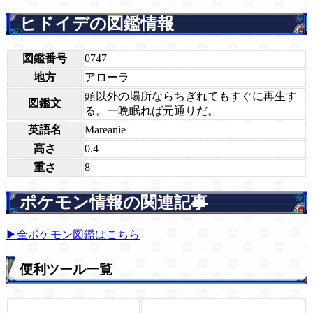
ヒドイデの図鑑情報
図鑑番号
0747
地方
アローラ
頭以外の場所ならちぎれてもすぐに再生す
図鑑文
る。一晩眠れば元通りだ。
英語名
Mareanie
高さ
0.4
重さ
8
ポケモン情報の関連記事
▶全ポケモン図鑑はこちら
便利ツール一覧