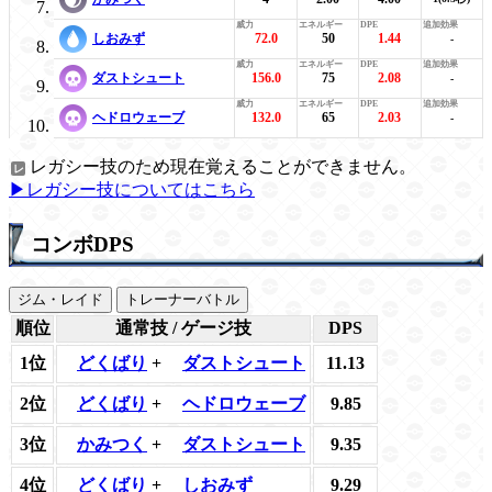
しおみず
72.0
50
1.44
-
ダストシュート
156.0
75
2.08
-
ヘドロウェーブ
132.0
65
2.03
-
レガシー技のため現在覚えることができません。
▶レガシー技についてはこちら
コンボDPS
ジム・レイド
トレーナーバトル
順位
通常技 / ゲージ技
DPS
1位
どくばり
+
ダストシュート
11.13
2位
どくばり
+
ヘドロウェーブ
9.85
3位
かみつく
+
ダストシュート
9.35
4位
どくばり
+
しおみず
9.29