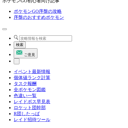
ポケモンGO初心者向け記事
ポケモンGO序盤の攻略
序盤のおすすめポケモン
検索
ご意見
イベント最新情報
個体値ランク計算
タスク報酬
全ポケモン図鑑
色違い一覧
レイドボス早見表
ロケット団幹部
R団したっぱ
レイド招待ツール