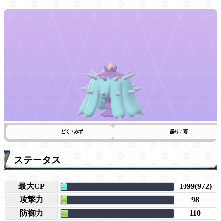
どく / みず
曇り / 雨
ステータス
最大CP
1099(972)
攻撃力
98
防御力
110