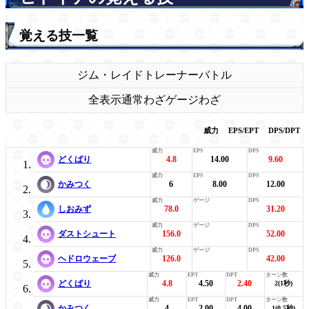
覚える技一覧
ジム・レイド
トレーナーバトル
全表示
通常わざ
ゲージわざ
威力
EPS/EPT
DPS/DPT
どくばり
4.8
14.00
9.60
かみつく
6
8.00
12.00
しおみず
78.0
31.20
ダストシュート
156.0
52.00
ヘドロウェーブ
126.0
42.00
どくばり
4.8
4.50
2.40
2(1秒)
かみつく
4
2.00
4.00
1(0.5秒)