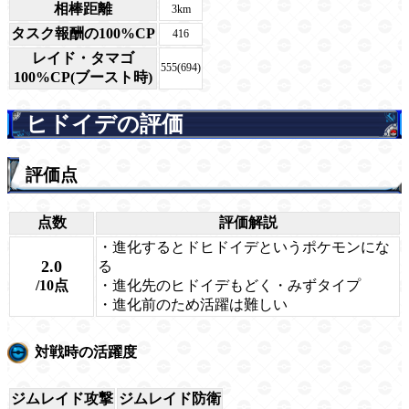
相棒距離
3km
タスク報酬の100%CP
416
レイド・タマゴ
555(694)
100%CP(ブースト時)
ヒドイデの評価
評価点
点数
評価解説
・進化するとドヒドイデというポケモンにな
2.0
る
/10点
・進化先のヒドイデもどく・みずタイプ
・進化前のため活躍は難しい
対戦時の活躍度
ジムレイド攻撃
ジムレイド防衛