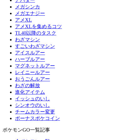
アバター
メガシンカ
メガエナジー
アメXL
アメXLを集めるコツ
TL40以降のタスク
わざマシン
すごいわざマシン
アイスルアー
ハーブルアー
マグネットルアー
レイニールアー
おうごんルアー
わざの解放
進化アイテム
イッシュのいし
シンオウのいし
チームカラー変更
ボーナスポケコイン
ポケモンGO一覧記事