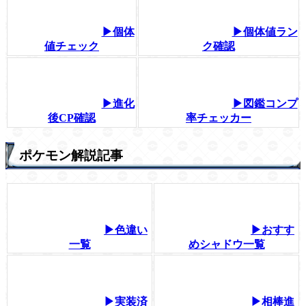
▶個体
▶個体値ラン
値チェック
ク確認
▶進化
▶図鑑コンプ
後CP確認
率チェッカー
ポケモン解説記事
▶色違い
▶おすす
一覧
めシャドウ一覧
▶実装済
▶相棒進