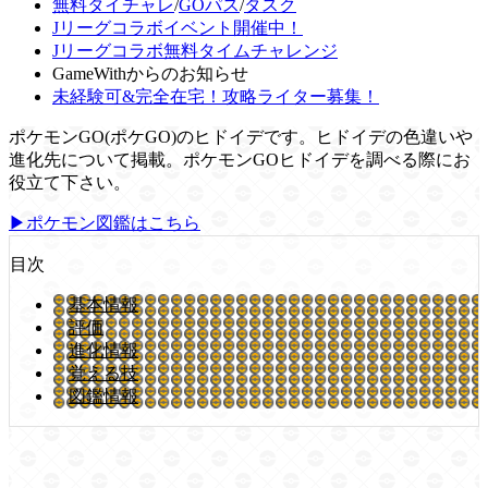
無料タイチャレ
/
GOパス
/
タスク
Jリーグコラボイベント開催中！
Jリーグコラボ無料タイムチャレンジ
GameWithからのお知らせ
未経験可&完全在宅！攻略ライター募集！
ポケモンGO(ポケGO)のヒドイデです。ヒドイデの色違いや
進化先について掲載。ポケモンGOヒドイデを調べる際にお
役立て下さい。
▶ポケモン図鑑はこちら
目次
基本情報
評価
進化情報
覚える技
図鑑情報