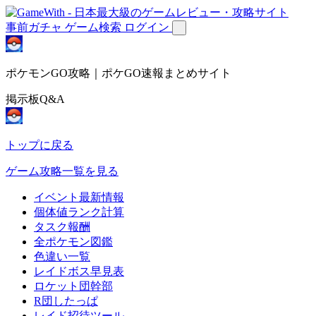
事前ガチャ
ゲーム検索
ログイン
ポケモンGO攻略｜ポケGO速報まとめサイト
掲示板Q&A
トップに戻る
ゲーム攻略一覧を見る
イベント最新情報
個体値ランク計算
タスク報酬
全ポケモン図鑑
色違い一覧
レイドボス早見表
ロケット団幹部
R団したっぱ
レイド招待ツール