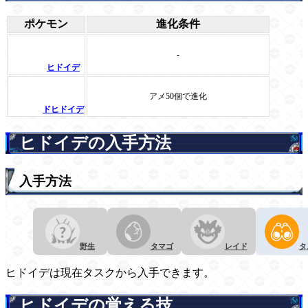
ポケモン
進化条件
-
ヒドイデ
アメ50個で進化
ドヒドイデ
ヒドイデの入手方法
入手方法
野生
タマゴ
レイド
タ
ヒドイデは現在タスクから入手できます。
ヒドイデの覚える技