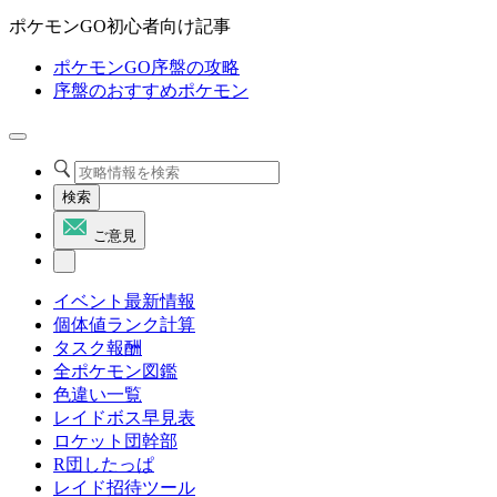
ポケモンGO初心者向け記事
ポケモンGO序盤の攻略
序盤のおすすめポケモン
検索
ご意見
イベント最新情報
個体値ランク計算
タスク報酬
全ポケモン図鑑
色違い一覧
レイドボス早見表
ロケット団幹部
R団したっぱ
レイド招待ツール