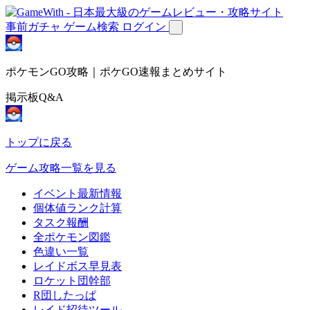
事前ガチャ
ゲーム検索
ログイン
ポケモンGO攻略｜ポケGO速報まとめサイト
掲示板Q&A
トップに戻る
ゲーム攻略一覧を見る
イベント最新情報
個体値ランク計算
タスク報酬
全ポケモン図鑑
色違い一覧
レイドボス早見表
ロケット団幹部
R団したっぱ
レイド招待ツール