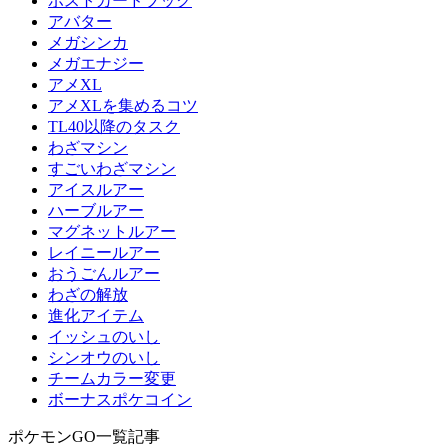
ポストカードブック
アバター
メガシンカ
メガエナジー
アメXL
アメXLを集めるコツ
TL40以降のタスク
わざマシン
すごいわざマシン
アイスルアー
ハーブルアー
マグネットルアー
レイニールアー
おうごんルアー
わざの解放
進化アイテム
イッシュのいし
シンオウのいし
チームカラー変更
ボーナスポケコイン
ポケモンGO一覧記事