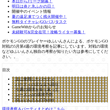
本日からJリーグ開幕！
明日は炎と氷ふかの日！
開催中のイベント情報
夏の遠足凍てつく残火開催中！
無料タイチャレ
/
GOパス
/
タスク
GameWithからのお知らせ
未経験可&完全在宅！攻略ライター募集！
ポケモンGOのプレイヤーゆふいんさんによる、ポケモンGO
対戦の5月第4週の環境考察を記事にしています。対戦の環境
などゆふいんさん独自の考察が知りたい方は参考にしてくだ
さい。。
目次
主に使用したパーティ
パーティの主な立ち回り
今週の環境を振り返って
シーズン2の環境予想
ゆふいんさんのTwitter
環境考察＆パーティまとめはこちら