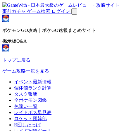
事前ガチャ
ゲーム検索
ログイン
ポケモンGO攻略｜ポケGO速報まとめサイト
掲示板Q&A
トップに戻る
ゲーム攻略一覧を見る
イベント最新情報
個体値ランク計算
タスク報酬
全ポケモン図鑑
色違い一覧
レイドボス早見表
ロケット団幹部
R団したっぱ
レイド招待ツール