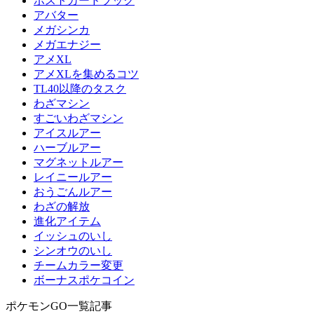
ポストカードブック
アバター
メガシンカ
メガエナジー
アメXL
アメXLを集めるコツ
TL40以降のタスク
わざマシン
すごいわざマシン
アイスルアー
ハーブルアー
マグネットルアー
レイニールアー
おうごんルアー
わざの解放
進化アイテム
イッシュのいし
シンオウのいし
チームカラー変更
ボーナスポケコイン
ポケモンGO一覧記事