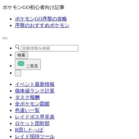
ポケモンGO初心者向け記事
ポケモンGO序盤の攻略
序盤のおすすめポケモン
検索
ご意見
イベント最新情報
個体値ランク計算
タスク報酬
全ポケモン図鑑
色違い一覧
レイドボス早見表
ロケット団幹部
R団したっぱ
レイド招待ツール