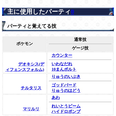
主に使用したパーティ
0
パーティと覚えてる技
通常技
ポケモン
ゲージ技
カウンター
いわなだれ
デオキシス(デ
10まんボルト
ィフェンスフォルム)
りゅうのいぶき
ゴッドバード
チルタリス
りゅうのはどう
あわ
れいとうビーム
マリルリ
ハイドロポンプ