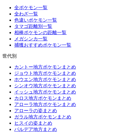
全ポケモン一覧
全わざ一覧
色違いポケモン一覧
タマゴ距離別一覧
相棒ポケモンの距離一覧
メガシンカ一覧
捕獲おすすめポケモン一覧
世代別
カントー地方ポケモンまとめ
ジョウト地方ポケモンまとめ
ホウエン地方ポケモンまとめ
シンオウ地方ポケモンまとめ
イッシュ地方ポケモンまとめ
カロス地方ポケモンまとめ
アローラ地方ポケモンまとめ
アローラの姿まとめ
ガラル地方ポケモンまとめ
ヒスイの姿まとめ
パルデア地方まとめ