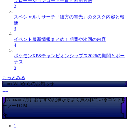
プロモーションコード一覧と利用方法
2
スペシャルリサーチ「彼方の電光」のタスク内容と報
酬
3
イベント最新情報まとめ！期間や次回の内容
4
ポケモンXP&チャンピオンシップス2026の期間とボー
ナス
5
もっとみる
GameWithからのお知らせ
【Amazon7月】おすすめ記事からよく買われているコントロ
ーラーTOP4
PR
1