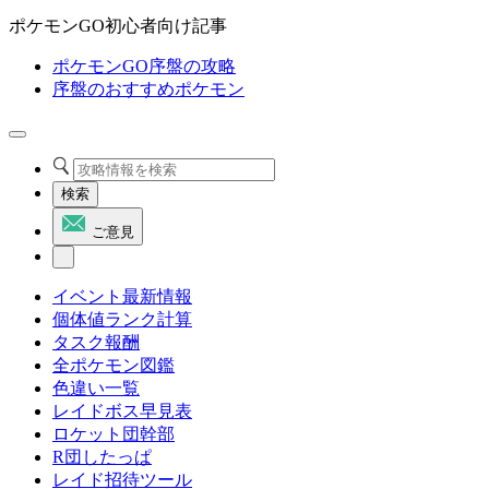
ポケモンGO初心者向け記事
ポケモンGO序盤の攻略
序盤のおすすめポケモン
検索
ご意見
イベント最新情報
個体値ランク計算
タスク報酬
全ポケモン図鑑
色違い一覧
レイドボス早見表
ロケット団幹部
R団したっぱ
レイド招待ツール