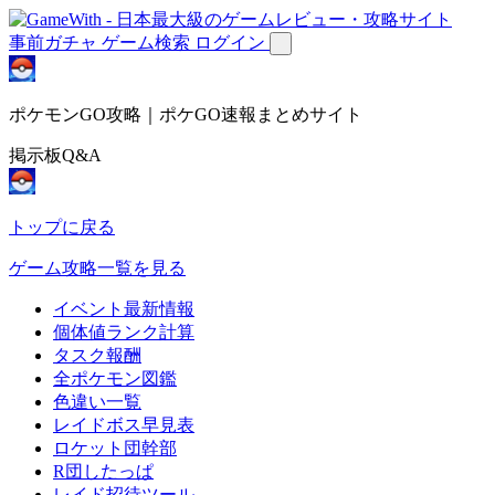
事前ガチャ
ゲーム検索
ログイン
ポケモンGO攻略｜ポケGO速報まとめサイト
掲示板Q&A
トップに戻る
ゲーム攻略一覧を見る
イベント最新情報
個体値ランク計算
タスク報酬
全ポケモン図鑑
色違い一覧
レイドボス早見表
ロケット団幹部
R団したっぱ
レイド招待ツール