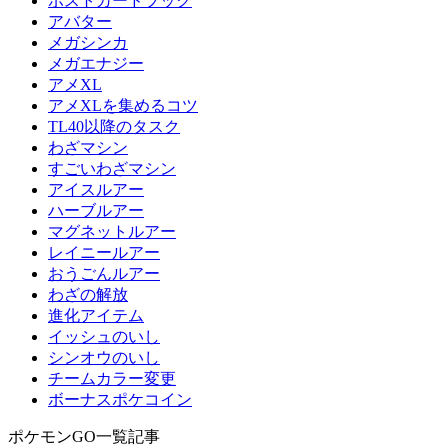
ポストカードブック
アバター
メガシンカ
メガエナジー
アメXL
アメXLを集めるコツ
TL40以降のタスク
わざマシン
すごいわざマシン
アイスルアー
ハーブルアー
マグネットルアー
レイニールアー
おうごんルアー
わざの解放
進化アイテム
イッシュのいし
シンオウのいし
チームカラー変更
ボーナスポケコイン
ポケモンGO一覧記事