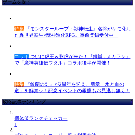
ゲームを探す
特集
『モンスターループ：獣神転生』名将がケモ化し
た異世界転生×獣神進化RPG。事前登録受付中！
コラボ
ついに虎王＆影虎が来た！『鋼嵐 - メカラシ』
で「魔神英雄伝ワタル」コラボ後半が開催！
特集
『鈴蘭の剣』が2周年を迎え、新章「氷と血の
道」を解禁ッ！記念イベントの報酬もお見逃し無く！
攻略記事ランキング
個体値ランクチェッカー
1