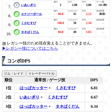
いあいぎり
3
2.00
3.00
1(0.5秒)
エナジーボール
96.0
45
2.13
相:防↓
くさむすび
108.0
50
2.16
-
タネばくだん
66.0
40
1.65
-
レガシー技のため現在覚えることができません。
▶レガシー技についてはこちら
コンボDPS
ジム・レイド
トレーナーバトル
順位
通常技 / ゲージ技
DPS
1位
はっぱカッター
+
くさむすび
6.81
2位
いあいぎり
+
くさむすび
6.67
3位
はっぱカッター
+
タネばくだん
6.34