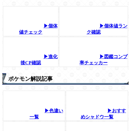
▶個体
▶個体値ラン
値チェック
ク確認
▶進化
▶図鑑コンプ
後CP確認
率チェッカー
ポケモン解説記事
▶色違い
▶おすす
一覧
めシャドウ一覧