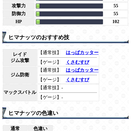
攻撃力
55
防御力
55
HP
102
ヒマナッツのおすすめ技
【通常技】
はっぱカッター
レイド
ジム攻撃
【ゲージ】
くさむすび
【通常技】
はっぱカッター
ジム防衛
【ゲージ】
くさむすび
【通常技】-
マックスバトル
【ゲージ】-
ヒマナッツの色違い
通常
色違い