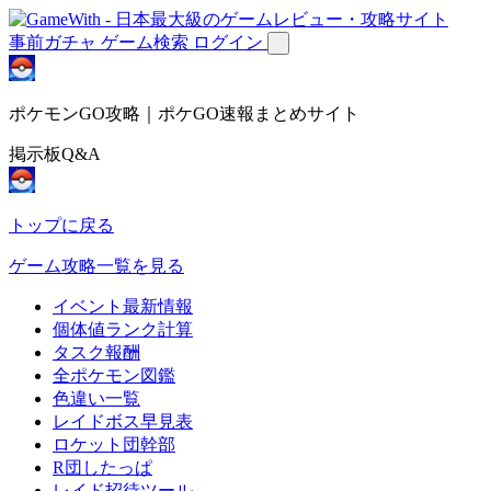
事前ガチャ
ゲーム検索
ログイン
ポケモンGO攻略｜ポケGO速報まとめサイト
掲示板Q&A
トップに戻る
ゲーム攻略一覧を見る
イベント最新情報
個体値ランク計算
タスク報酬
全ポケモン図鑑
色違い一覧
レイドボス早見表
ロケット団幹部
R団したっぱ
レイド招待ツール