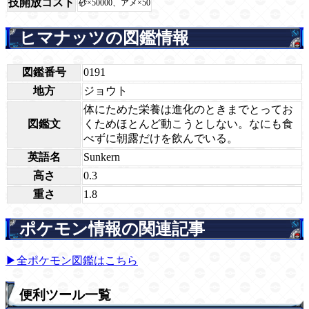
技開放コスト
砂×50000、アメ×50
ヒマナッツの図鑑情報
図鑑番号
0191
地方
ジョウト
体にためた栄養は進化のときまでとってお
図鑑文
くためほとんど動こうとしない。なにも食
べずに朝露だけを飲んでいる。
英語名
Sunkern
高さ
0.3
重さ
1.8
ポケモン情報の関連記事
▶全ポケモン図鑑はこちら
便利ツール一覧