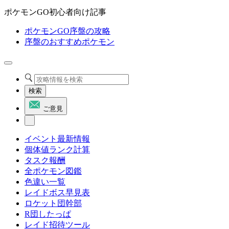
ポケモンGO初心者向け記事
ポケモンGO序盤の攻略
序盤のおすすめポケモン
検索
ご意見
イベント最新情報
個体値ランク計算
タスク報酬
全ポケモン図鑑
色違い一覧
レイドボス早見表
ロケット団幹部
R団したっぱ
レイド招待ツール