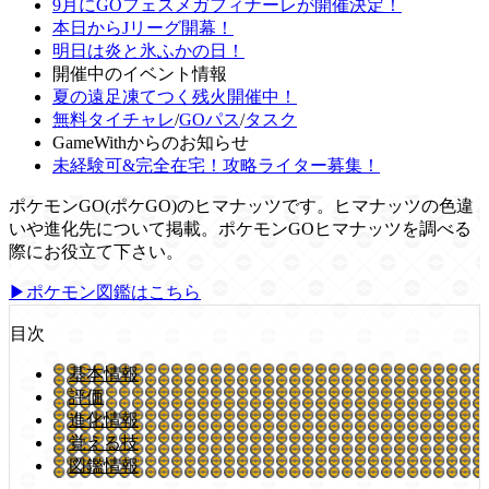
9月にGOフェスメガフィナーレが開催決定！
本日からJリーグ開幕！
明日は炎と氷ふかの日！
開催中のイベント情報
夏の遠足凍てつく残火開催中！
無料タイチャレ
/
GOパス
/
タスク
GameWithからのお知らせ
未経験可&完全在宅！攻略ライター募集！
ポケモンGO(ポケGO)のヒマナッツです。ヒマナッツの色違
いや進化先について掲載。ポケモンGOヒマナッツを調べる
際にお役立て下さい。
▶ポケモン図鑑はこちら
目次
基本情報
評価
進化情報
覚える技
図鑑情報