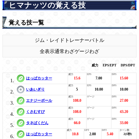
ヒマナッツの覚える技
覚える技一覧
ジム・レイド
トレーナーバトル
全表示
通常わざ
ゲージわざ
威力
EPS/EPT
DPS/DPT
はっぱカッター
15.6
7.00
15.60
いあいぎり
5
10.00
10.00
エナジーボール
108.0
27.00
くさむすび
108.0
43.20
タネばくだん
66.0
33.00
はっぱカッター
10.8
2.00
5.40
2(1秒)