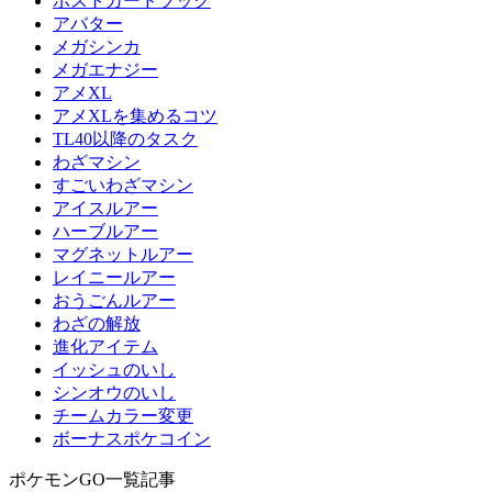
ポストカードブック
アバター
メガシンカ
メガエナジー
アメXL
アメXLを集めるコツ
TL40以降のタスク
わざマシン
すごいわざマシン
アイスルアー
ハーブルアー
マグネットルアー
レイニールアー
おうごんルアー
わざの解放
進化アイテム
イッシュのいし
シンオウのいし
チームカラー変更
ボーナスポケコイン
ポケモンGO一覧記事