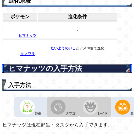
進化系統
ポケモン
進化条件
-
ヒマナッツ
たいようのいし
とアメ50個で進化
キマワリ
ヒマナッツの入手方法
入手方法
野生
タマゴ
レイド
タ
ヒマナッツは現在野生・タスクから入手できます。