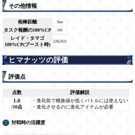
その他情報
相棒距離
3km
タスク報酬の100%CP
169
レイド・タマゴ
226(282)
100%CP(ブースト時)
ヒマナッツの評価
評価点
点数
評価解説
1.0
・進化前で種族値が低くバトルには使えない
/10点
・進化させるのに進化アイテムが必要
対戦時の活躍度