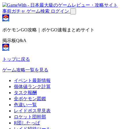
事前ガチャ
ゲーム検索
ログイン
ポケモンGO攻略｜ポケGO速報まとめサイト
掲示板Q&A
トップに戻る
ゲーム攻略一覧を見る
イベント最新情報
個体値ランク計算
タスク報酬
全ポケモン図鑑
色違い一覧
レイドボス早見表
ロケット団幹部
R団したっぱ
レイド招待ツール