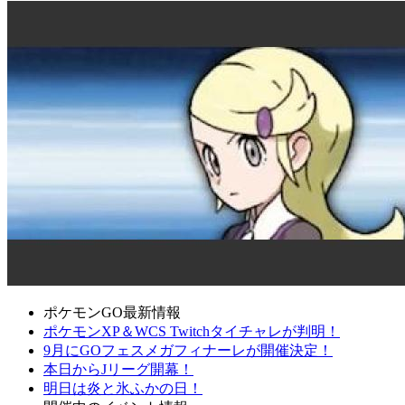
ポケモンGO最新情報
ポケモンXP＆WCS Twitchタイチャレが判明！
9月にGOフェスメガフィナーレが開催決定！
本日からJリーグ開幕！
明日は炎と氷ふかの日！