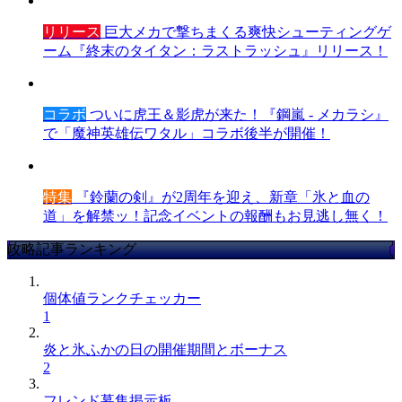
リリース
巨大メカで撃ちまくる爽快シューティングゲ
ーム『終末のタイタン：ラストラッシュ』リリース！
コラボ
ついに虎王＆影虎が来た！『鋼嵐 - メカラシ』
で「魔神英雄伝ワタル」コラボ後半が開催！
特集
『鈴蘭の剣』が2周年を迎え、新章「氷と血の
道」を解禁ッ！記念イベントの報酬もお見逃し無く！
攻略記事ランキング
個体値ランクチェッカー
1
炎と氷ふかの日の開催期間とボーナス
2
フレンド募集掲示板