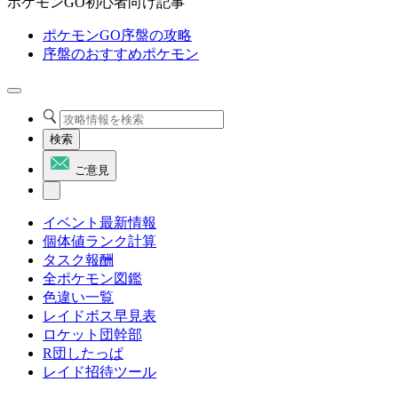
ポケモンGO初心者向け記事
ポケモンGO序盤の攻略
序盤のおすすめポケモン
検索
ご意見
イベント最新情報
個体値ランク計算
タスク報酬
全ポケモン図鑑
色違い一覧
レイドボス早見表
ロケット団幹部
R団したっぱ
レイド招待ツール