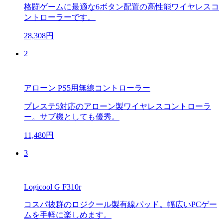
格闘ゲームに最適な6ボタン配置の高性能ワイヤレスコ
ントローラーです。
28,308円
2
アローン PS5用無線コントローラー
プレステ5対応のアローン製ワイヤレスコントローラ
ー。サブ機としても優秀。
11,480円
3
Logicool G F310r
コスパ抜群のロジクール製有線パッド。幅広いPCゲー
ムを手軽に楽しめます。