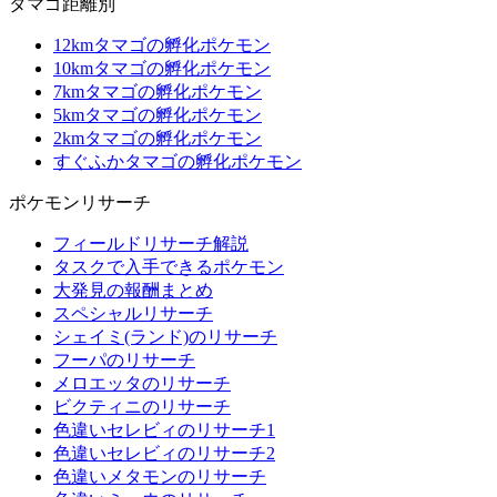
タマゴ距離別
12kmタマゴの孵化ポケモン
10kmタマゴの孵化ポケモン
7kmタマゴの孵化ポケモン
5kmタマゴの孵化ポケモン
2kmタマゴの孵化ポケモン
すぐふかタマゴの孵化ポケモン
ポケモンリサーチ
フィールドリサーチ解説
タスクで入手できるポケモン
大発見の報酬まとめ
スペシャルリサーチ
シェイミ(ランド)のリサーチ
フーパのリサーチ
メロエッタのリサーチ
ビクティニのリサーチ
色違いセレビィのリサーチ1
色違いセレビィのリサーチ2
色違いメタモンのリサーチ