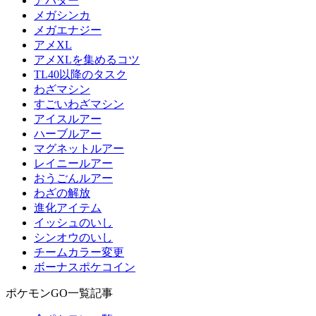
アバター
メガシンカ
メガエナジー
アメXL
アメXLを集めるコツ
TL40以降のタスク
わざマシン
すごいわざマシン
アイスルアー
ハーブルアー
マグネットルアー
レイニールアー
おうごんルアー
わざの解放
進化アイテム
イッシュのいし
シンオウのいし
チームカラー変更
ボーナスポケコイン
ポケモンGO一覧記事