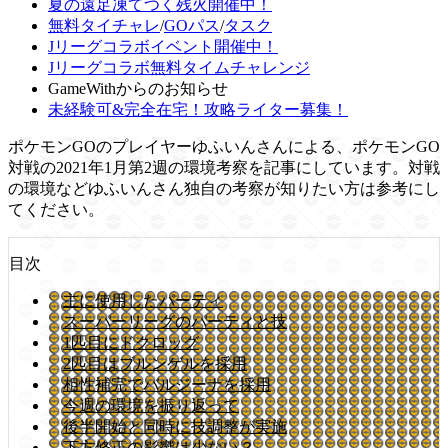
夏の遠足凍てつく残火開催中！
無料タイチャレ
/
GOパス
/
タスク
Jリーグコラボイベント開催中！
Jリーグコラボ無料タイムチャレンジ
GameWithからのお知らせ
未経験可&完全在宅！攻略ライター募集！
ポケモンGOのプレイヤーゆふいんさんによる、ポケモンGO
対戦の2021年1月第2週の環境考察を記事にしています。対戦
の環境などゆふいんさん独自の考察が知りたい方は参考にし
てください。
目次
主に使用したパーティ
スーパーリーグのパーティと技
1匹目にドクロッグ
2匹目はブルンゲルを採用
相性補完でバルジーナを採用
今週の環境を振り返って
後半開始と同時に技調整が実施
下方修正の影響は少ない？