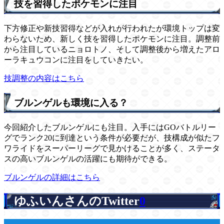
技を習得したポケモンに注目
下方修正や新技習得などが入れが行われたが環境トップは変
わらないため、新しく技を習得したポケモンに注目。調整前
から注目しているニョロトノ、そして調整後から増えたアロ
ーラキュウコンに注目をしていきたい。
技調整の内容はこちら
ブルンゲルも環境に入る？
今回紹介したブルンゲルにも注目。入手にはGOバトルリー
グでランク20に到達という条件が必要だが、技構成が似たフ
ワライドをスーパーリーグで見かけることが多く、ステータ
スの高いブルンゲルの活躍にも期待ができる。
ブルンゲルの詳細はこちら
ゆふいんさんのTwitter
0