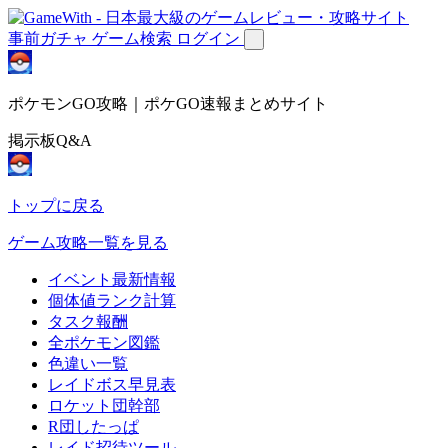
事前ガチャ
ゲーム検索
ログイン
ポケモンGO攻略｜ポケGO速報まとめサイト
掲示板Q&A
トップに戻る
ゲーム攻略一覧を見る
イベント最新情報
個体値ランク計算
タスク報酬
全ポケモン図鑑
色違い一覧
レイドボス早見表
ロケット団幹部
R団したっぱ
レイド招待ツール