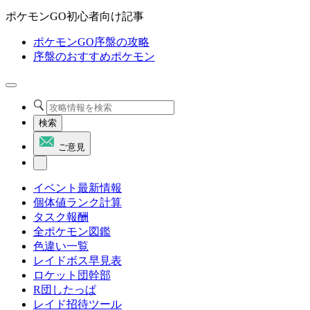
ポケモンGO初心者向け記事
ポケモンGO序盤の攻略
序盤のおすすめポケモン
検索
ご意見
イベント最新情報
個体値ランク計算
タスク報酬
全ポケモン図鑑
色違い一覧
レイドボス早見表
ロケット団幹部
R団したっぱ
レイド招待ツール