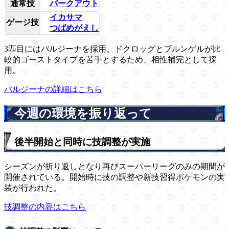
通常技
バークアウト
イカサマ
ゲージ技
つばめがえし
3匹目にはバルジーナを採用。ドクロッグとブルンゲルが比
較的ゴーストタイプを苦手とするため、相性補完として採
用。
バルジーナの詳細はこちら
今週の環境を振り返って
後半開始と同時に技調整が実施
シーズンが折り返しとなり再びスーパーリーグのみの期間が
開催されている。開始時に技の調整や新技習得ポケモンの実
装が行われた。
技調整の内容はこちら