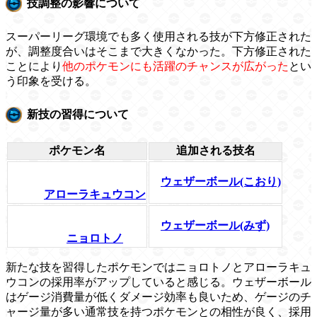
技調整の影響について
スーパーリーグ環境でも多く使用される技が下方修正された
が、調整度合いはそこまで大きくなかった。下方修正された
ことにより
他のポケモンにも活躍のチャンスが広がった
とい
う印象を受ける。
新技の習得について
ポケモン名
追加される技名
ウェザーボール(こおり)
アローラキュウコン
ウェザーボール(みず)
ニョロトノ
新たな技を習得したポケモンではニョロトノとアローラキュ
ウコンの採用率がアップしていると感じる。ウェザーボール
はゲージ消費量が低くダメージ効率も良いため、ゲージのチ
ャージ量が多い通常技を持つポケモンとの相性が良く、採用