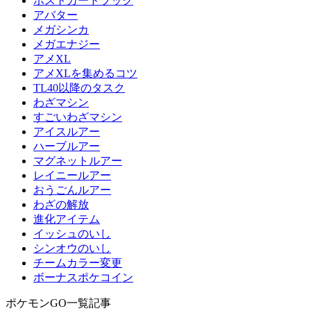
ポストカードブック
アバター
メガシンカ
メガエナジー
アメXL
アメXLを集めるコツ
TL40以降のタスク
わざマシン
すごいわざマシン
アイスルアー
ハーブルアー
マグネットルアー
レイニールアー
おうごんルアー
わざの解放
進化アイテム
イッシュのいし
シンオウのいし
チームカラー変更
ボーナスポケコイン
ポケモンGO一覧記事