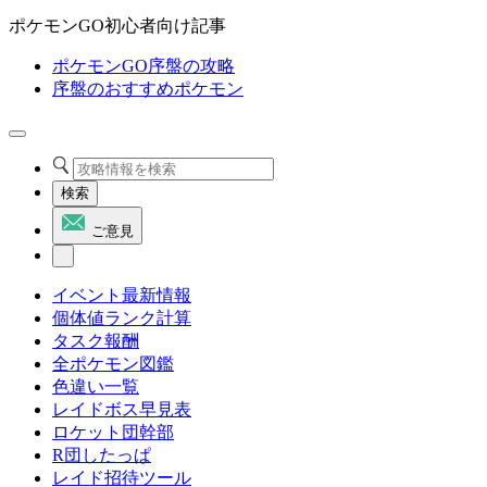
ポケモンGO初心者向け記事
ポケモンGO序盤の攻略
序盤のおすすめポケモン
検索
ご意見
イベント最新情報
個体値ランク計算
タスク報酬
全ポケモン図鑑
色違い一覧
レイドボス早見表
ロケット団幹部
R団したっぱ
レイド招待ツール