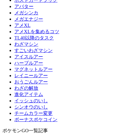
ポストカードブック
アバター
メガシンカ
メガエナジー
アメXL
アメXLを集めるコツ
TL40以降のタスク
わざマシン
すごいわざマシン
アイスルアー
ハーブルアー
マグネットルアー
レイニールアー
おうごんルアー
わざの解放
進化アイテム
イッシュのいし
シンオウのいし
チームカラー変更
ボーナスポケコイン
ポケモンGO一覧記事