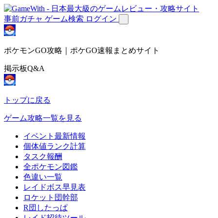
事前ガチャ
ゲーム検索
ログイン
ポケモンGO攻略｜ポケGO速報まとめサイト
掲示板Q&A
トップに戻る
ゲーム攻略一覧を見る
イベント最新情報
個体値ランク計算
タスク報酬
全ポケモン図鑑
色違い一覧
レイドボス早見表
ロケット団幹部
R団したっぱ
レイド招待ツール