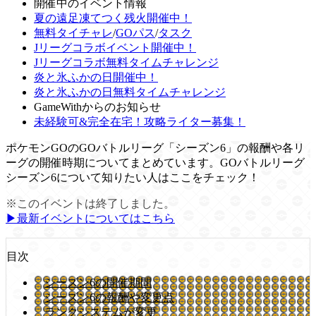
開催中のイベント情報
夏の遠足凍てつく残火開催中！
無料タイチャレ
/
GOパス
/
タスク
Jリーグコラボイベント開催中！
Jリーグコラボ無料タイムチャレンジ
炎と氷ふかの日開催中！
炎と氷ふかの日無料タイムチャレンジ
GameWithからのお知らせ
未経験可&完全在宅！攻略ライター募集！
ポケモンGOのGOバトルリーグ「シーズン6」の報酬や各リ
ーグの開催時期についてまとめています。GOバトルリーグ
シーズン6について知りたい人はここをチェック！
※このイベントは終了しました。
▶︎最新イベントについてはこちら
目次
シーズン6の開催期間
シーズン6の報酬や変更点
ランクシステムが変更