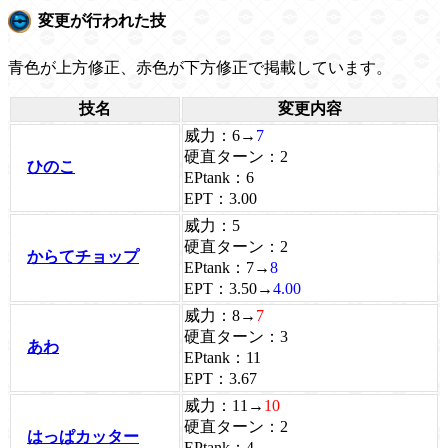
変更が行われた技
青色が上方修正、赤色が下方修正で掲載しています。
技名
変更内容
威力：6→
7
硬直ターン：2
ひのこ
EPtank：6
EPT：3.00
威力：5
硬直ターン：2
からてチョップ
EPtank：7→
8
EPT：3.50→
4.00
威力：8→
7
硬直ターン：3
あわ
EPtank：11
EPT：3.67
威力：11→
10
硬直ターン：2
はっぱカッター
EPtank：4