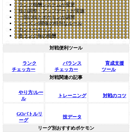
ランク報酬システムが変更
技の調整・アップデートが実施
一部の技とポケモンが調整
シーズン6開催の特別なルール
カントーカップ
各ランク毎の報酬
対戦便利ツール
ランク
バランス
育成支援
チェッカー
チェッカー
ツール
対戦関連の記事
やり方/ルー
対戦のコツ
トレーニング
ル
GOバトルリ
技データ
ーグ
リーグ別おすすめポケモン